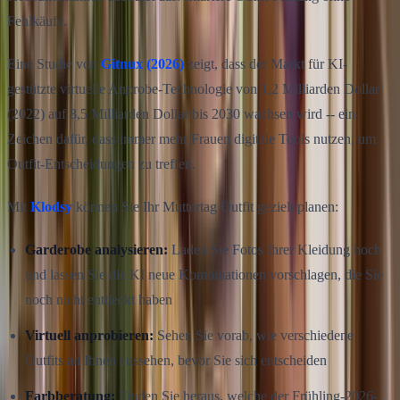
Fehlkäufe.
Eine Studie von
Gitnux (2026)
zeigt, dass der Markt für KI-
gestützte virtuelle Anprobe-Technologie von 1,2 Milliarden Dollar
(2022) auf 8,5 Milliarden Dollar bis 2030 wachsen wird -- ein
Zeichen dafür, dass immer mehr Frauen digitale Tools nutzen, um
Outfit-Entscheidungen zu treffen.
Mit
Klodsy
können Sie Ihr Muttertag Outfit gezielt planen:
Garderobe analysieren:
Laden Sie Fotos Ihrer Kleidung hoch
und lassen Sie die KI neue Kombinationen vorschlagen, die Sie
noch nicht entdeckt haben
Virtuell anprobieren:
Sehen Sie vorab, wie verschiedene
Outfits an Ihnen aussehen, bevor Sie sich entscheiden
Farbberatung:
Finden Sie heraus, welche der Frühling-2026-