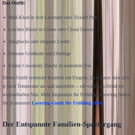
Das Outfit:
Midi-Kleid in Soft Lavender oder Tickled Pink
Leichter Blazer in Creme oder Cloud Dancer
Slingbacks oder elegante Loafer
Dezente Goldkette und Ohrringe
Kleine Crossbody-Tasche in neutralem Ton
Dieses Outfit verbindet Komfort mit Eleganz. Der Blazer lässt sich
je nach Temperatur an- und ausziehen -- ein wichtiges Detail im
wechselhaften Mai. Mehr Inspiration für Frühlings-Layering finden
Sie in unserem
Layering-Guide für Frühling 2026
.
Der Entspannte Familien-Spaziergang