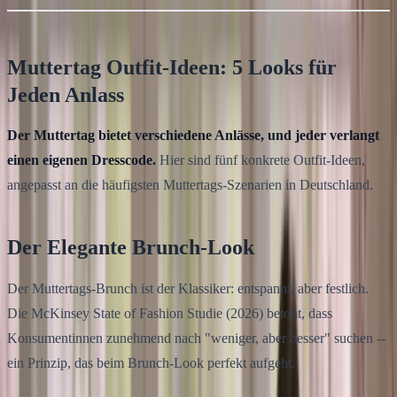
Muttertag Outfit-Ideen: 5 Looks für
Jeden Anlass
Der Muttertag bietet verschiedene Anlässe, und jeder verlangt
einen eigenen Dresscode.
Hier sind fünf konkrete Outfit-Ideen,
angepasst an die häufigsten Muttertags-Szenarien in Deutschland.
Der Elegante Brunch-Look
Der Muttertags-Brunch ist der Klassiker: entspannt, aber festlich.
Die McKinsey State of Fashion Studie (2026) betont, dass
Konsumentinnen zunehmend nach "weniger, aber besser" suchen --
ein Prinzip, das beim Brunch-Look perfekt aufgeht.