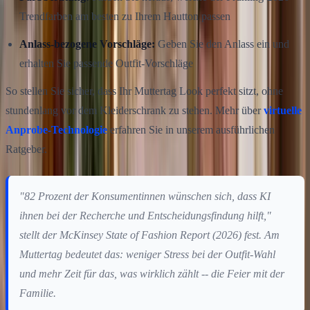
Trendfarben am besten zu Ihrem Hautton passen
Anlass-bezogene Vorschläge:
Geben Sie den Anlass ein und
erhalten Sie passende Outfit-Vorschläge
So stellen Sie sicher, dass Ihr Muttertag Look perfekt sitzt, ohne
stundenlang vor dem Kleiderschrank zu stehen. Mehr über
virtuelle
Anprobe-Technologie
erfahren Sie in unserem ausführlichen
Ratgeber.
"82 Prozent der Konsumentinnen wünschen sich, dass KI
ihnen bei der Recherche und Entscheidungsfindung hilft,"
stellt der McKinsey State of Fashion Report (2026) fest. Am
Muttertag bedeutet das: weniger Stress bei der Outfit-Wahl
und mehr Zeit für das, was wirklich zählt -- die Feier mit der
Familie.