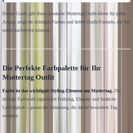
Dieser Guide gibt Ihnen konkrete Muttertag Outfit-Ideen für jeden
Anlass, zeigt die richtigen Farben und liefert Outfit-Formeln, die Sie
sofort nachstylen können.
Die Perfekte Farbpalette für Ihr
Muttertag Outfit
Farbe ist das wichtigste Styling-Element am Muttertag.
Die
richtige Farbwahl signalisiert Frühling, Eleganz und festliche
Leichtigkeit -- genau die Stimmung, die dieser besondere Tag
verdient.