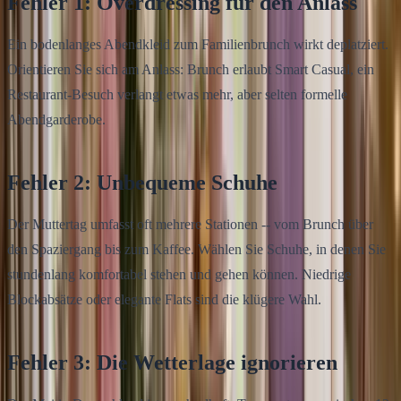
Fehler 1: Overdressing für den Anlass
Ein bodenlanges Abendkleid zum Familienbrunch wirkt deplatziert.
Orientieren Sie sich am Anlass: Brunch erlaubt Smart Casual, ein
Restaurant-Besuch verlangt etwas mehr, aber selten formelle
Abendgarderobe.
Fehler 2: Unbequeme Schuhe
Der Muttertag umfasst oft mehrere Stationen -- vom Brunch über
den Spaziergang bis zum Kaffee. Wählen Sie Schuhe, in denen Sie
stundenlang komfortabel stehen und gehen können. Niedrige
Blockabsätze oder elegante Flats sind die klügere Wahl.
Fehler 3: Die Wetterlage ignorieren