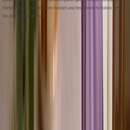
Farben, einer durchdachten Formel und bequemen Schuhen treffen
Sie den perfekten Ton.
Diesen Artikel teilen
Twitter
Facebook
Verwandte Artikel
Herbst Outfits 2026: Looks für jeden Tag und jedes Wetter
Herbst Outfits 2026: die Farben der Saison, das Zwiebelprinzip
ohne dicke Silhouette, Übergangsjacken im Vergleich und fertige
Looks für Büro und Alltag.
Was anziehen bei 22 Grad? Outfit-Formeln im Alltag
Was anziehen bei 22 Grad? Angenehmes Übergangswetter braucht
eine abnehmbare Schicht. Outfit-Formeln für Alltag und Büro mit