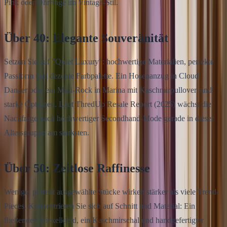
Pink oder Ohrringe im Vintage-Stil.
Über 40: Elegante Souveränität
Setzen Sie auf "Quiet Luxury": hochwertige Materialien, perfekte
Passform und dezente Farbpalette. Ein Hosenanzug in Cloud
Dancer oder ein Midi-Rock in Marina mit Kaschmirpullover sind
starke Optionen. Laut ThredUp Resale Report (2025) wächst die
Nachfrage nach hochwertiger Secondhand-Mode gerade in dieser
Altersgruppe am stärksten.
Über 50: Zeitlose Raffinesse
Wenige, perfekt ausgewählte Stücke wirken stärker als viele Trend-
Pieces. Konzentrieren Sie sich auf Schnitt und Material: Ein
fließendes Wickelkleid, ein Kaschmirschal und handgefertigter