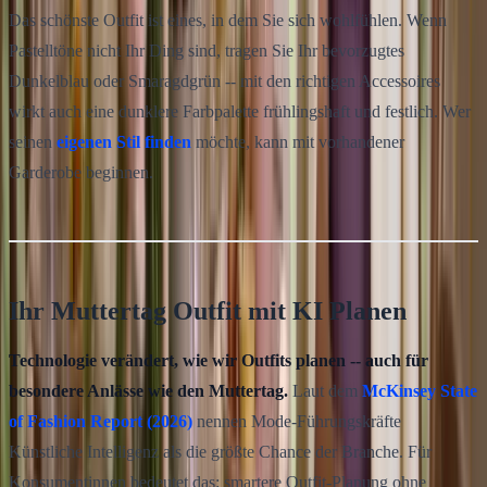
Das schönste Outfit ist eines, in dem Sie sich wohlfühlen. Wenn
Pastelltöne nicht Ihr Ding sind, tragen Sie Ihr bevorzugtes
Dunkelblau oder Smaragdgrün -- mit den richtigen Accessoires
wirkt auch eine dunklere Farbpalette frühlingshaft und festlich. Wer
seinen
eigenen Stil finden
möchte, kann mit vorhandener
Garderobe beginnen.
Ihr Muttertag Outfit mit KI Planen
Technologie verändert, wie wir Outfits planen -- auch für
besondere Anlässe wie den Muttertag.
Laut dem
McKinsey State
of Fashion Report (2026)
nennen Mode-Führungskräfte
Künstliche Intelligenz als die größte Chance der Branche. Für
Konsumentinnen bedeutet das: smartere Outfit-Planung ohne