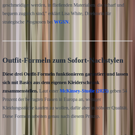
geschmeidiger werden, in fließenden Materialien, die scharf und
bequem zugleich sind," erklärt Lisa White, Direktorin für
strategische Prognosen bei
WGSN
.
Outfit-Formeln zum Sofort-Nachstylen
Diese drei Outfit-Formeln funktionieren garantiert und lassen
sich mit Basics aus dem eigenen Kleiderschrank
zusammenstellen.
Laut einer
McKinsey-Studie (2025)
geben 54
Prozent der befragten Frauen in Europa an, weniger
Kleidungsstücke kaufen zu wollen, dafür aber in höherer Qualität.
Diese Formeln arbeiten genau nach diesem Prinzip.