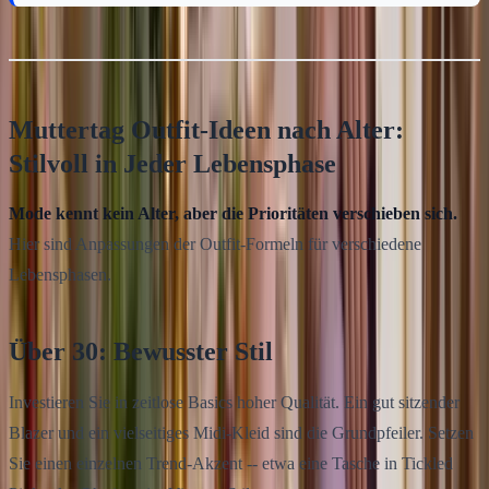
Muttertag Outfit-Ideen nach Alter:
Stilvoll in Jeder Lebensphase
Mode kennt kein Alter, aber die Prioritäten verschieben sich.
Hier sind Anpassungen der Outfit-Formeln für verschiedene
Lebensphasen.
Über 30: Bewusster Stil
Investieren Sie in zeitlose Basics hoher Qualität. Ein gut sitzender
Blazer und ein vielseitiges Midi-Kleid sind die Grundpfeiler. Setzen
Sie einen einzelnen Trend-Akzent -- etwa eine Tasche in Tickled