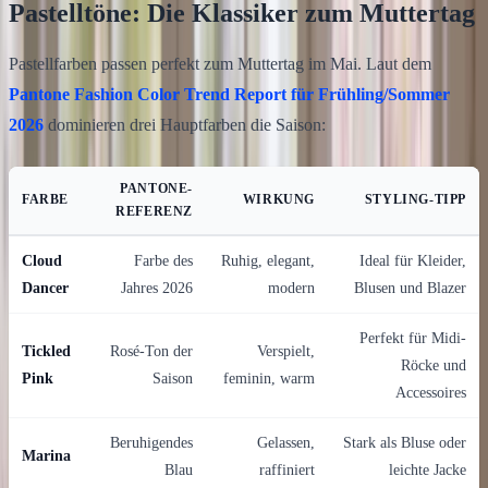
Pastelltöne: Die Klassiker zum Muttertag
Pastellfarben passen perfekt zum Muttertag im Mai. Laut dem
Pantone Fashion Color Trend Report für Frühling/Sommer
2026
dominieren drei Hauptfarben die Saison:
PANTONE-
FARBE
WIRKUNG
STYLING-TIPP
REFERENZ
Cloud
Farbe des
Ruhig, elegant,
Ideal für Kleider,
Dancer
Jahres 2026
modern
Blusen und Blazer
Perfekt für Midi-
Tickled
Rosé-Ton der
Verspielt,
Röcke und
Pink
Saison
feminin, warm
Accessoires
Beruhigendes
Gelassen,
Stark als Bluse oder
Marina
Blau
raffiniert
leichte Jacke