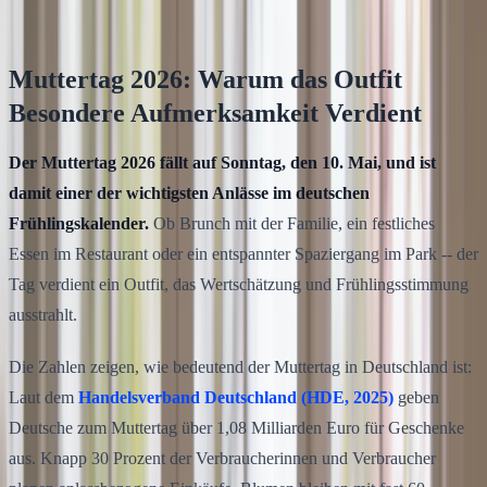
12
Min. Lesezeit
Muttertag 2026: Warum das Outfit
Besondere Aufmerksamkeit Verdient
Der Muttertag 2026 fällt auf Sonntag, den 10. Mai, und ist
damit einer der wichtigsten Anlässe im deutschen
Frühlingskalender.
Ob Brunch mit der Familie, ein festliches
Essen im Restaurant oder ein entspannter Spaziergang im Park -- der
Tag verdient ein Outfit, das Wertschätzung und Frühlingsstimmung
ausstrahlt.
Die Zahlen zeigen, wie bedeutend der Muttertag in Deutschland ist:
Laut dem
Handelsverband Deutschland (HDE, 2025)
geben
Deutsche zum Muttertag über 1,08 Milliarden Euro für Geschenke
aus. Knapp 30 Prozent der Verbraucherinnen und Verbraucher