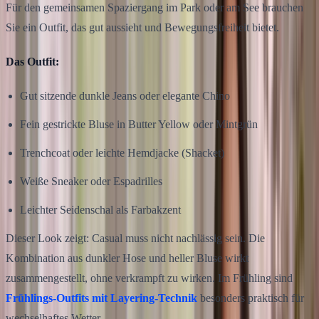
Für den gemeinsamen Spaziergang im Park oder am See brauchen
Sie ein Outfit, das gut aussieht und Bewegungsfreiheit bietet.
Das Outfit:
Gut sitzende dunkle Jeans oder elegante Chino
Fein gestrickte Bluse in Butter Yellow oder Mintgrün
Trenchcoat oder leichte Hemdjacke (Shacket)
Weiße Sneaker oder Espadrilles
Leichter Seidenschal als Farbakzent
Dieser Look zeigt: Casual muss nicht nachlässig sein. Die
Kombination aus dunkler Hose und heller Bluse wirkt
zusammengestellt, ohne verkrampft zu wirken. Im Frühling sind
Frühlings-Outfits mit Layering-Technik
besonders praktisch für
wechselhaftes Wetter.