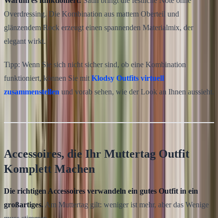
Warum es funktioniert:
Satin bringt die festliche Note ohne
Overdressing. Die Kombination aus mattem Oberteil und
glänzendem Rock erzeugt einen spannenden Materialmix, der
elegant wirkt.
Tipp: Wenn Sie sich nicht sicher sind, ob eine Kombination
funktioniert, können Sie mit
Klodsy Outfits virtuell
zusammenstellen
und vorab sehen, wie der Look an Ihnen aussieht.
Accessoires, die Ihr Muttertag Outfit
Komplett Machen
Die richtigen Accessoires verwandeln ein gutes Outfit in ein
großartiges.
Am Muttertag gilt: weniger ist mehr, aber das Wenige