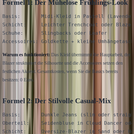
Formel 1: Der Mühelose Frühlings-Look
Basis:       Midi-Kleid in Pastell (Lavendel
Schicht:     Leichter Trenchcoat oder Blazer
Schuhe:      Slingbacks oder Loafer

Warum es funktioniert:
Das Kleid übernimmt die Hauptarbeit, der
Blazer strukturiert die Silhouette und die Accessoires setzen den
festlichen Akzent. Gesamtkosten, wenn Sie die Basics bereits
besitzen: 0 Euro.
Formel 2: Der Stilvolle Casual-Mix
Basis:       Dunkle Jeans (slim oder straigh
Oberteil:    Seidenbluse in Cloud Dancer ode
Schicht:     Oversize-Blazer in Sand oder He