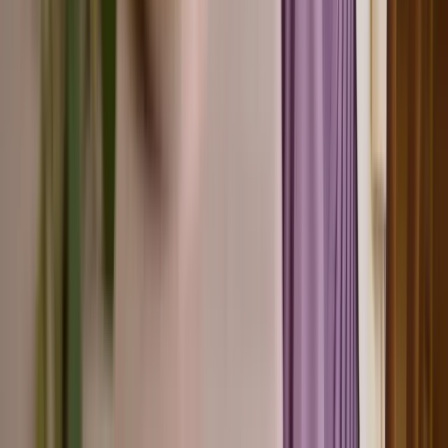
der Leicht-Lage-Luft-Formel.
Was anziehen bei 23 Grad: Outfit für den Tag
Was anziehen bei 23 Grad? Ein Outfit, das von morgens bis abends
funktioniert: leichter Stoff, eine Schicht als Reserve und Schuhe, die
den Tag tragen.
Häufig gestellte Fragen
Alles, was Sie über dieses Thema wissen müssen
Was zieht man am Muttertag an?
Am Muttertag passen elegante, aber nicht overdresste Looks in
Frühlingsfarben. Pastelltöne wie Dusty Rose, Lavendel und Cloud
Dancer sind 2026 ideal. Richten Sie sich nach dem Anlass: Brunch
erlaubt Smart Casual, ein Restaurant-Besuch verlangt etwas mehr
Eleganz.