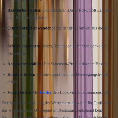
Basisfarbe wählen:
Cloud Dancer, Dusty Rose, Soft Lavender
oder Ihre Lieblingsfarbe
Outfit-Formel anwenden:
Eine der drei Formeln aus diesem
Guide nutzen
Schicht einplanen:
Blazer, Trenchcoat oder Strickjacke für
Flexibilität
Accessoires wählen:
Ein Statement-Piece + dezente Basics
Komfort testen:
Schuhe anprobieren und Bewegungsfreiheit
prüfen
Vorab testen:
Mit
Klodsy
den Look virtuell zusammenstellen
Der Muttertag ist ein Tag der Wertschätzung -- und Ihr Outfit darf
das widerspiegeln. Ob elegant im Restaurant, entspannt beim
Brunch oder aktiv beim Familienspaziergang: Mit den richtigen