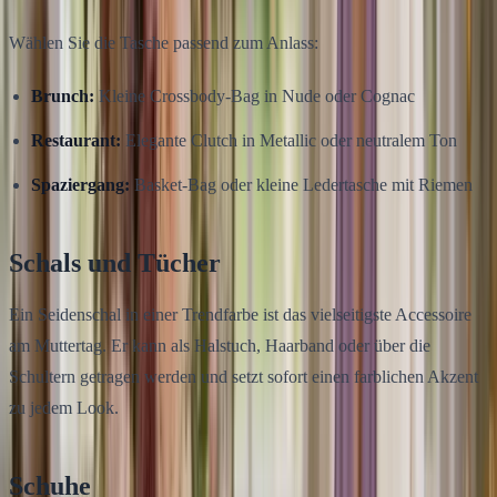
Wählen Sie die Tasche passend zum Anlass:
Brunch:
Kleine Crossbody-Bag in Nude oder Cognac
Restaurant:
Elegante Clutch in Metallic oder neutralem Ton
Spaziergang:
Basket-Bag oder kleine Ledertasche mit Riemen
Schals und Tücher
Ein Seidenschal in einer Trendfarbe ist das vielseitigste Accessoire
am Muttertag. Er kann als Halstuch, Haarband oder über die
Schultern getragen werden und setzt sofort einen farblichen Akzent
zu jedem Look.
Schuhe