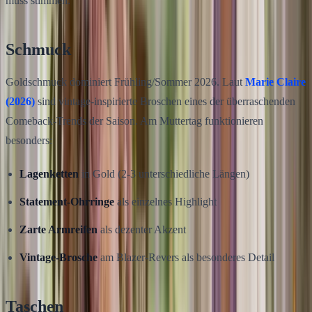
muss stimmen.
Schmuck
Goldschmuck dominiert Frühling/Sommer 2026. Laut
Marie Claire
(2026)
sind vintage-inspirierte Broschen eines der überraschenden
Comeback-Trends der Saison. Am Muttertag funktionieren
besonders:
Lagenketten
in Gold (2-3 unterschiedliche Längen)
Statement-Ohrringe
als einzelnes Highlight
Zarte Armreifen
als dezenter Akzent
Vintage-Brosche
am Blazer-Revers als besonderes Detail
Taschen