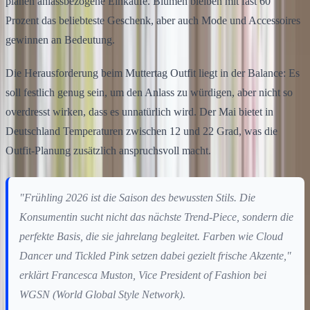
planen anlassbezogene Einkäufe. Blumen bleiben mit fast 60
Prozent das beliebteste Geschenk, aber auch Mode und Accessoires
gewinnen an Bedeutung.
Die Herausforderung beim Muttertag Outfit liegt in der Balance: Es
soll festlich genug sein, um den Anlass zu würdigen, aber nicht so
overdresst wirken, dass es unnatürlich wird. Der Mai bietet in
Deutschland Temperaturen zwischen 12 und 22 Grad, was die
Outfit-Planung zusätzlich anspruchsvoll macht.
"Frühling 2026 ist die Saison des bewussten Stils. Die
Konsumentin sucht nicht das nächste Trend-Piece, sondern die
perfekte Basis, die sie jahrelang begleitet. Farben wie Cloud
Dancer und Tickled Pink setzen dabei gezielt frische Akzente,"
erklärt Francesca Muston, Vice President of Fashion bei
WGSN (World Global Style Network).