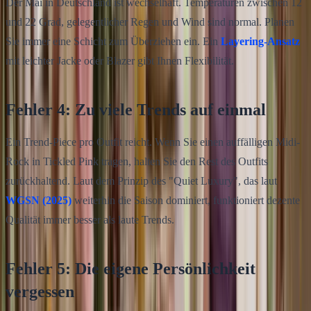
Der Mai in Deutschland ist wechselhaft. Temperaturen zwischen 12
und 22 Grad, gelegentlicher Regen und Wind sind normal. Planen
Sie immer eine Schicht zum Überziehen ein. Ein
Layering-Ansatz
mit leichter Jacke oder Blazer gibt Ihnen Flexibilität.
Fehler 4: Zu viele Trends auf einmal
Ein Trend-Piece pro Outfit reicht. Wenn Sie einen auffälligen Midi-
Rock in Tickled Pink tragen, halten Sie den Rest des Outfits
zurückhaltend. Laut dem Prinzip des "Quiet Luxury", das laut
WGSN (2025)
weiterhin die Saison dominiert, funktioniert dezente
Qualität immer besser als laute Trends.
Fehler 5: Die eigene Persönlichkeit
vergessen