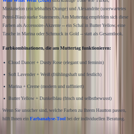
Who What Wear (2026)
sind kräftige Töne wie Türkis,
Muskmelon (ein lebhaftes Orange) und Alexandrite (unerwartetes
Petrol-Blau) starke Statements. Am Muttertag empfehlen sich diese
Farben als Accessoire-Akzente -- ein Schal in Butter Yellow, eine
Tasche in Marina oder Schmuck in Gold -- statt als Gesamtlook.
Farbkombinationen, die am Muttertag funktionieren:
Cloud Dancer + Dusty Rose (elegant und feminin)
Soft Lavender + Weiß (frühlingshaft und festlich)
Marina + Creme (modern und raffiniert)
Butter Yellow + Dunkelblau (frisch und selbstbewusst)
Wenn Sie unsicher sind, welche Farben zu Ihrem Hautton passen,
hilft Ihnen ein
Farbanalyse-Tool
bei der individuellen Beratung.