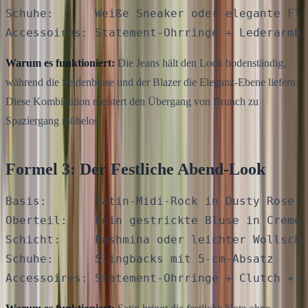
Schuhe:      Weiße Sneaker oder elegante Fla
Warum es funktioniert:
Die Jeans hält den Look bodenständig,
während die Seidenbluse und der Blazer die Eleganz-Ebene liefern.
Diese Kombination meistert den Übergang von Brunch zu
Spaziergang mühelos.
Formel 3: Der Festliche Abend-Look
Basis:       Satin-Midi-Rock in Dusty Rose o
Oberteil:    Fein gestrickte Bluse in Creme

Schicht:     Pashmina oder leichter Wollscha
Schuhe:      Slingbacks mit 5-cm-Absatz
