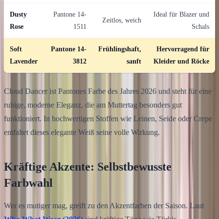
Dusty
Pantone 14-
Ideal für Blazer und
Zeitlos, weich
Rose
1511
Schals
Soft
Pantone 14-
Frühlingshaft,
Hervorragend für
Lavender
3812
sanft
Kleider und Röcke
Cloud Dancer ist Pantones Farbe des Jahres 2026 und steht für eine
ruhige, moderne Eleganz, die am Muttertag besonders gut
funktioniert. In hochwertigen Stoffen wie Leinen, Seide oder Crepe
entfaltet dieses elegante Weiß seine volle Wirkung.
Kräftige Akzente: Selbstbewusste
Farbwahl
Wer es mutiger mag, greift zu den Akzentfarben der Saison. Laut