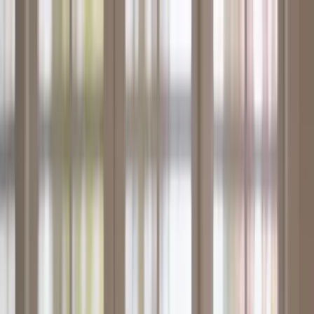
klodsy
Funktionen
Jetzt testen
Startseite
Blog
Muttertag Outfit-Ideen 2026: Stilvolle Looks zum Feiern
muttertag-outfit
frühling-mode
outfit-ideen
styling-tipps
festliche-mode
Muttertag Outfit-Ideen 2026: Stilvolle
Looks zum Feiern
March 2, 2026
Klodsy Team