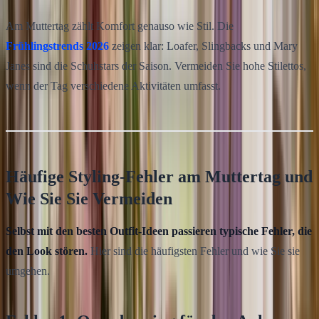
Am Muttertag zählt Komfort genauso wie Stil. Die
Frühlingstrends 2026
zeigen klar: Loafer, Slingbacks und Mary
Janes sind die Schuhstars der Saison. Vermeiden Sie hohe Stilettos,
wenn der Tag verschiedene Aktivitäten umfasst.
Häufige Styling-Fehler am Muttertag und
Wie Sie Sie Vermeiden
Selbst mit den besten Outfit-Ideen passieren typische Fehler, die
den Look stören.
Hier sind die häufigsten Fehler und wie Sie sie
umgehen.