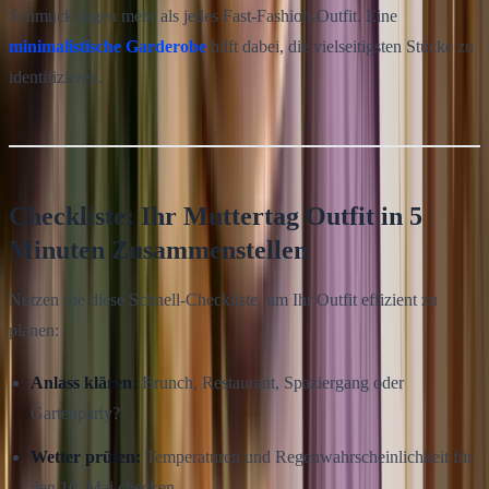
Schmuck sagen mehr als jedes Fast-Fashion-Outfit. Eine
minimalistische Garderobe
hilft dabei, die vielseitigsten Stücke zu
identifizieren.
Checkliste: Ihr Muttertag Outfit in 5
Minuten Zusammenstellen
Nutzen Sie diese Schnell-Checkliste, um Ihr Outfit effizient zu
planen:
Anlass klären:
Brunch, Restaurant, Spaziergang oder
Gartenparty?
Wetter prüfen:
Temperaturen und Regenwahrscheinlichkeit für
den 10. Mai checken