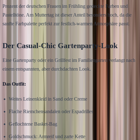
Prozent der deutschen Frauen im Frühling gedeckte Farben und
Pastelltöne. Am Muttertag ist dieser Anteil besonders hoch, da die
sanfte Farbpalette perfekt zur festlich-warmen Atmosphäre passt.
Der Casual-Chic Gartenparty-Look
Eine Gartenparty oder ein Grillfest im Familiengarten verlangt nach
einem entspannten, aber durchdachten Look.
Das Outfit:
Weites Leinenkleid in Sand oder Creme
Flache Riemchensandalen oder Espadrilles
Geflochtene Basket-Bag
Goldschmuck: Armreif und zarte Kette