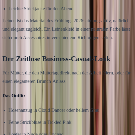
Leichte Strickjacke für den Abend
Leinen ist das Material des Frühlings 2026: atmungsaktiv, natürlich
und elegant zugleich. Ein Leinenkleid in einer neutralen Farbe lässt
sich durch Accessoires in verschiedene Richtungen stylen.
Der Zeitlose Business-Casual-Look
Für Mütter, die den Muttertag direkt nach der Arbeit feiern, oder für
einen eleganteren Brunch-Anlass.
Das Outfit:
Hosenanzug in Cloud Dancer oder hellem Grau
Feine Strickbluse in Tickled Pink
Loafer in Nude oder Cognac