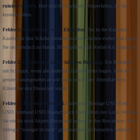
ruiniert werden.
Hier sind die häufigsten Stolperfallen, die Sie
kennen sollten.
Fehler 1: Neue Schuhe ohne Einlaufen.
Das ist der Klassiker.
Kaufen Sie Ihre Schuhe mindestens zwei Wochen vorher und tragen
Sie sie mehrfach zu Hause. Blasenpflaster als Notfall-Kit einpacken.
Fehler 2: Overdressed in der falschen Richtung.
Ein Ballkleid
mit Schleppe, wenn alle anderen Cocktailkleider tragen, fühlt sich
genauso unangenehm an wie Jeans unter lauter Abendkleidern.
Klären Sie den Dresscode vorab.
Fehler 3: Accessoire-Overkill.
Statement-Ohrringe UND Kette
UND Armband UND Haarschmuck überfordern den Look. Wählen
Sie ein bis zwei Akzent-Pieces und halten Sie den Rest dezent. Die
Stilregel "weniger ist mehr" gilt besonders bei formellen Anlässen.