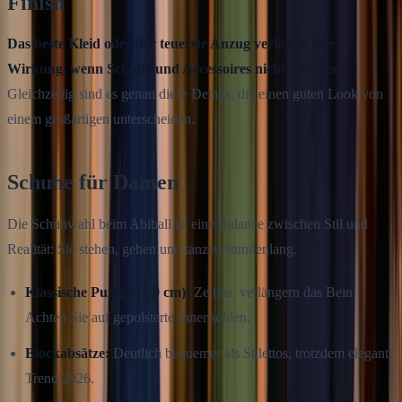
Finish
Das beste Kleid oder der teuerste Anzug verlieren ihre
Wirkung, wenn Schuhe und Accessoires nicht stimmen.
Gleichzeitig sind es genau diese Details, die einen guten Look von
einem großartigen unterscheiden.
Schuhe für Damen
Die Schuhwahl beim Abiball ist eine Balance zwischen Stil und
Realität: Sie stehen, gehen und tanzen stundenlang.
Klassische Pumps (7-9 cm):
Zeitlos, verlängern das Bein.
Achten Sie auf gepolsterte Innensohlen.
Blockabsätze:
Deutlich bequemer als Stilettos, trotzdem elegant.
Trend 2026.