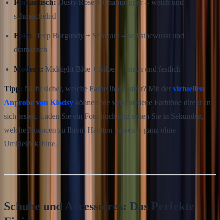
Romantisch:
Dusty Rose + Champagner -- weich und
schmeichelnd
Bold:
Deep Burgundy + Schwarz -- selbstbewusst und
dramatisch
Modern:
Midnight Blue + Silber -- frisch und festlich
Tipp:
Nicht sicher, welche Farbe Ihnen steht? Mit der
virtuellen
Anprobe von Klodsy
können Sie verschiedene Farbtöne direkt an
sich testen. Laden Sie ein Foto hoch und sehen Sie in Sekunden,
welche Nuancen zu Ihrem Hautton passen -- ganz ohne
Umkleidekabine.
Schuhe und Accessoires: Das Perfekte