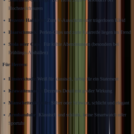
Hochsteckfrisuren
Dezente Halskette:
Zum V-Ausschnitt oder trägerlosen Kleid
Haarschmuck:
Perlen-Clips und zarte Haarreife liegen im Trend
Stola oder Cape:
Für kühle Abendstunden (besonders bei
Frühlings-Abibällen)
Für Herren:
Einstecktuch:
Weiß für klassisch, farbig für ein Statement
Krawattennadel:
Dezentes Detail mit großer Wirkung
Manschettenknöpfe:
Silber oder Schwarz, schlicht und elegant
Armbanduhr:
Klassisch und schlank, keine Smartwatch oder
Sportuhr