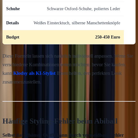
Schuhe
Schwarze Oxford-Schuhe, poliertes Leder
Details
Weißes Einstecktuch, silberne Manschettenknöpfe
Budget
250-450 Euro
Diese Formeln lassen sich natürlich individuell anpassen. Wenn Sie
verschiedene Kombinationen testen möchten, bevor Sie kaufen,
kann
Klodsy als KI-Stylist
Ihnen helfen, den perfekten Look
zusammenzustellen.
Häufige Styling-Fehler beim Abiball
Selbst das schönste Outfit kann durch vermeidbare Fehler