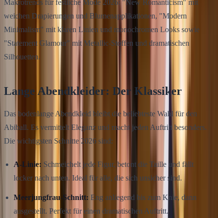
Makrotrends für festliche Mode 2026: "New Romanticism" mit
weichen Drapierungen und Blumenapplikationen, "Modern
Minimalism" mit klaren Linien und monochromen Looks sowie
"Statement Glamour" mit Metallic-Stoffen und dramatischen
Silhouetten.
Lange Abendkleider: Der Klassiker
Das bodenlange Abendkleid bleibt die beliebteste Wahl für den
Abiball. Es vermittelt Eleganz und macht jeden Auftritt besonders.
Die wichtigsten Schnitte 2026 sind:
A-Linie:
Schmeichelt jede Figur, betont die Taille und fällt
locker nach unten. Ideal für alle, die sich unsicher sind.
Meerjungfrau-Schnitt:
Eng anliegend bis zum Knie, dann
ausgestellt. Perfekt für einen dramatischen Auftritt.