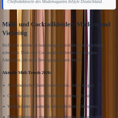
Chefredakteurin des Modemagazins InStyle Deutschland.
Midi- und Cocktailkleider: Modern und
Vielseitig
Nicht jede möchte im bodenlangen Kleid über die Tanzfläche
schweben. Midi- und Cocktailkleider bieten eine elegante
Alternative, die mehr Bewegungsfreiheit erlaubt.
Aktuelle Midi-Trends 2026:
Asymmetrische Säume (vorne kürzer, hinten länger)
One-Shoulder-Schnitte für einen modernen Twist
Wickelkleider in Satin für schmeichelhafte Silhouetten
Blazer-Kleider für einen starken, selbstbewussten Auftritt