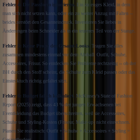
Fehler 4: Die Passform ignorieren.
Ein zu enges Kleid, in dem
man sich nicht setzen kann, oder ein zu weiter Anzug mit Falten --
beides zerstört den Gesamteindruck. Investieren Sie lieber in
Änderungen beim Schneider als in ein teureres Teil von der Stange.
Fehler 5: Keine Probe des Gesamt-Looks.
Tragen Sie alles
zusammen mindestens einmal vor dem Abiball: Outfit, Schuhe,
Accessoires, Frisur. So entdecken Sie Probleme rechtzeitig -- ob der
BH durch den Stoff scheint, die Schuhe zum Kleid passen oder das
Einstecktuch richtig gefaltet sitzt.
Fehler 6: Budget falsch kalkuliert.
McKinsey's State of Fashion
Report (2025) zeigt, dass 43 % der jungen Erwachsenen bei
Eventkleidung das Budget überschreiten, weil sie Accessoires,
Schuhe und Styling-Kosten (Friseur, Make-up) nicht einrechnen.
Planen Sie realistisch: Outfit + Schuhe + Accessoires + Styling =
Gesamtbudget.