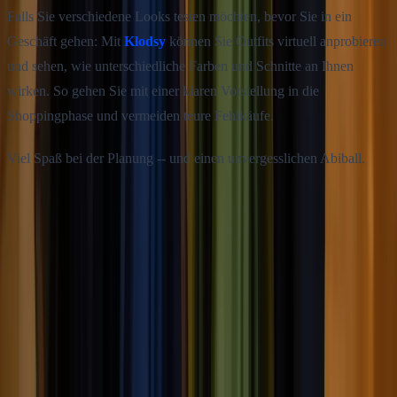
Falls Sie verschiedene Looks testen möchten, bevor Sie in ein
Geschäft gehen: Mit
Klodsy
können Sie Outfits virtuell anprobieren
und sehen, wie unterschiedliche Farben und Schnitte an Ihnen
wirken. So gehen Sie mit einer klaren Vorstellung in die
Shoppingphase und vermeiden teure Fehlkäufe.
Viel Spaß bei der Planung -- und einen unvergesslichen Abiball.
Diesen Artikel teilen
Twitter
Facebook
Verwandte Artikel
Herbst Outfits 2026: Looks für jeden Tag und jedes Wetter
Herbst Outfits 2026: die Farben der Saison, das Zwiebelprinzip
ohne dicke Silhouette, Übergangsjacken im Vergleich und fertige