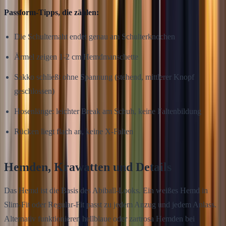
Passform-Tipps, die zählen:
Die Schulternaht endet genau am Schulterknochen
Ärmel zeigen 1-2 cm Hemdmanschette
Sakko schließt ohne Spannung (stehend, mittlerer Knopf
geschlossen)
Hosenlänge: leichter Break am Schuh, keine Faltenbildung
Rücken liegt flach an, keine X-Falten
Hemden, Krawatten und Details
Das Hemd ist die Basis des Abiball-Looks. Ein weißes Hemd in
Slim-Fit oder Regular-Fit passt zu jedem Anzug und jedem Anlass.
Alternativ funktionieren hellblaue oder zartrosa Hemden bei