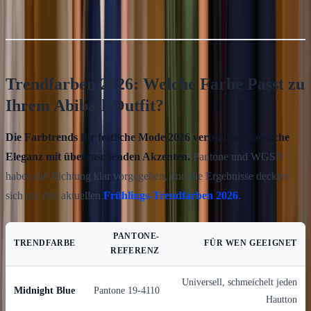
Trendfarben 2026: Welche Farbe Passt zu
Ihrem Abiball-Outfit?
Die Farbtrends für festliche Mode 2026 verbinden klassische
Eleganz mit überraschenden Akzenten.
Pantone und WGSN
haben die Richtung klar vorgegeben, und die Ergebnisse decken
sich mit den aktuellen
Frühlings-Trendfarben 2026
.
PANTONE-
TRENDFARBE
FÜR WEN GEEIGNET
REFERENZ
Universell, schmeichelt jeden
Midnight Blue
Pantone 19-4110
Hautton