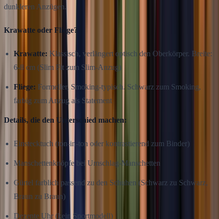
dunkleren Anzügen.
Krawatte oder Fliege?
Krawatte:
Klassisch, verlängert optisch den Oberkörper. Breite:
6-8 cm (Slim Fit zum Slim-Anzug)
Fliege:
Formeller, Smoking-typisch. Schwarz zum Smoking,
farbig zum Anzug als Statement
Details, die den Unterschied machen:
Einstecktuch (ton-in-ton oder kontrastierend zum Binder)
Manschettenknöpfe bei Umschlag-Manschetten
Gürtel farblich passend zu den Schuhen (Schwarz zu Schwarz,
Braun zu Braun)
Dezente Uhr (kein Sportmodell)