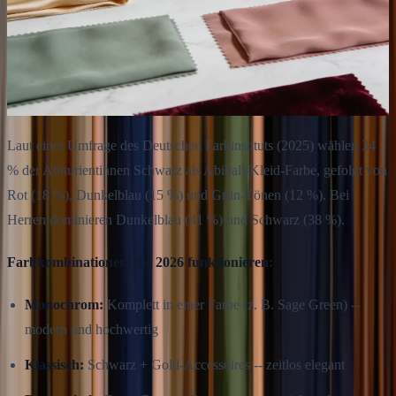
Laut einer Umfrage des Deutschen Farbinstituts (2025) wählen 34
% der Abiturientinnen Schwarz als Abiball-Kleid-Farbe, gefolgt von
Rot (18 %), Dunkelblau (15 %) und Grün-Tönen (12 %). Bei
Herren dominieren Dunkelblau (41 %) und Schwarz (38 %).
Farbkombinationen, die 2026 funktionieren:
Monochrom:
Komplett in einer Farbe (z. B. Sage Green) --
modern und hochwertig
Klassisch:
Schwarz + Gold-Accessoires -- zeitlos elegant