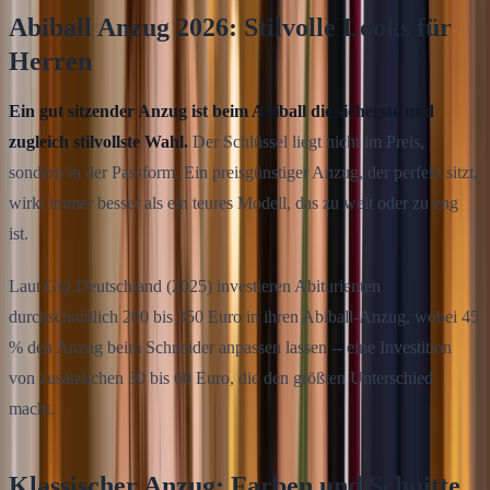
Abiball Anzug 2026: Stilvolle Looks für
Herren
Ein gut sitzender Anzug ist beim Abiball die sicherste und
zugleich stilvollste Wahl.
Der Schlüssel liegt nicht im Preis,
sondern in der Passform. Ein preisgünstiger Anzug, der perfekt sitzt,
wirkt immer besser als ein teures Modell, das zu weit oder zu eng
ist.
Laut GQ Deutschland (2025) investieren Abiturienten
durchschnittlich 200 bis 350 Euro in ihren Abiball-Anzug, wobei 45
% den Anzug beim Schneider anpassen lassen -- eine Investition
von zusätzlichen 30 bis 60 Euro, die den größten Unterschied
macht.
Klassischer Anzug: Farben und Schnitte