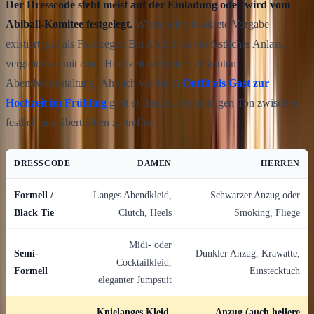
Der Dresscode steht meist auf der Einladung oder wird vom
Abiball-Komitee festgelegt.
Wenn keine konkrete Vorgabe
existiert, gilt als Faustregel: Ein Abiball ist ein festlicher Anlass,
vergleichbar mit einer Hochzeit oder einer eleganten
Abendveranstaltung. Ähnlich wie beim
Outfit als Gast zur
Hochzeit im Frühling
geht es darum, den richtigen Ton zwischen
festlich und übertrieben zu treffen.
DRESSCODE
DAMEN
HERREN
Formell /
Langes Abendkleid,
Schwarzer Anzug oder
Black Tie
Clutch, Heels
Smoking, Fliege
Midi- oder
Semi-
Dunkler Anzug, Krawatte,
Cocktailkleid,
Formell
Einstecktuch
eleganter Jumpsuit
Knielanges Kleid,
Anzug (auch hellere