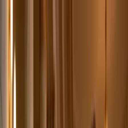
klodsy
Funktionen
Jetzt testen
Startseite
Blog
Abiball Outfit Ideen 2026: Kleider, Anzüge & Trends
abiball
abschlussball
festliche-mode
outfit-ideen
abiball-2026
Abiball Outfit Ideen 2026: Kleider,
Anzüge & Trends
March 2, 2026
Klodsy Team