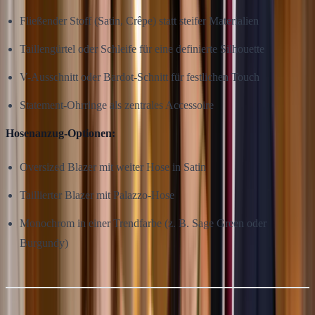
Fließender Stoff (Satin, Crêpe) statt steifer Materialien
Taillengürtel oder Schleife für eine definierte Silhouette
V-Ausschnitt oder Bardot-Schnitt für festlichen Touch
Statement-Ohrringe als zentrales Accessoire
Hosenanzug-Optionen:
Oversized Blazer mit weiter Hose in Satin
Taillierter Blazer mit Palazzo-Hose
Monochrom in einer Trendfarbe (z. B. Sage Green oder
Burgundy)