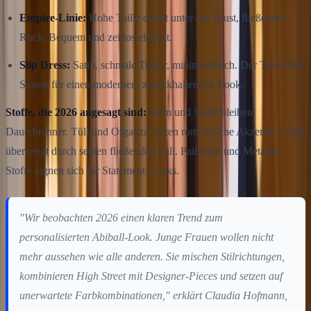
Empire-Linie:
Hohe Taille direkt unter der Brust, fließender
Rock. Bequem und zeitlos elegant.
Slip Dress:
Satin, schmale Träger, minimalistisch. Der Trend der
Saison für einen modernen, zurückhaltenden Look.
Stoffe, die 2026 angesagt sind:
Satin und Seide bleiben
Dauerbrenner. Tüll und Organza setzen romantische Akzente. Crêpe
überzeugt durch seinen fließenden Fall. Pailletten und Metallic-
Stoffe eignen sich für Statement-Looks.
"Wir beobachten 2026 einen klaren Trend zum
personalisierten Abiball-Look. Junge Frauen wollen nicht
mehr aussehen wie alle anderen. Sie mischen Stilrichtungen,
kombinieren High Street mit Designer-Pieces und setzen auf
unerwartete Farbkombinationen," erklärt Claudia Hofmann,