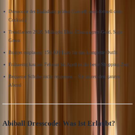
Dresscode der Einladung prüfen (formell, semi-formell oder
Cocktail)
Trendfarben 2026: Midnight Blue, Champagner-Gold, Sage
Green
Budget einplanen: 150-600 Euro für das komplette Outfit
Frühzeitig kaufen: Februar bis April ist die beste Shopping-Zeit
Bequeme Schuhe nicht vergessen -- Sie tanzen den ganzen
Abend
Abiball Dresscode: Was Ist Erlaubt?