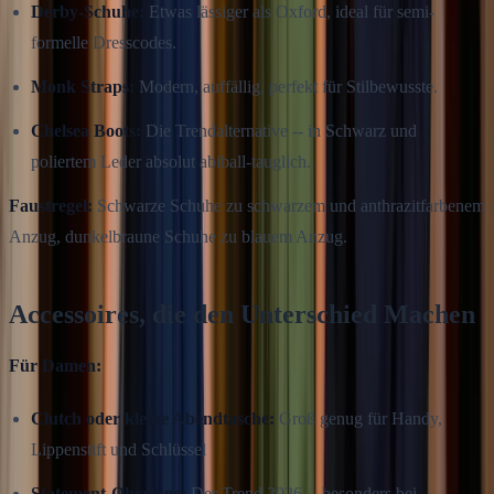
Derby-Schuhe:
Etwas lässiger als Oxford, ideal für semi-
formelle Dresscodes.
Monk Straps:
Modern, auffällig, perfekt für Stilbewusste.
Chelsea Boots:
Die Trendalternative -- in Schwarz und
poliertem Leder absolut abiball-tauglich.
Faustregel:
Schwarze Schuhe zu schwarzem und anthrazitfarbenem
Anzug, dunkelbraune Schuhe zu blauem Anzug.
Accessoires, die den Unterschied Machen
Für Damen:
Clutch oder kleine Abendtasche:
Groß genug für Handy,
Lippenstift und Schlüssel
Statement-Ohrringe:
Der Trend 2026 -- besonders bei