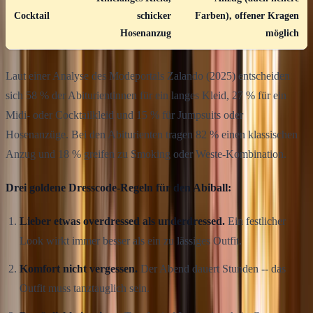
Cocktail
schicker
Farben), offener Kragen
Hosenanzug
möglich
Laut einer Analyse des Modeportals Zalando (2025) entscheiden
sich 58 % der Abiturientinnen für ein langes Kleid, 27 % für ein
Midi- oder Cocktailkleid und 15 % für Jumpsuits oder
Hosenanzüge. Bei den Abiturienten tragen 82 % einen klassischen
Anzug und 18 % greifen zu Smoking oder Weste-Kombination.
Drei goldene Dresscode-Regeln für den Abiball:
Lieber etwas overdressed als underdressed.
Ein festlicher
Look wirkt immer besser als ein zu lässiges Outfit.
Komfort nicht vergessen.
Der Abend dauert Stunden -- das
Outfit muss tanztauglich sein.