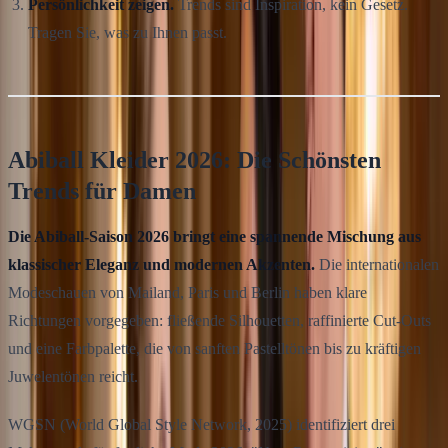
Persönlichkeit zeigen.
Trends sind Inspiration, kein Gesetz.
Tragen Sie, was zu Ihnen passt.
Abiball Kleider 2026: Die Schönsten
Trends für Damen
Die Abiball-Saison 2026 bringt eine spannende Mischung aus
klassischer Eleganz und modernen Akzenten.
Die internationalen
Modeschauen von Mailand, Paris und Berlin haben klare
Richtungen vorgegeben: fließende Silhouetten, raffinierte Cut-Outs
und eine Farbpalette, die von sanften Pastelltönen bis zu kräftigen
Juwelentönen reicht.
WGSN (World Global Style Network, 2025) identifiziert drei