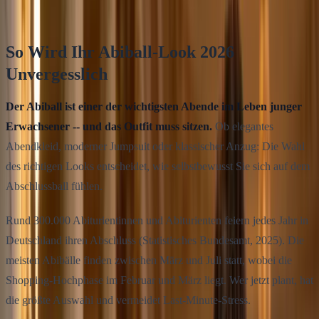
12
Min. Lesezeit
So Wird Ihr Abiball-Look 2026
Unvergesslich
Der Abiball ist einer der wichtigsten Abende im Leben junger
Erwachsener -- und das Outfit muss sitzen.
Ob elegantes
Abendkleid, moderner Jumpsuit oder klassischer Anzug: Die Wahl
des richtigen Looks entscheidet, wie selbstbewusst Sie sich auf dem
Abschlussball fühlen.
Rund 300.000 Abiturientinnen und Abiturienten feiern jedes Jahr in
Deutschland ihren Abschluss (Statistisches Bundesamt, 2025). Die
meisten Abibälle finden zwischen März und Juli statt, wobei die
Shopping-Hochphase im Februar und März liegt. Wer jetzt plant, hat
die größte Auswahl und vermeidet Last-Minute-Stress.