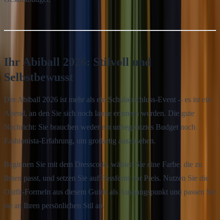
Ihr Abiball 2026: Stilvoll und
Selbstbewusst
Der Abiball 2026 ist mehr als ein Schulabschluss-Event -- es ist ein
Abend, an den Sie sich noch lange erinnern werden. Die gute
Nachricht: Sie brauchen weder ein unbegrenztes Budget noch
Fashionista-Erfahrung, um großartig auszusehen.
Beginnen Sie mit dem Dresscode, wählen Sie eine Farbe, die zu
Ihnen passt, und setzen Sie auf Passform vor Preis. Nutzen Sie die
Outfit-Formeln aus diesem Guide als Ausgangspunkt und passen Sie
sie an Ihren persönlichen Stil an.