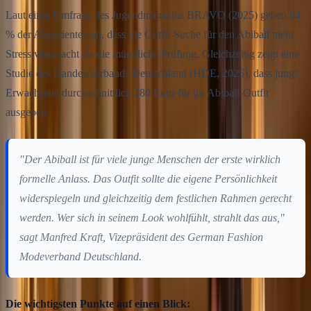
Laut einer Umfrage des Jugendmagazins BRAVO (2025) geben 64
% der Abiturienten an, dass die Outfit-Suche für den Abiball mehr
Stress verursacht als die mündliche Prüfung. Gleichzeitig zeigt eine
Studie des Handelsverbands Deutschland (HDE, 2025), dass junge
Erwachsene durchschnittlich 280 Euro für ihr Abiball-Outfit
ausgeben.
"Der Abiball ist für viele junge Menschen der erste wirklich
formelle Anlass. Das Outfit sollte die eigene Persönlichkeit
widerspiegeln und gleichzeitig dem festlichen Rahmen gerecht
werden. Wer sich in seinem Look wohlfühlt, strahlt das aus,"
sagt Manfred Kraft, Vizepräsident des German Fashion
Modeverband Deutschland.
Die wichtigsten Punkte auf einen Blick: