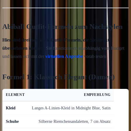
Abiball Outfit-Formeln zum Nachstylen
Hier sind drei bewährte Outfit-Formeln, die Sie direkt
übernehmen können.
Sie funktionieren unabhängig vom Budget
und lassen sich mit der
virtuellen Anprobe
vorab testen.
Formel 1: Klassisch Elegant (Damen)
ELEMENT
EMPFEHLUNG
Kleid
Langes A-Linien-Kleid in Midnight Blue, Satin
Schuhe
Silberne Riemchensandaletten, 7 cm Absatz