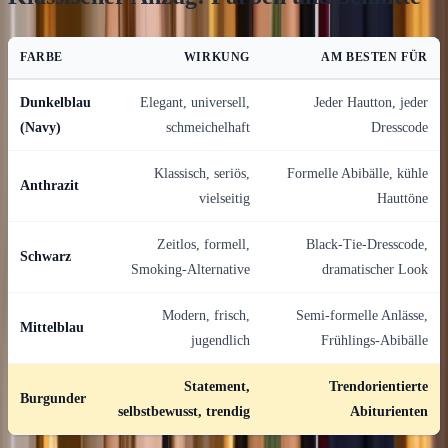
FARBE
WIRKUNG
AM BESTEN FÜR
Dunkelblau
Elegant, universell,
Jeder Hautton, jeder
(Navy)
schmeichelhaft
Dresscode
Klassisch, seriös,
Formelle Abibälle, kühle
Anthrazit
vielseitig
Hauttöne
Zeitlos, formell,
Black-Tie-Dresscode,
Schwarz
Smoking-Alternative
dramatischer Look
Modern, frisch,
Semi-formelle Anlässe,
Mittelblau
jugendlich
Frühlings-Abibälle
Statement,
Trendorientierte
Burgunder
selbstbewusst, trendig
Abiturienten