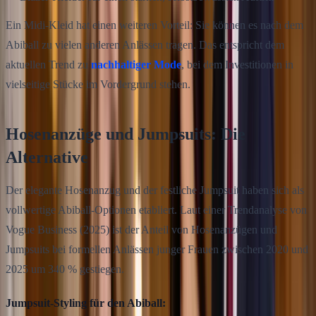
Ein Midi-Kleid hat einen weiteren Vorteil: Sie können es nach dem
Abiball zu vielen anderen Anlässen tragen. Das entspricht dem
aktuellen Trend zu
nachhaltiger Mode
, bei dem Investitionen in
vielseitige Stücke im Vordergrund stehen.
Hosenanzüge und Jumpsuits: Die
Alternative
Der elegante Hosenanzug und der festliche Jumpsuit haben sich als
vollwertige Abiball-Optionen etabliert. Laut einer Trendanalyse von
Vogue Business (2025) ist der Anteil von Hosenanzügen und
Jumpsuits bei formellen Anlässen junger Frauen zwischen 2020 und
2025 um 340 % gestiegen.
Jumpsuit-Styling für den Abiball: