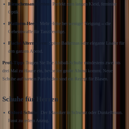
Riemchensandaletten:
Perfekt zum langen Kleid, feminine
Optik.
Platform-Heels:
Mehr Höhe bei weniger Neigung -- die
Geheimwaffe für Tanzfreudige.
Flache Alternativen:
Spitze Ballerinas oder elegante Loafer für
den ganzen Abend.
Profi-Tipp:
Tragen Sie Ihre Abiball-Schuhe mindestens zwei bis
drei Mal zu Hause ein, bevor der große Abend kommt. Neue
Schuhe auf hartem Partyboden sind ein Rezept für Blasen.
Schuhe für Herren
Oxford-Schuhe:
Der Klassiker in Schwarz oder Dunkelbraun.
Passt zu jedem Anzug.