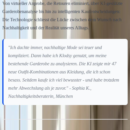
Von virtueller Anprobe, die Retouren eliminiert, über KI-gestützte
Garderobenanalyse bis hin zu intelligenten Kaufentscheidungen:
Die Technologie schliesst die Lücke zwischen dem Wunsch nach
Nachhaltigkeit und der Realität unseres Alltags.
"Ich dachte immer, nachhaltige Mode sei teuer und
kompliziert. Dann habe ich Klodsy genutzt, um meine
bestehende Garderobe zu analysieren. Die KI zeigte mir 47
neue Outfit-Kombinationen aus Kleidung, die ich schon
besass. Seitdem kaufe ich viel bewusster - und habe trotzdem
mehr Abwechslung als je zuvor." - Sophia K.,
Nachhaltigkeitsberaterin, München