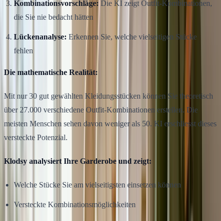
Kombinationsvorschläge:
Die KI zeigt Outfit-Kombinationen,
die Sie nie bedacht hätten
Lückenanalyse:
Erkennen Sie, welche vielseitigen Stücke
fehlen
Die mathematische Realität:
Mit nur 30 gut gewählten Kleidungsstücken können Sie theoretisch
über 27.000 verschiedene Outfit-Kombinationen erstellen. Die
meisten Menschen sehen davon weniger als 50. KI erschliesst dieses
versteckte Potenzial.
Klodsy analysiert Ihre Garderobe und zeigt:
Welche Stücke Sie am vielseitigsten einsetzen können
Versteckte Kombinationsmöglichkeiten