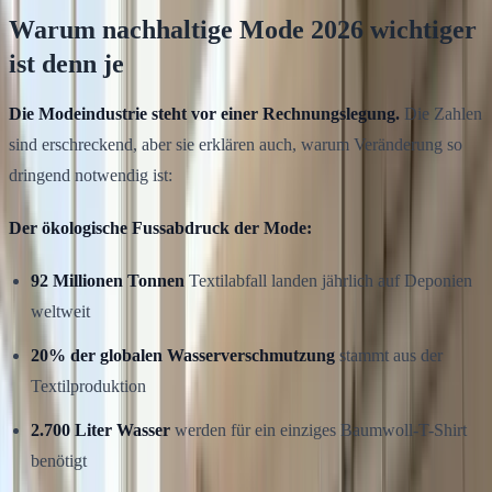
Warum nachhaltige Mode 2026 wichtiger
ist denn je
Die Modeindustrie steht vor einer Rechnungslegung.
Die Zahlen
sind erschreckend, aber sie erklären auch, warum Veränderung so
dringend notwendig ist:
Der ökologische Fussabdruck der Mode:
92 Millionen Tonnen
Textilabfall landen jährlich auf Deponien
weltweit
20% der globalen Wasserverschmutzung
stammt aus der
Textilproduktion
2.700 Liter Wasser
werden für ein einziges Baumwoll-T-Shirt
benötigt