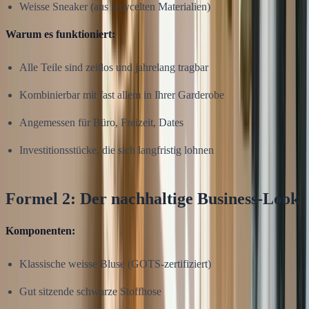
Weisse Sneaker (aus recycelten Materialien)
Warum es funktioniert:
Alle Teile sind zeitlos und jahrelang tragbar
Kombinierbar mit fast allem in Ihrer Garderobe
Angemessen für Büro, Freizeit, Dates
Investitionsstücke, die sich langfristig lohnen
Formel 2: Der nachhaltige Business-Look
Komponenten:
Klassische weisse Bluse (GOTS-zertifiziert)
Gut sitzende schwarze Stoffhose