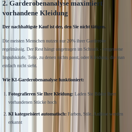
2. Garderobenanalyse maximiert
vorhandene Kleidung
Der nachhaltigste Kauf ist der, den Sie nicht tätigen.
Die meisten Menschen nutzen nur 20% ihrer Garderobe
regelmässig. Der Rest hängt ungetragen im Schrank - vergessene
Impulskäufe, Teile, zu denen nichts passt, oder Kleidung, die man
einfach nicht sieht.
Wie KI-Garderobenanalyse funktioniert:
Fotografieren Sie Ihre Kleidung:
Laden Sie Bilder Ihrer
vorhandenen Stücke hoch
KI kategorisiert automatisch:
Farben, Stile, Anlässe werden
erkannt