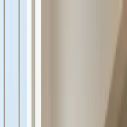
klodsy
Funktionen
Jetzt testen
Startseite
Blog
Nachhaltige Mode 2026: KI für Ihren Kleiderschrank
nachhaltige-mode
ki-garderobe
umweltfreundliche-mode
capsule-
wardrobe
second-hand
Nachhaltige Mode 2026: KI für Ihren
Kleiderschrank
January 4, 2026