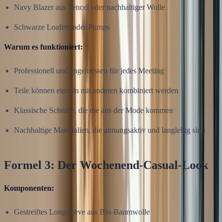
Navy Blazer aus Tencel oder nachhaltiger Wolle
Schwarze Loafers oder Pumps
Warum es funktioniert:
Professionell und angemessen für jedes Meeting
Teile können einzeln mit anderen kombiniert werden
Klassische Schnitte, die nie aus der Mode kommen
Nachhaltige Materialien, die atmungsaktiv und langlebig sind
Formel 3: Der Wochenend-Casual-Look
Komponenten:
Gestreiftes Longsleeve aus Bio-Baumwolle