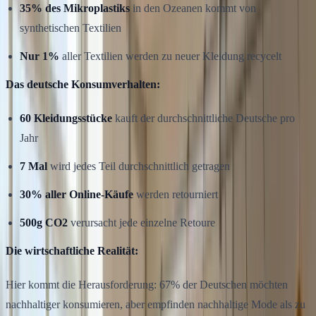
35% des Mikroplastiks
in den Ozeanen kommt von
synthetischen Textilien
Nur 1%
aller Textilien werden zu neuer Kleidung recycelt
Das deutsche Konsumverhalten:
60 Kleidungsstücke
kauft der durchschnittliche Deutsche pro
Jahr
7 Mal
wird jedes Teil durchschnittlich getragen
30% aller Online-Käufe
werden retourniert
500g CO2
verursacht jede einzelne Retoure
Die wirtschaftliche Realität:
Hier kommt die Herausforderung: 67% der Deutschen möchten
nachhaltiger konsumieren, aber empfinden nachhaltige Mode als zu