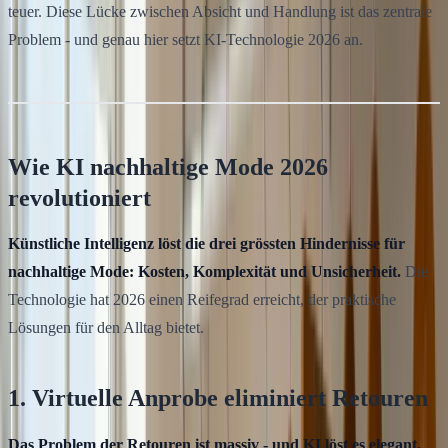
teuer. Diese Lücke zwischen Absicht und Handlung ist das zentrale
Problem - und genau hier setzt KI-Technologie 2026 an.
Wie KI nachhaltige Mode 2026
revolutioniert
Künstliche Intelligenz löst die drei grössten Hindernisse für
nachhaltige Mode: Kosten, Komplexität und Unsicherheit.
Die
Technologie hat 2026 einen Reifegrad erreicht, der praktische
Lösungen für den Alltag bietet.
1. Virtuelle Anprobe eliminiert Retouren
Das Problem der Retouren ist massiv - und KI löst es elegant.