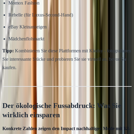
Momox Fashion
Rebelle (für Luxus-Second-Hand)
eBay Kleinanzeigen
Mädchenflohmarkt
Tipp:
Kombinieren Sie diese Plattformen mit Klodsy - fotografieren
Sie interessante Stücke und probieren Sie sie virtuell an, bevor Sie
kaufen.
Der ökologische Fussabdruck: Was Sie
wirklich einsparen
Konkrete Zahlen zeigen den Impact nachhaltiger Mode mit KI-