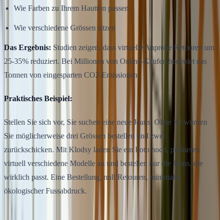
Wie Farben zu Ihrem Hautton passen
Wie verschiedene Grössen sitzen
Das Ergebnis:
Studien zeigen, dass virtuelle Anprobe Retouren um
25-35% reduziert. Bei Millionen von Online-Käufen bedeutet das
Tonnen von eingesparten CO2-Emissionen.
Praktisches Beispiel:
Stellen Sie sich vor, Sie suchen eine neue Jeans. Ohne KI würden
Sie möglicherweise drei Grössen bestellen und zwei
zurückschicken. Mit Klodsy laden Sie ein Foto hoch, probieren
virtuell verschiedene Modelle an und bestellen nur die Jeans, die
wirklich passt. Eine Bestellung, null Retouren, minimaler
ökologischer Fussabdruck.