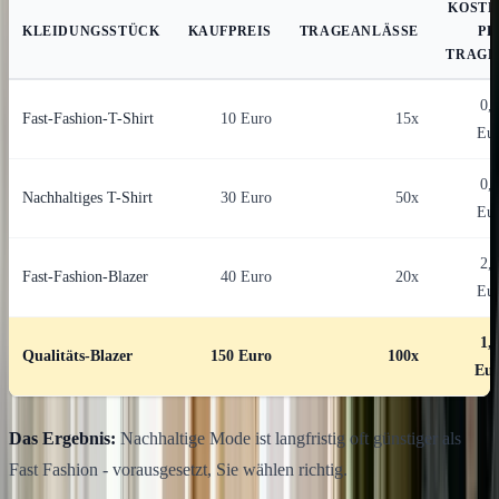
KOSTE
KLEIDUNGSSTÜCK
KAUFPREIS
TRAGEANLÄSSE
PR
TRAGE
0,
Fast-Fashion-T-Shirt
10 Euro
15x
Eu
0,
Nachhaltiges T-Shirt
30 Euro
50x
Eu
2,
Fast-Fashion-Blazer
40 Euro
20x
Eu
1,
Qualitäts-Blazer
150 Euro
100x
Eu
Das Ergebnis:
Nachhaltige Mode ist langfristig oft günstiger als
Fast Fashion - vorausgesetzt, Sie wählen richtig.