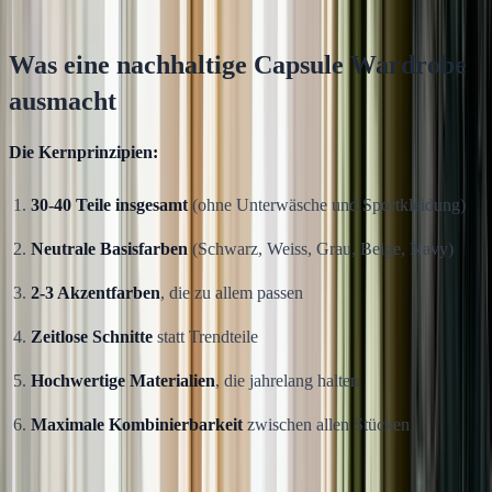
Was eine nachhaltige Capsule Wardrobe
ausmacht
Die Kernprinzipien:
30-40 Teile insgesamt
(ohne Unterwäsche und Sportkleidung)
Neutrale Basisfarben
(Schwarz, Weiss, Grau, Beige, Navy)
2-3 Akzentfarben
, die zu allem passen
Zeitlose Schnitte
statt Trendteile
Hochwertige Materialien
, die jahrelang halten
Maximale Kombinierbarkeit
zwischen allen Stücken