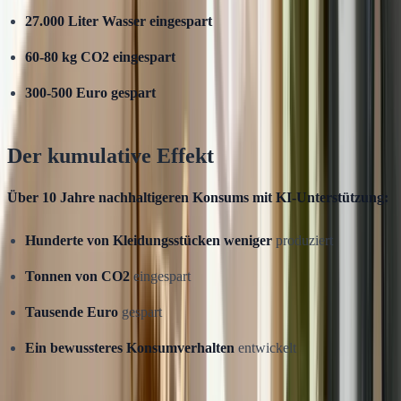
27.000 Liter Wasser eingespart
60-80 kg CO2 eingespart
300-500 Euro gespart
Der kumulative Effekt
Über 10 Jahre nachhaltigeren Konsums mit KI-Unterstützung:
Hunderte von Kleidungsstücken weniger
produziert
Tonnen von CO2
eingespart
Tausende Euro
gespart
Ein bewussteres Konsumverhalten
entwickelt