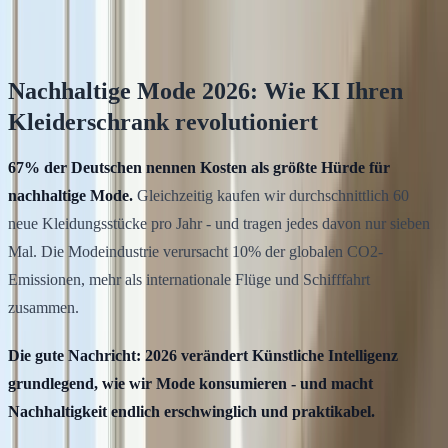
Klodsy Team
12
Min. Lesezeit
Nachhaltige Mode 2026: Wie KI Ihren
Kleiderschrank revolutioniert
67% der Deutschen nennen Kosten als größte Hürde für
nachhaltige Mode.
Gleichzeitig kaufen wir durchschnittlich 60
neue Kleidungsstücke pro Jahr - und tragen jedes davon nur sieben
Mal. Die Modeindustrie verursacht 10% der globalen CO2-
Emissionen, mehr als internationale Flüge und Schifffahrt
zusammen.
Die gute Nachricht: 2026 verändert Künstliche Intelligenz
grundlegend, wie wir Mode konsumieren - und macht
Nachhaltigkeit endlich erschwinglich und praktikabel.