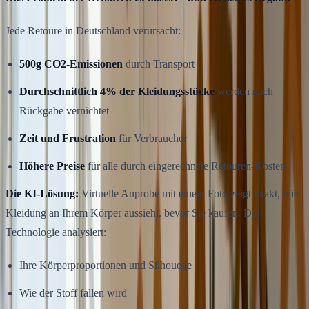
Jede Retoure in Deutschland verursacht:
500g CO2-Emissionen
durch Transport
Durchschnittlich 4% der Kleidungsstücke
werden nach
Rückgabe vernichtet
Zeit und Frustration
für Verbraucher
Höhere Preise
für alle durch eingerechnete Retouren-Kosten
Die KI-Lösung:
Virtuelle Anprobe mit einem Foto zeigt exakt, wie
Kleidung an Ihrem Körper aussieht, bevor Sie kaufen. Die
Technologie analysiert:
Ihre Körperproportionen und Silhouette
Wie der Stoff fallen wird