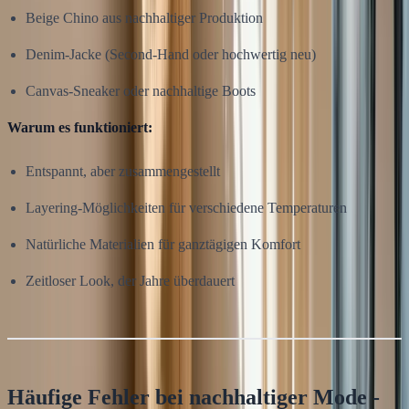
Beige Chino aus nachhaltiger Produktion
Denim-Jacke (Second-Hand oder hochwertig neu)
Canvas-Sneaker oder nachhaltige Boots
Warum es funktioniert:
Entspannt, aber zusammengestellt
Layering-Möglichkeiten für verschiedene Temperaturen
Natürliche Materialien für ganztägigen Komfort
Zeitloser Look, der Jahre überdauert
Häufige Fehler bei nachhaltiger Mode -