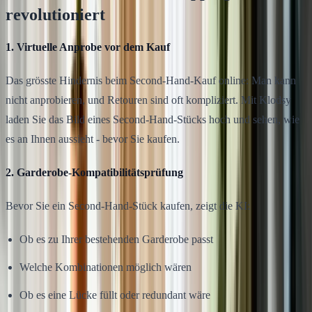
revolutioniert
1. Virtuelle Anprobe vor dem Kauf
Das grösste Hindernis beim Second-Hand-Kauf online: Man kann
nicht anprobieren, und Retouren sind oft kompliziert. Mit Klodsy
laden Sie das Bild eines Second-Hand-Stücks hoch und sehen, wie
es an Ihnen aussieht - bevor Sie kaufen.
2. Garderobe-Kompatibilitätsprüfung
Bevor Sie ein Second-Hand-Stück kaufen, zeigt die KI:
Ob es zu Ihrer bestehenden Garderobe passt
Welche Kombinationen möglich wären
Ob es eine Lücke füllt oder redundant wäre