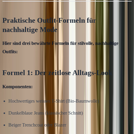
Praktische Outfit-Formeln für
nachhaltige Mode
Hier sind drei bewährte Formeln für stilvolle, nachhaltige
Outfits:
Formel 1: Der zeitlose Alltags-Look
Komponenten:
Hochwertiges weisses T-Shirt (Bio-Baumwolle)
Dunkelblaue Jeans (klassischer Schnitt)
Beiger Trenchcoat oder Blazer