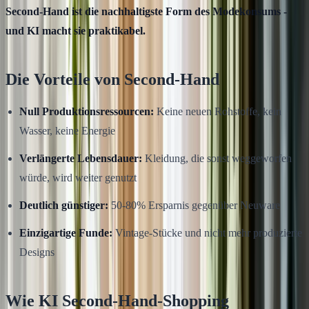
Second-Hand ist die nachhaltigste Form des Modekonsums -
und KI macht sie praktikabel.
Die Vorteile von Second-Hand
Null Produktionsressourcen:
Keine neuen Rohstoffe, kein
Wasser, keine Energie
Verlängerte Lebensdauer:
Kleidung, die sonst weggeworfen
würde, wird weiter genutzt
Deutlich günstiger:
50-80% Ersparnis gegenüber Neuware
Einzigartige Funde:
Vintage-Stücke und nicht mehr produzierte
Designs
Wie KI Second-Hand-Shopping