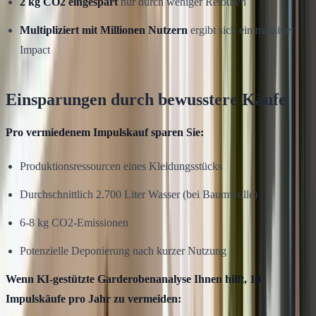
2 kg CO2 eingespart
nur durch weniger Retouren
Multipliziert mit Millionen Nutzern
ergibt sich ein massiver
Impact
Einsparungen durch bewusstere Käufe
Pro vermiedenem Impulskauf sparen Sie:
Produktionsressourcen eines Kleidungsstücks
Durchschnittlich 2.700 Liter Wasser (bei Baumwolle)
6-8 kg CO2-Emissionen
Potenzielle Deponierung nach kurzer Nutzung
Wenn KI-gestützte Garderobenanalyse Ihnen hilft, 10
Impulskäufe pro Jahr zu vermeiden: