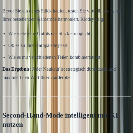
Bevor Sie ein neues Stück kaufen, testen Sie virtuell, wie es mit
Ihrer bestehenden Garderobe harmoniert. Klodsy zeigt:
Wie viele neue Outfits das Stück ermöglicht
Ob es zu Ihrer Farbpalette passt
Wie es mit verschiedenen Teilen kombinierbar ist
Das Ergebnis:
Jeder Neukauf ist strategisch durchdacht und
maximiert den Wert Ihrer Garderobe.
Second-Hand-Mode intelligent mit KI
nutzen