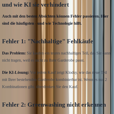
und wie KI sie verhindert
Auch mit den besten Absichten können Fehler passieren. Hier
sind die häufigsten - und wie Technologie hilft.
Fehler 1: "Nachhaltige" Fehlkäufe
Das Problem:
Sie kaufen ein teures nachhaltiges Teil, das Sie dann
nicht tragen, weil es nicht zu Ihrer Garderobe passt.
Die KI-Lösung:
Vor jedem Kauf zeigt Klodsy, wie das neue Teil
mit Ihrer bestehenden Garderobe kombinierbar ist. Wenn es nur 2
Kombinationen gibt, überdenken Sie den Kauf.
Fehler 2: Greenwashing nicht erkennen