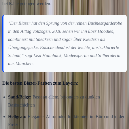
bei Kälte getragen werden.
"Der Blazer hat den Sprung von der reinen Businessgarderobe
in den Alltag vollzogen. 2026 sehen wir ihn über Hoodies,
kombiniert mit Sneakern und sogar über Kleidern als
Übergangsjacke. Entscheidend ist der leichte, unstrukturierte
Schnitt," sagt Lisa Hahnbück, Modeexpertin und Stilberaterin
aus München.
Die besten Blazer-Farben zum Layern:
Sand/Beige:
Passt zu allem, besonders zu dunklen
Basisschichten
Hellgrau:
Eleganter Allrounder, funktioniert im Büro und in der
Freizeit