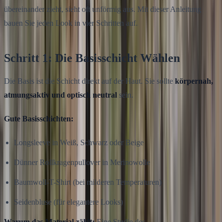
übereinander zieht, sieht oft unförmig aus. Mit dieser Anleitung
bauen Sie jeden Look in vier Schritten auf.
Schritt 1: Die Basisschicht Wählen
Die Basis ist die Schicht direkt auf der Haut. Sie sollte
körpernah,
atmungsaktiv und optisch neutral
sein.
Gute Basisschichten:
Longsleeve in Weiß, Schwarz oder Beige
Dünner Rollkragenpullover in Merinowolle
Baumwoll-T-Shirt (bei milderen Temperaturen)
Seidenbluse (für elegantere Looks)
Warum das Material zählt:
Eine Studie des