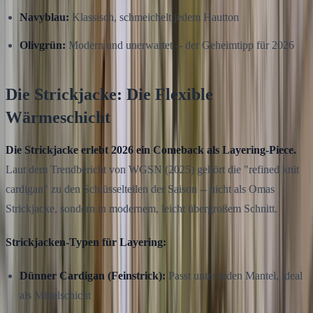
Navyblau:
Klassisch, schmeichelt jedem Hautton
Olivgrün:
Modern und unerwartet -- der Geheimtipp für 2026
Die Strickjacke: Die Flexible
Wärmeschicht
Die Strickjacke erlebt 2026 ein Comeback als Layering-Piece.
Laut dem Trendbericht von WGSN (2025) gehört die "refined knit
cardigan" zu den Schlüsselteilen der Saison -- nicht als Omas
Strickjacke, sondern in modernem, leicht übergroßem Schnitt.
Strickjacken-Typen für Layering:
Dünner Cardigan (Feinstrick):
Passt unter jeden Mantel, ideal
als Mittelschicht