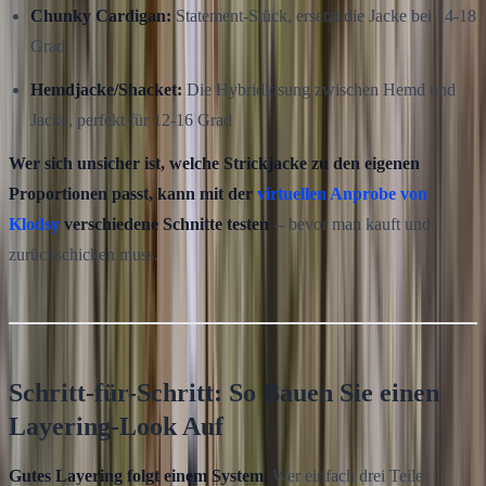
Chunky Cardigan:
Statement-Stück, ersetzt die Jacke bei 14-18
Grad
Hemdjacke/Shacket:
Die Hybridlösung zwischen Hemd und
Jacke, perfekt für 12-16 Grad
Wer sich unsicher ist, welche Strickjacke zu den eigenen
Proportionen passt, kann mit der
virtuellen Anprobe von
Klodsy
verschiedene Schnitte testen
-- bevor man kauft und
zurückschicken muss.
Schritt-für-Schritt: So Bauen Sie einen
Layering-Look Auf
Gutes Layering folgt einem System.
Wer einfach drei Teile