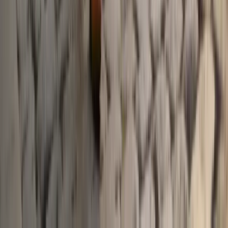
Herbst Outfits 2026: Looks für jeden Tag und jedes Wetter
Herbst Outfits 2026: die Farben der Saison, das Zwiebelprinzip
ohne dicke Silhouette, Übergangsjacken im Vergleich und fertige
Looks für Büro und Alltag.
Was anziehen bei 22 Grad? Outfit-Formeln im Alltag
Was anziehen bei 22 Grad? Angenehmes Übergangswetter braucht
eine abnehmbare Schicht. Outfit-Formeln für Alltag und Büro mit
der Leicht-Lage-Luft-Formel.
Was anziehen bei 23 Grad: Outfit für den Tag
Was anziehen bei 23 Grad? Ein Outfit, das von morgens bis abends
funktioniert: leichter Stoff, eine Schicht als Reserve und Schuhe, die
den Tag tragen.
Häufig gestellte Fragen
Alles, was Sie über dieses Thema wissen müssen