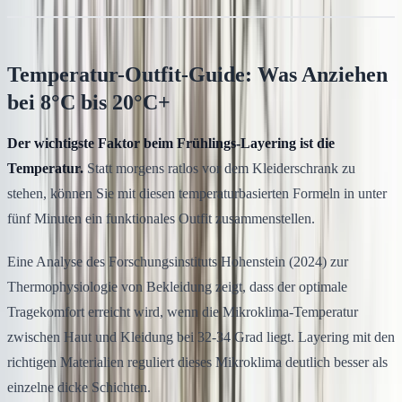
Temperatur-Outfit-Guide: Was Anziehen
bei 8°C bis 20°C+
Der wichtigste Faktor beim Frühlings-Layering ist die
Temperatur.
Statt morgens ratlos vor dem Kleiderschrank zu
stehen, können Sie mit diesen temperaturbasierten Formeln in unter
fünf Minuten ein funktionales Outfit zusammenstellen.
Eine Analyse des Forschungsinstituts Hohenstein (2024) zur
Thermophysiologie von Bekleidung zeigt, dass der optimale
Tragekomfort erreicht wird, wenn die Mikroklima-Temperatur
zwischen Haut und Kleidung bei 32-34 Grad liegt. Layering mit den
richtigen Materialien reguliert dieses Mikroklima deutlich besser als
einzelne dicke Schichten.