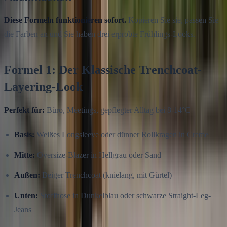
Diese Formeln funktionieren sofort.
Kopieren Sie sie, passen Sie
die Farben an und Sie haben drei erprobte Frühlings-Looks.
Formel 1: Der Klassische Trenchcoat-
Layering-Look
Perfekt für:
Büro, Meetings, gepflegter Alltag bei 8-14°C
Basis:
Weißes Longsleeve oder dünner Rollkragen in Creme
Mitte:
Oversize-Blazer in Hellgrau oder Sand
Außen:
Beiger Trenchcoat (knielang, mit Gürtel)
Unten:
Stoffhose in Dunkelblau oder schwarze Straight-Leg-
Jeans