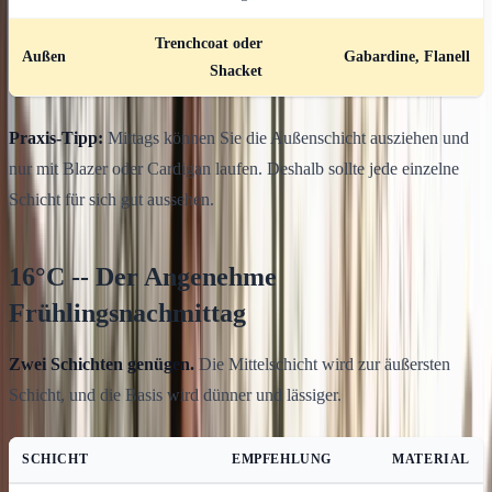
Trenchcoat oder
Außen
Gabardine, Flanell
Shacket
Praxis-Tipp:
Mittags können Sie die Außenschicht ausziehen und
nur mit Blazer oder Cardigan laufen. Deshalb sollte jede einzelne
Schicht für sich gut aussehen.
16°C -- Der Angenehme
Frühlingsnachmittag
Zwei Schichten genügen.
Die Mittelschicht wird zur äußersten
Schicht, und die Basis wird dünner und lässiger.
SCHICHT
EMPFEHLUNG
MATERIAL