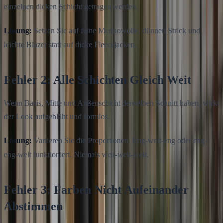
einzelnen dicken Schicht getragen werden.
Lösung:
Setzen Sie auf feine Merinowolle, dünnen Strick und
leichte Blazer statt auf dicke Fleecejacken.
Fehler 2: Alle Schichten Gleich Weit
Wenn Basis, Mitte und Außenschicht denselben Schnitt haben, wirkt
der Look aufgebläht und formlos.
Lösung:
Variieren Sie die Proportionen. Eng-weit-eng oder eng-
eng-weit funktioniert. Niemals weit-weit-weit.
Fehler 3: Farben Nicht Aufeinander
Abstimmen