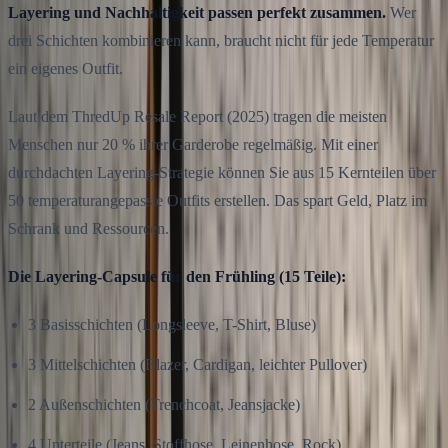
Layering und Nachhaltigkeit passen perfekt zusammen.
Wer
drei Schichten kombinieren kann, braucht nicht für jede Temperatur
ein eigenes Outfit.
Laut dem ThredUp Resale Report (2025) tragen die meisten
Menschen nur 20 % ihrer Garderobe regelmäßig. Mit einer
durchdachten Layering-Strategie können Sie aus 15 Kernteilen über
50 temperaturangepasste Outfits erstellen. Das spart Geld, Platz im
Schrank und Ressourcen.
Die Layering-Capsule für den Frühling (15 Teile):
3 Basisschichten (Longsleeve, T-Shirt, Bluse)
3 Mittelschichten (Blazer, Cardigan, leichter Pullover)
2 Außenschichten (Trenchcoat, Jeansjacke)
4 Unterteile (Jeans, Stoffhose, Leinenhose, Rock)