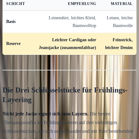
SCHICHT
EMPFEHLUNG
MATERIAL
Leinenshirt, leichtes Kleid,
Leinen, leichte
Basis
Baumwolltop
Baumwolle
Leichter Cardigan oder
Feinstrick,
Reserve
Jeansjacke (zusammenfaltbar)
leichter Denim
Die Drei Schlüsselstücke für Frühlings-
Layering
Nicht jede Jacke eignet sich zum Layern.
Die besten
Übergangsoutfits im Frühling basieren auf drei vielseitigen
Schlüsselstücken, die sich untereinander und mit Ihrer bestehenden