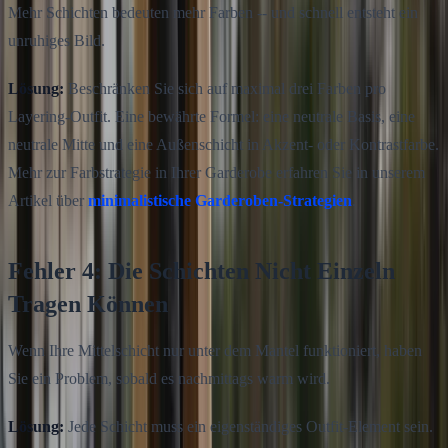
Mehr Schichten bedeuten mehr Farben -- und schnell entsteht ein
unruhiges Bild.
Lösung:
Beschränken Sie sich auf maximal drei Farben pro
Layering-Outfit. Eine bewährte Formel: eine neutrale Basis, eine
neutrale Mitte und eine Außenschicht in Akzent- oder Kontrastfarbe.
Mehr zur Farbstrategie in Ihrer Garderobe erfahren Sie in unserem
Artikel über
minimalistische Garderoben-Strategien
.
Fehler 4: Die Schichten Nicht Einzeln
Tragen Können
Wenn Ihre Mittelschicht nur unter dem Mantel funktioniert, haben
Sie ein Problem, sobald es nachmittags warm wird.
Lösung:
Jede Schicht muss ein eigenständiges Outfit-Element sein.