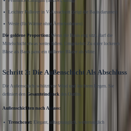
Feinstrick-Cardigan (flexibel, lässig)
Leichter Pullover in V-Ausschnitt (zeigt die Basis darunter)
Weste (für Wärme ohne Ärmelvolumen)
Die goldene Proportion:
Wenn die Basis eng sitzt, darf die
Mittelschicht etwas weiter fallen. Umgekehrt: Zu einer lockeren
Bluse als Basis passt ein taillierter Blazer als Mitte.
Schritt 3: Die Außenschicht Als Abschluss
Die Außenschicht schützt vor Wind und leichtem Regen. Sie
definiert den
Gesamteindruck
des Outfits.
Außenschichten nach Anlass:
Trenchcoat:
Elegant, alltagstauglich, wettertauglich