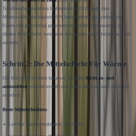
Textilforschungsinstituts Hohenstein (2024) belegt, dass
Merinowolle Feuchtigkeit 30 % besser ableitet als synthetische
Fasern und gleichzeitig geruchsneutral bleibt. Das macht sie zur
idealen Basisschicht, wenn man den ganzen Tag Schichten an- und
auszieht.
Schritt 2: Die Mittelschicht Für Wärme
Die Mittelschicht liefert Isolation. Sie sollte
leicht an- und
auszuziehen
sein und sowohl unter einer Jacke als auch allein gut
aussehen.
Beste Mittelschichten:
Leichter Blazer (strukturiert, gibt Form)