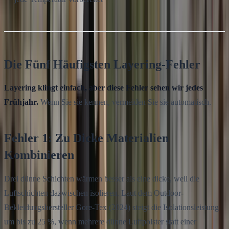
Die Fünf Häufigsten Layering-Fehler
Layering klingt einfach, aber diese Fehler sehen wir jedes
Frühjahr.
Wenn Sie sie kennen, vermeiden Sie sie automatisch.
Fehler 1: Zu Dicke Materialien
Kombinieren
Drei dünne Schichten wärmen besser als eine dicke, weil die
Luftschichten dazwischen isolieren. Laut dem Outdoor-
Bekleidungshersteller Gore-Tex (2024) steigt die Isolationsleistung
um bis zu 25 %, wenn mehrere dünne Luftpolster statt einer