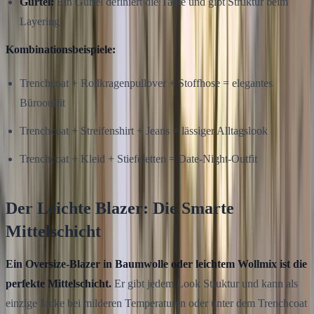
Gürtel:
Ein Gürtel definiert die Taille und gibt Struktur beim
Layering
Kombinationsbeispiele:
Trenchcoat + Rollkragenpullover + Stoffhose = elegantes
Bürooutfit
Trenchcoat + Streifenshirt + Jeans = lässiger Alltagslook
Trenchcoat + Kleid + Stiefeletten = Date-Night-Outfit
Der Leichte Blazer: Die Smarte
Mittelschicht
Ein Oversize-Blazer in Baumwolle oder leichtem Wollmix ist die
perfekte Mittelschicht.
Er gibt jedem Look Struktur und kann als
einzige Jacke bei milderen Temperaturen oder unter dem Trenchcoat