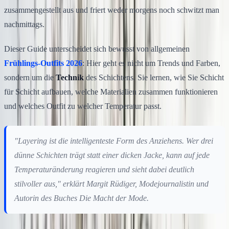
zusammengestellt aus und friert weder morgens noch schwitzt man
nachmittags.
Dieser Guide unterscheidet sich bewusst von allgemeinen
Frühlings-Outfits 2026
: Hier geht es nicht um Trends und Farben,
sondern um die
Technik
des Schichtens. Sie lernen, wie Sie Schicht
für Schicht aufbauen, welche Materialien zusammen funktionieren
und welches Outfit zu welcher Temperatur passt.
"Layering ist die intelligenteste Form des Anziehens. Wer drei
dünne Schichten trägt statt einer dicken Jacke, kann auf jede
Temperaturänderung reagieren und sieht dabei deutlich
stilvoller aus," erklärt Margit Rüdiger, Modejournalistin und
Autorin des Buches
Die Macht der Mode
.