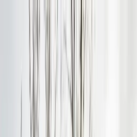
klodsy
Funktionen
Jetzt testen
Startseite
Blog
Frühling Outfit-Ideen: Layering-Guide 2026
frühling-layering
outfit-ideen
übergangsjacken
schichtenlook
frühling-
2026
Frühling Outfit-Ideen: Layering-Guide
2026
February 24, 2026