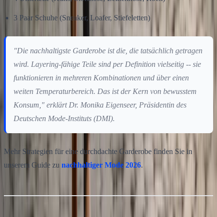
3 Paar Schuhe (Sneaker, Loafer, Stiefeletten)
"Die nachhaltigste Garderobe ist die, die tatsächlich getragen
wird. Layering-fähige Teile sind per Definition vielseitig -- sie
funktionieren in mehreren Kombinationen und über einen
weiten Temperaturbereich. Das ist der Kern von bewusstem
Konsum," erklärt Dr. Monika Eigenseer, Präsidentin des
Deutschen Mode-Instituts (DMI).
Mehr Strategien für eine durchdachte Garderobe finden Sie in
unserem Guide zu
nachhaltiger Mode 2026
.