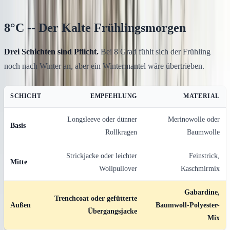
8°C -- Der Kalte Frühlingsmorgen
Drei Schichten sind Pflicht.
Bei 8 Grad fühlt sich der Frühling
noch nach Winter an, aber ein Wintermantel wäre übertrieben.
SCHICHT
EMPFEHLUNG
MATERIAL
Longsleeve oder dünner
Merinowolle oder
Basis
Rollkragen
Baumwolle
Strickjacke oder leichter
Feinstrick,
Mitte
Wollpullover
Kaschmirmix
Gabardine,
Trenchcoat oder gefütterte
Außen
Baumwoll-Polyester-
Übergangsjacke
Mix