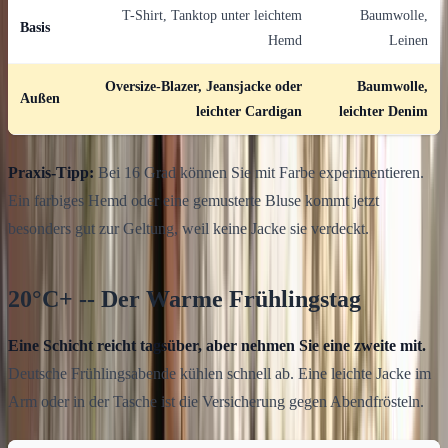
T-Shirt, Tanktop unter leichtem
Baumwolle,
Basis
Hemd
Leinen
Oversize-Blazer, Jeansjacke oder
Baumwolle,
Außen
leichter Cardigan
leichter Denim
Praxis-Tipp:
Bei 16 Grad können Sie mit Farbe experimentieren.
Ein farbiges Hemd oder eine gemusterte Bluse kommt jetzt
besonders gut zur Geltung, weil keine Jacke sie verdeckt.
20°C+ -- Der Warme Frühlingstag
Eine Schicht reicht tagsüber, aber nehmen Sie eine zweite mit.
Deutsche Frühlingsabende kühlen schnell ab. Eine leichte Jacke im
Arm oder in der Tasche ist die Versicherung gegen Abendfrösteln.