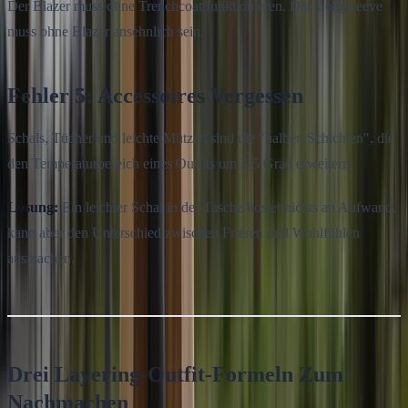
Der Blazer muss ohne Trenchcoat funktionieren. Das Longsleeve
muss ohne Blazer ansehnlich sein.
Fehler 5: Accessoires Vergessen
Schals, Tücher und leichte Mützen sind die "halben Schichten", die
den Temperaturbereich eines Outfits um 3-5 Grad erweitern.
Lösung:
Ein leichter Schal in der Tasche kostet nichts an Aufwand,
kann aber den Unterschied zwischen Frieren und Wohlfühlen
ausmachen.
Drei Layering-Outfit-Formeln Zum
Nachmachen