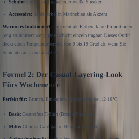
Schuhe:
Loafer in Cognac oder weiße Sneaker
Accessoire:
Seidenschal in Marineblau als Akzent
Warum es funktioniert:
Drei neutrale Farben, klare Proportionen
(eng-strukturiert-weit), jede Schicht einzeln tragbar. Dieses Outfit
deckt einen Temperaturbereich von 8 bis 18 Grad ab, wenn Sie
Schichten aus- und anziehen.
Formel 2: Der Casual-Layering-Look
Fürs Wochenende
Perfekt für:
Brunch, Einkaufen, Spaziergang bei 12-18°C
Basis:
Gestreiftes T-Shirt (Breton-Streifen)
Mitte:
Chunky Cardigan in Beige oder Kamel
Außen (optional):
Leichte Jeansjacke über der Schulter