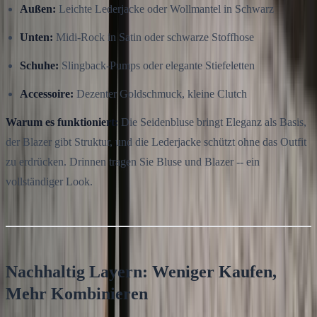
Außen:
Leichte Lederjacke oder Wollmantel in Schwarz
Unten:
Midi-Rock in Satin oder schwarze Stoffhose
Schuhe:
Slingback-Pumps oder elegante Stiefeletten
Accessoire:
Dezenter Goldschmuck, kleine Clutch
Warum es funktioniert:
Die Seidenbluse bringt Eleganz als Basis,
der Blazer gibt Struktur, und die Lederjacke schützt ohne das Outfit
zu erdrücken. Drinnen tragen Sie Bluse und Blazer -- ein
vollständiger Look.
Nachhaltig Layern: Weniger Kaufen,
Mehr Kombinieren