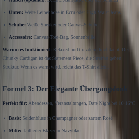
Unten:
Weite Leinenhose in Ecru oder High-Waist-Jeans
Schuhe:
Weiße Sneaker oder Canvas-Schuhe
Accessoire:
Canvas-Tote-Bag, Sonnenbrille
Warum es funktioniert:
Relaxed und trotzdem durchdacht. Der
Chunky Cardigan ist das Statement-Piece, die Streifen geben
Struktur. Wenn es warm wird, reicht das T-Shirt allein.
Formel 3: Der Elegante Übergangslook
Perfekt für:
Abendessen, Veranstaltungen, Date Night bei 10-16°C
Basis:
Seidenbluse in Champagner oder zartem Rosé
Mitte:
Taillierter Blazer in Navyblau