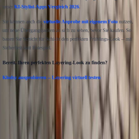
unser
KI-Stylist-Apps Vergleich 2026
.
Sie können auch die
virtuelle Anprobe mit eigenem Foto
nutzen,
um neue Übergangsjacken an sich zu sehen, bevor Sie kaufen. So
bauen Sie Schicht für Schicht den perfekten Frühlings-Look -- mit
Sicherheit statt Ratespiel.
Bereit, Ihren perfekten Layering-Look zu finden?
Klodsy ausprobieren -- Layering virtuell testen
Diesen Artikel teilen
Twitter
Facebook
Verwandte Artikel