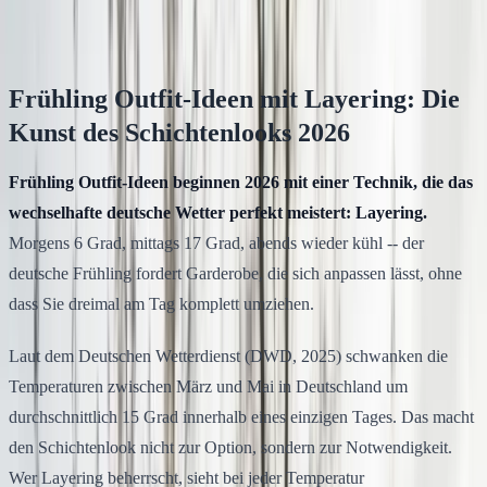
Klodsy Team
11
Min. Lesezeit
Frühling Outfit-Ideen mit Layering: Die
Kunst des Schichtenlooks 2026
Frühling Outfit-Ideen beginnen 2026 mit einer Technik, die das
wechselhafte deutsche Wetter perfekt meistert: Layering.
Morgens 6 Grad, mittags 17 Grad, abends wieder kühl -- der
deutsche Frühling fordert Garderobe, die sich anpassen lässt, ohne
dass Sie dreimal am Tag komplett umziehen.
Laut dem Deutschen Wetterdienst (DWD, 2025) schwanken die
Temperaturen zwischen März und Mai in Deutschland um
durchschnittlich 15 Grad innerhalb eines einzigen Tages. Das macht
den Schichtenlook nicht zur Option, sondern zur Notwendigkeit.
Wer Layering beherrscht, sieht bei jeder Temperatur