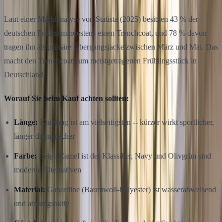
Laut einer Marktanalyse von Statista (2025) besitzen 43 % der
deutschen Frauen mindestens einen Trenchcoat, und 78 % davon
tragen ihn als primäre Übergangsjacke zwischen März und Mai. Das
macht den Trenchcoat zum meistgetragenen Frühlingsstück in
Deutschland.
Worauf Sie beim Kauf achten sollten:
Länge:
Knielang ist am vielseitigsten -- kürzer wirkt sportlicher,
länger dramatischer
Farbe:
Beige/Camel ist der Klassiker, Navy und Olivgrün sind
moderne Alternativen
Material:
Gabardine (Baumwoll-Polyester) ist wasserabweisend
und atmungsaktiv