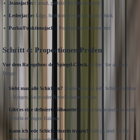
Jeansjacke:
Casual, perfekt fürs Wochenende
Lederjacke:
Edgy, funktioniert von lässig bis schick
Parka/Funktionsjacke:
Praktisch bei Regenwetter
Schritt 4: Proportionen Prüfen
Vor dem Rausgehen: der Spiegel-Check.
Achten Sie auf drei
Dinge:
Sieht man alle Schichten?
Idealerweise ist jede Schicht sichtbar
-- Kragen, Saum oder Ärmel schauen hervor
Gibt es eine definierte Silhouette?
Eine schmale und eine weite
Schicht erzeugen Balance
Kann ich jede Schicht einzeln tragen?
Falls ja, sind Sie für
jede Temperatur vorbereitet