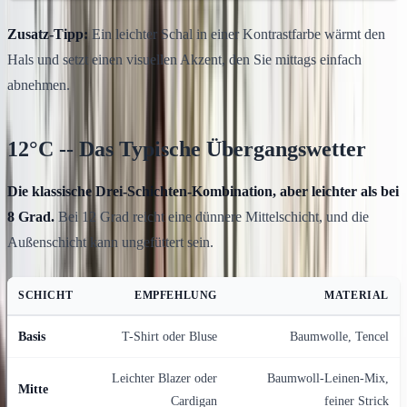
Zusatz-Tipp:
Ein leichter Schal in einer Kontrastfarbe wärmt den
Hals und setzt einen visuellen Akzent, den Sie mittags einfach
abnehmen.
12°C -- Das Typische Übergangswetter
Die klassische Drei-Schichten-Kombination, aber leichter als bei
8 Grad.
Bei 12 Grad reicht eine dünnere Mittelschicht, und die
Außenschicht kann ungefüttert sein.
SCHICHT
EMPFEHLUNG
MATERIAL
Basis
T-Shirt oder Bluse
Baumwolle, Tencel
Leichter Blazer oder
Baumwoll-Leinen-Mix,
Mitte
Cardigan
feiner Strick