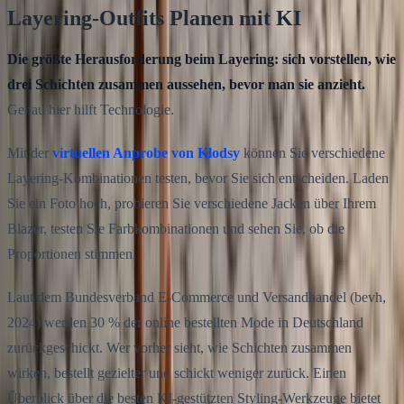
Layering-Outfits Planen mit KI
Die größte Herausforderung beim Layering: sich vorstellen, wie
drei Schichten zusammen aussehen, bevor man sie anzieht.
Genau hier hilft Technologie.
Mit der
virtuellen Anprobe von Klodsy
können Sie verschiedene
Layering-Kombinationen testen, bevor Sie sich entscheiden. Laden
Sie ein Foto hoch, probieren Sie verschiedene Jacken über Ihrem
Blazer, testen Sie Farbkombinationen und sehen Sie, ob die
Proportionen stimmen.
Laut dem Bundesverband E-Commerce und Versandhandel (bevh,
2024) werden 30 % der online bestellten Mode in Deutschland
zurückgeschickt. Wer vorher sieht, wie Schichten zusammen
wirken, bestellt gezielter und schickt weniger zurück. Einen
Überblick über die besten KI-gestützten Styling-Werkzeuge bietet