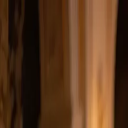
klodsy
Özellikler
Hemen Dene
Ana Sayfa
Blog
Söz Merasiminde Ne Giyilir? 2026 Söz Kombini Rehberi
soz-kombini
soz-merasimi-kiyafet
ozel-gun-kombini
nisan-kiyafeti
kadi
Söz Merasiminde Ne Giyilir? 2026 Söz Ko
February 16, 2026
Klodsy Ekibi
12
dakika okuma