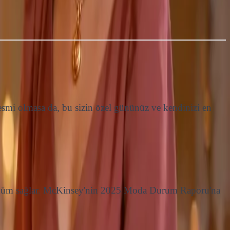
smi olmasa da, bu sizin özel gününüz ve kendinizi en
görünüm sağlar. McKinsey'nin 2025 Moda Durum Raporu'na