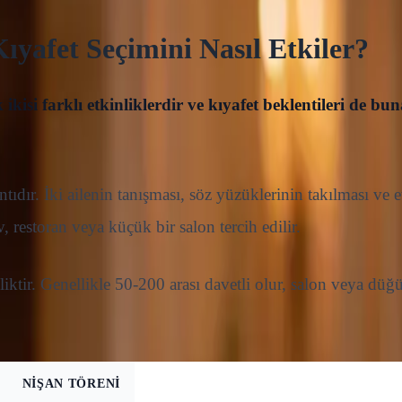
ıyafet Seçimini Nasıl Etkiler?
 ikisi farklı etkinliklerdir ve kıyafet beklentileri de bun
tıdır. İki ailenin tanışması, söz yüzüklerinin takılması ve e
, restoran veya küçük bir salon tercih edilir.
nliktir. Genellikle 50-200 arası davetli olur, salon veya dü
NIŞAN TÖRENI