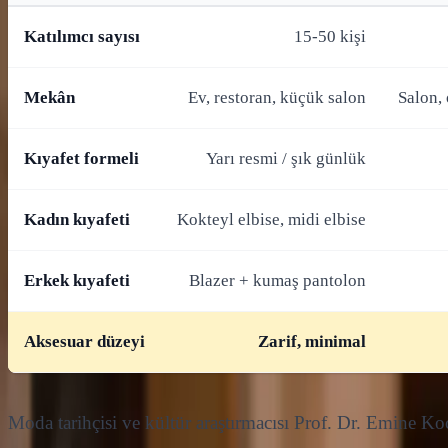
Katılımcı sayısı
15-50 kişi
Mekân
Ev, restoran, küçük salon
Salon,
Kıyafet formeli
Yarı resmi / şık günlük
Kadın kıyafeti
Kokteyl elbise, midi elbise
Erkek kıyafeti
Blazer + kumaş pantolon
Aksesuar düzeyi
Zarif, minimal
Moda tarihçisi ve kültür araştırmacısı Prof. Dr. Emine Koca