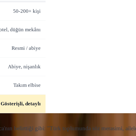
50-200+ kişi
 otel, düğün mekânı
Resmi / abiye
Abiye, nişanlık
Takım elbise
Gösterişli, detaylı
'nın belirttiği gibi: "Türk toplumunda söz merasimi, aileler