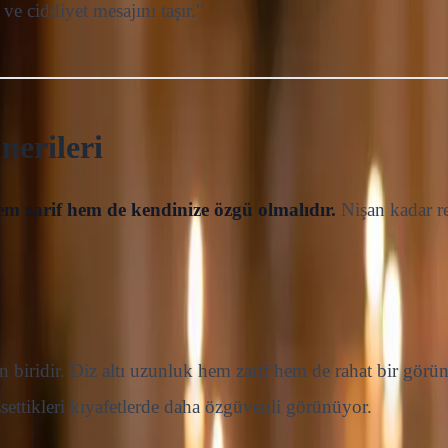
 ve ciddiyet mesajını taşır."
nerileri
m zarif hem de kendinize özgü olmalıdır.
Nişan kadar re
den biridir. Diz altı uzunluk hem zarif hem de rahat bir 
ssettikleri kıyafetlerde daha özgüvenli görünüyor.