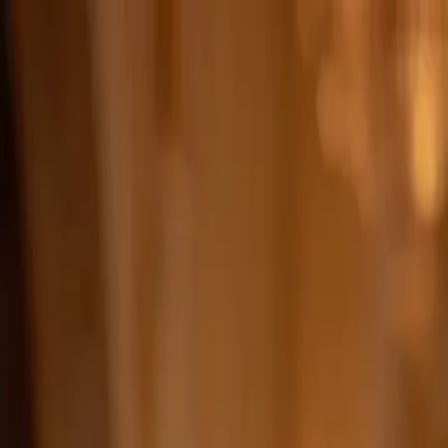
n-kombini
mbini Rehberi