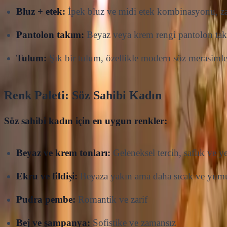
Bluz + etek:
İpek bluz ve midi etek kombinasyonu, zar
Pantolon takım:
Beyaz veya krem rengi pantolon tak
Tulum:
Şık bir tulum, özellikle modern söz merasimlerin
Renk Paleti: Söz Sahibi Kadın
Söz sahibi kadın için en uygun renkler:
Beyaz ve krem tonları:
Geleneksel tercih, saflık ve y
Ekru ve fildişi:
Beyaza yakın ama daha sıcak ve yum
Pudra pembe:
Romantik ve zarif
Bej ve şampanya:
Sofistike ve zamansız