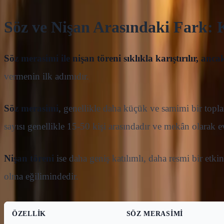
Söz ve Nişan Arasındaki Fark: K
Söz merasimi ile nişan töreni sıklıkla karıştırılır, ancak
vermenin ilk adımıdır.
Söz merasimi
, genellikle daha küçük ve samimi bir toplan
sayısı genellikle 15-50 kişi arasındadır ve mekân olarak ev
Nişan töreni
ise daha geniş katılımlı, daha resmi bir etki
olma eğilimindedir.
ÖZELLIK
SÖZ MERASIMI