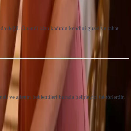
da değil. Önemli olan kadının kendini güzel ve rahat
i ve ailenin beklentileri burada belirleyici faktörlerdir.