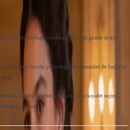
ılır ve iki ailenin bağı resmileşir. Bu özel günde doğru
r.
u evliliklerin büyük çoğunluğu söz merasimi ile başlıyor.
liyor.
önerileri, davetli kombini, mekâna göre kıyafet seçimi,
her bilgiyi sunmak.