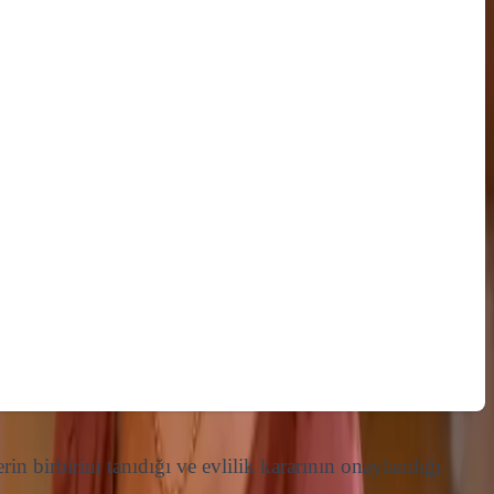
in birbirini tanıdığı ve evlilik kararının onaylandığı