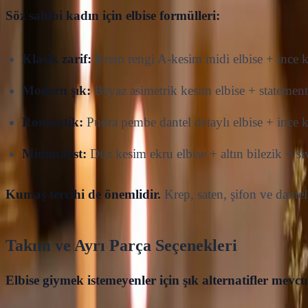
Söz sahibi kadın için elbise formülleri:
Klasik zarif:
Krem rengi A-kesim midi elbise + ince 
Modern şık:
Beyaz asimetrik kesim elbise + statement
Romantik:
Pudra pembe dantel detaylı elbise + ince
Minimalist:
Düz kesim ekru elbise + altın bilezik + siv
Kumaş tercihi de önemlidir.
Krep, saten, şifon ve dante
Takım ve Ayrı Parça Seçenekleri
Elbise giymek istemeyenler için şık alternatifler mevcu