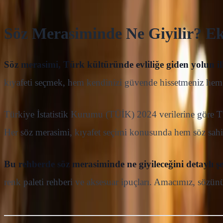
Söz Merasiminde Ne Giyilir? E
Söz merasimi, Türk kültüründe evliliğe giden yolun il
kıyafeti seçmek, hem kendinizi güvende hissetmeniz hem d
Türkiye İstatistik Kurumu (TÜİK) 2024 verilerine göre Tür
Her söz merasimi, kıyafet seçimi konusunda hem söz sahibi
Bu rehberde söz merasiminde ne giyileceğini detaylı şe
renk paleti rehberi ve aksesuar ipuçları. Amacımız, sözün