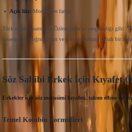
Açık lila:
Modern ve farklı
Türk moda tasarımcısı Özlem Süer'in vurguladığı gibi: "S
hissetmesi. Doğru kesim ve kaliteli kumaş, pahalı bir abiy
Söz Sahibi Erkek İçin Kıyafet Ö
Erkekler için söz merasimi kıyafeti, takım elbise ile 
Temel Kombin Formülleri