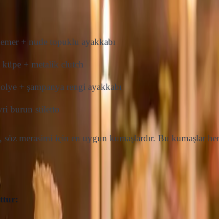
kemer + nude topuklu ayakkabı
 küpe + metalik clutch
 kolye + şampanya rengi ayakkabı
ri burun stiletto
l, söz merasimi için en uygun kumaşlardır. Bu kumaşlar he
ttur: