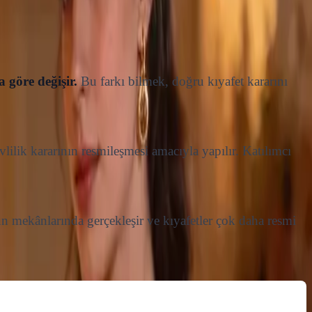
a göre değişir.
Bu farkı bilmek, doğru kıyafet kararını
vlilik kararının resmileşmesi amacıyla yapılır. Katılımcı
ğün mekânlarında gerçekleşir ve kıyafetler çok daha resmi