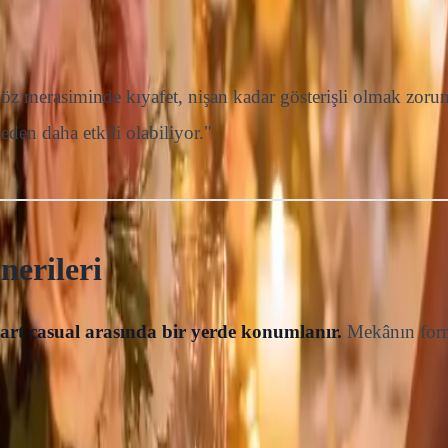
öz merasiminde kıyafet, nişan kadar gösterişli olmak zorun
eden daha etkili olabiliyor."
nerileri
smart casual arasında bir yerde konumlanır.
Mekânın formel