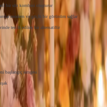
if bir söz kombini oluşturur
ımlar modern ve güçlü bir görünüm sağlar
de tercih edilen bir alternatiftir
eni başlangıç simgesi
uşak