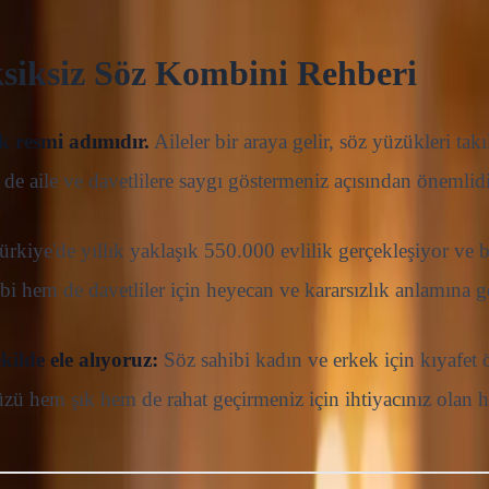
ksiksiz Söz Kombini Rehberi
k resmi adımıdır.
Aileler bir araya gelir, söz yüzükleri tak
e aile ve davetlilere saygı göstermeniz açısından önemlidi
kiye'de yıllık yaklaşık 550.000 evlilik gerçekleşiyor ve b
 hem de davetliler için heyecan ve kararsızlık anlamına ge
kilde ele alıyoruz:
Söz sahibi kadın ve erkek için kıyafet 
üzü hem şık hem de rahat geçirmeniz için ihtiyacınız olan 