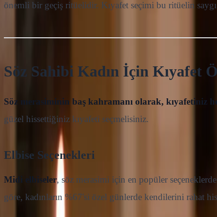
önemli bir geçiş ritüelidir. Kıyafet seçimi bu ritüelin saygı
Söz Sahibi Kadın İçin Kıyafet Ö
Söz merasiminin baş kahramanı olarak, kıyafetiniz he
güzel hissettiğiniz kıyafeti seçmelisiniz.
Elbise Seçenekleri
Midi elbiseler
, söz merasimi için en popüler seçenekler
göre, kadınların %67'si özel günlerde kendilerini rahat hi