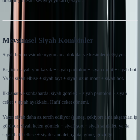
dokunuşla resmi seviyeyi yukarı çekiyor.
Mevsimsel Siyah Kombinler
Siyah her mevsimde uygun ama dokular ve kesimler değişiyor.
Kış için: siyah yün kazak + siyah pantolon + siyah mont + siyah bot.
Ya da siyah elbise + siyah tayt + siyah uzun mont + siyah bot.
İlkbahar ve sonbaharda: siyah gömlek + siyah pantolon + siyah
ceket + siyah ayakkabı. Hafif ceket dönemi.
Yazın siyah daha az tercih ediliyor (güneşi çekiyor) ama akşamları iş
görüyor. Siyah keten gömlek + siyah şort + siyah sandalet, ya da
siyah hafif elbise + siyah sandalet, çanta, güneş gözlüğü.