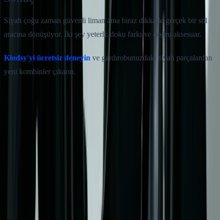
Siyah çoğu zaman güvenli liman ama biraz dikkatle gerçek bir stil
aracına dönüşüyor. İki şey yeterli: doku farkı ve doğru aksesuar.
Klodsy'yi ücretsiz deneyin
ve gardırobunuzdaki siyah parçalardan
yeni kombinler çıkarın.
Bu yazıyı paylaş
Twitter
Facebook
LinkedIn
Sıkça Sorulan Sorular
Bu konu hakkında bilmeniz gereken her şey
Siyah kombin nasıl yapılır?