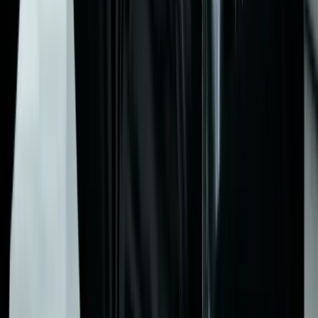
yolculuğuna başla
Gardırop fotoğraflarını yükle ve anında kişiselleştirilmiş kombin
önerileri al