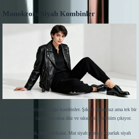
Monokrom Siyah Kombinler
Tüm parçaların siyah olduğu kombinler. Şık ve zamansız ama tek bir
tuzağı var: doku farklılığı yoksa düz ve sıkıcı bir görünüm çıkıyor.
Sırrı şu: aynı renk, farklı dokular. Mat siyah pamuk + parlak siyah