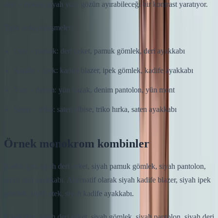
deri + dokulu siyah yün, gözün ayırabileceği bir kontrast yaratıyor.
Tipik doku eşleşmeleri:
Deri + pamuk: deri ceket, pamuk gömlek, deri ayakkabı
Kadife + ipek: kadife blazer, ipek gömlek, kadife ayakkabı
Yün + denim: yün kazak, denim pantolon, yün mont
Saten + triko: saten elbise, triko hırka, saten ayakkabı
Örnek monokrom kombinler
Kadın için: siyah deri ceket, siyah pamuk gömlek, siyah pantolon,
siyah deri ayakkabı. Alternatif olarak siyah kadife blazer, siyah ipek
gömlek, siyah etek, siyah kadife ayakkabı.
Erkek için: siyah deri ceket, siyah gömlek, siyah pantolon, siyah deri