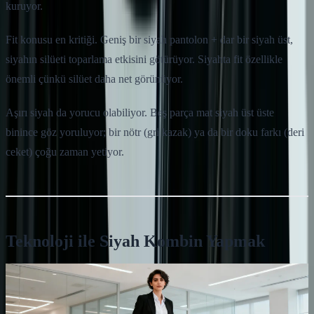
kuruyor.
Fit konusu en kritiği. Geniş bir siyah pantolon + dar bir siyah üst,
siyahın silüeti toparlama etkisini götürüyor. Siyahta fit özellikle
önemli çünkü silüet daha net görünüyor.
Aşırı siyah da yorucu olabiliyor. Beş parça mat siyah üst üste
binince göz yoruluyor; bir nötr (gri kazak) ya da bir doku farkı (deri
ceket) çoğu zaman yetiyor.
Teknoloji ile Siyah Kombin Yapmak