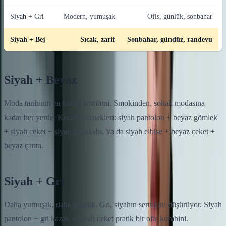
Siyah + Gri
Modern, yumuşak
Ofis, günlük, sonbahar
Siyah + Bej
Sıcak, zarif
Sonbahar, gündüz, randevu
Siyah + Beyaz
Moda tarihinin en klasik kombini. Smokinden, sokak modasına
kadar her yerde. Kombin örnekleri: siyah pantolon + beyaz gömlek
+ siyah ceket + siyah ayakkabı. Ya da siyah elbise + beyaz ceket +
beyaz çanta.
Siyah + Gri
Daha yumuşak, daha günlük. Gri, siyahın sertliğini düşürüyor. Siyah
pantolon + gri kazak + siyah ceket pratik bir ofis kombini.