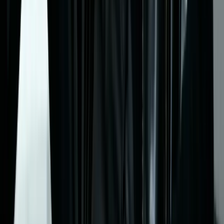
AI Destekli Moda
AI moda asistanı
ile stil