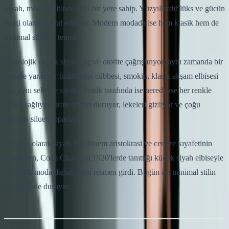
Siyah, moda tarihinde özel bir yere sahip. Yüzyıllardır lüks ve gücün
rengi olarak kabul ediliyor. Modern modada ise hem klasik hem de
minimal stillerin temeli.
Psikolojik olarak siyah güç ve otorite çağrıştırıyor; aynı zamanda bir
mesafe yaratıyor (mahkeme cübbesi, smokin, klasik akşam elbisesi
hep aynı sebeple siyah). Pratik tarafında ise neredeyse her renkle
uyum sağlıyor, profesyonel duruyor, lekeleri gizliyor ve çoğu
insanda silueti toparlıyor.
Tarihsel olarak siyah, bir dönem aristokrasi ve cenaze kıyafetinin
rengiyken, Coco Chanel'in 1920'lerde tanıttığı küçük siyah elbiseyle
gündelik moda dağarcığına resmen girdi. Bugün ise minimal stilin
merkezinde duruyor.