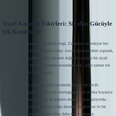
Klodsy Ekibi
8
dakika okuma
Siyah Kombin Fikirleri: Siyahın Gücüyle
Şık Kombinler
Siyah, moda dünyasının en güçlü rengi. Zamansız, neredeyse her
durumda uygun, üstelik bakımı kolay. Ancak siyah kombin yapmak,
sadece siyah parçaları üst üste giymek değil. İyi yapılan bir siyah
kombin ile vasat bir siyah kombin arasındaki fark, çoğu zaman tek
bir doku ya da tek bir aksesuar.
Türkiye'de siyah, özellikle şehir hayatında baskın bir tercih.
İstanbul'da bir akşam Karaköy'de oturduğumda, on dakika boyunca
masamın yanından geçen on iki kişiden dokuzu siyah giyiyordu.
Pratik bir tercih: lekeyi gizliyor, çoğu durumda iş görüyor ve bir
tişört bile siyaha boyandığında biraz daha resmi duruyor.