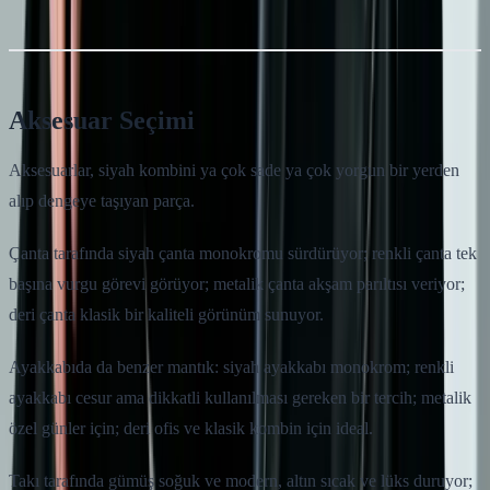
Aksesuar Seçimi
Aksesuarlar, siyah kombini ya çok sade ya çok yorgun bir yerden
alıp dengeye taşıyan parça.
Çanta tarafında siyah çanta monokromu sürdürüyor; renkli çanta tek
başına vurgu görevi görüyor; metalik çanta akşam parıltısı veriyor;
deri çanta klasik bir kaliteli görünüm sunuyor.
Ayakkabıda da benzer mantık: siyah ayakkabı monokrom; renkli
ayakkabı cesur ama dikkatli kullanılması gereken bir tercih; metalik
özel günler için; deri ofis ve klasik kombin için ideal.
Takı tarafında gümüş soğuk ve modern, altın sıcak ve lüks duruyor;