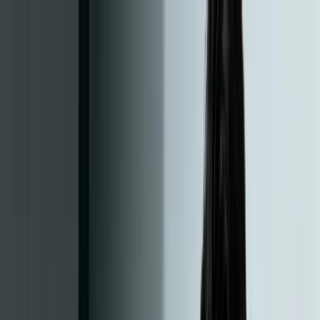
klodsy
Özellikler
Hemen Dene
Ana Sayfa
Blog
Siyah Kombinler: Şık ve Zamansız Siyah Kombin Fikirleri
siyah-kombin
siyah-kombinler
siyah-outfit
siyah-stil
siyah-kombin-
fikirleri
Siyah Kombinler: Şık ve Zamansız Siyah
Kombin Fikirleri
November 30, 2025