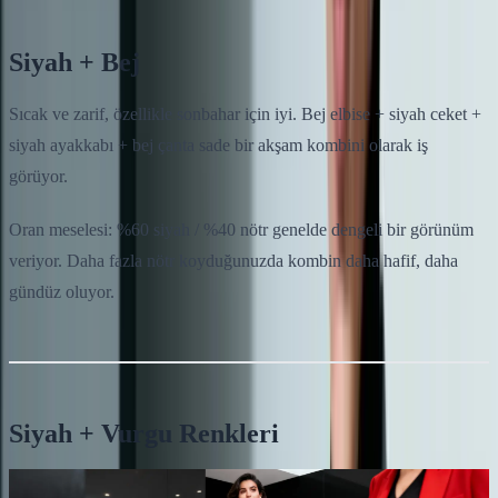
Siyah + Bej
Sıcak ve zarif, özellikle sonbahar için iyi. Bej elbise + siyah ceket +
siyah ayakkabı + bej çanta sade bir akşam kombini olarak iş
görüyor.
Oran meselesi: %60 siyah / %40 nötr genelde dengeli bir görünüm
veriyor. Daha fazla nötr koyduğunuzda kombin daha hafif, daha
gündüz oluyor.
Siyah + Vurgu Renkleri