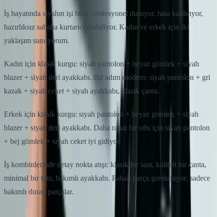
İş hayatında siyahın işi belli: profesyonel duruyor, hata kaldırıyor,
hazırlıksız sabaha kurtarıcı olabiliyor. Kadın ve erkek için iki
yaklaşım sunuyorum.
Kadın için klasik kurgu: siyah pantolon + beyaz gömlek + siyah
blazer + siyah deri ayakkabı. Bir adım modern: siyah pantolon + gri
kazak + siyah ceket + siyah ayakkabı, klasik çanta.
Erkek için klasik kurgu: siyah pantolon + beyaz gömlek + siyah
blazer + siyah deri ayakkabı. Daha rahat bir ofis için siyah pantolon
+ bej gömlek + siyah ceket iyi gidiyor.
İş kombinlerinde detay nokta atışı: klasik bir saat, kaliteli bir çanta,
minimal bir takı, bakımlı ayakkabı. Pahalı parça gerekmiyor; sadece
bakımlı duran parçalar.