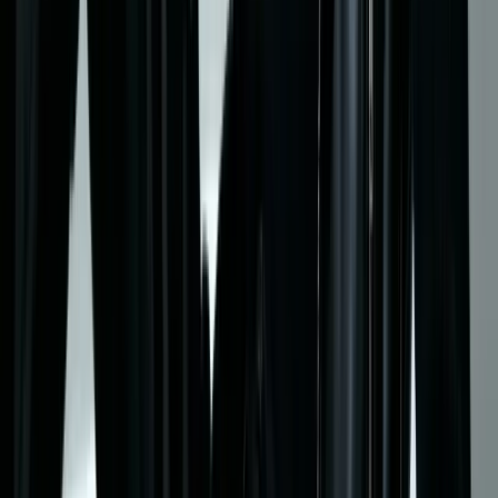
Siyah kombin yapmak için siyah parçaları farklı dokular ve
kesimlerle birleştirin. Monokrom siyah kombinler şık ve zamansız
duruyor. Siyahı nötr renklerle (beyaz, gri, bej) veya vurgu
renkleriyle (kırmızı, mavi, yeşil) birleştirebiliyorsunuz.
Siyah kombin hangi durumlar için uygundur?
Siyah kombinleri nasıl canlandırabilirim?
AI teknolojisi siyah kombinlerde nasıl yardımcı oluyor?
Önceki Yazı
Erkek Kombin Rehberi: Her Durum İçin Mükemmel Kombin