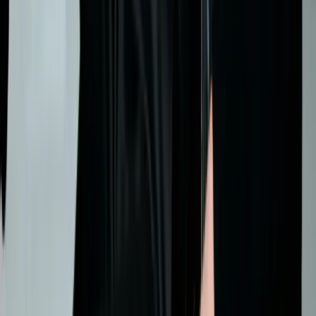
Ücretsiz Başla
© Klodsy inc
2026
AI Kombin Yapma ve Kıyafet Deneme Uygulaması
Blog
Hakkında
Destek
Gizlilik Politikası
Kullanım Koşulları