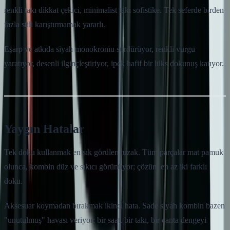
renkli takı dikkat çekici, minimalist takı sofistike. Tek seferde birden
fazla stili karıştırmamak yararlı.
Eşarp ve atkıda siyah monokromu sürdürüyor, renkli vurgu
yaratıyor, desenli ilginçleştiriyor, ipek hafif bir lüks dokunuş katıyor.
Yaygın Hatalar
Tek doku kullanmak en sık görülen tuzak. Tüm parçalar mat pamuk
olunca, kombin düz ve sıkıcı görünüyor; çözüm en az iki farklı
doku.
Aksesuar koymadan bırakmak ikinci hata. Sade siyah kombin bazen
"unutulmuş" havası veriyor; bir saat, bir takı, bir çanta dengeyi