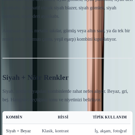
ayakkabı. Alternatif olarak siyah blazer, siyah gömlek, siyah
pantolon, siyah deri ayakkabı.
Aksesuar olarak metalik takılar, gümüş veya altın saat, ya da tek bir
renkli detay (kırmızı çanta, yeşil eşarp) kombini kıpırdatıyor.
Siyah + Nötr Renkler
Siyah, nötrlerle yapılan kombinlerde rahat nefes alıyor. Beyaz, gri,
bej. Hangisini seçtiğiniz tonu ve niyetinizi belirliyor.
KOMBIN
HISSI
TIPIK KULLANIM
Siyah + Beyaz
Klasik, kontrast
İş, akşam, fotoğraf