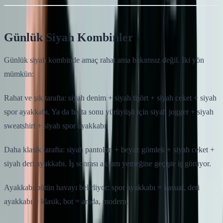
Günlük Siyah Kombinler
Günlük siyah kombinde amaç rahat ama bakımsız değil. İki yön
mümkün:
Rahat ve şık tarafta: siyah denim + siyah tişört + siyah ceket + siyah
spor ayakkabı. Ya da hafta sonu yürüyüşü için siyah jogger + siyah
sweatshirt + siyah spor ayakkabı.
Daha klasik tarafta: siyah pantolon + beyaz gömlek + siyah ceket +
siyah deri ayakkabı. İş sonrası akşam yemeğine geçişte iş görüyor.
Ayakkabı bütün havayı belirliyor: spor ayakkabı = kasual, deri
ayakkabı = klasik, bot = arada, modern.