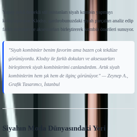
Yapay zekâ destekli stil asistanları siyah kombin yapmayı
kolaylaştırıyor. Klodsy, gardırobunuzdaki siyah parçaları analiz edip
farklı dokuları ve aksesuarları birleştirerek kombin önerileri sunuyor.
"Siyah kombinler benim favorim ama bazen çok tekdüze
görünüyordu. Klodsy ile farklı dokuları ve aksesuarları
birleştirerek siyah kombinlerimi canlandırdım. Artık siyah
kombinlerim hem şık hem de ilginç görünüyor." — Zeynep A.,
Grafik Tasarımcı, İstanbul
Siyahın Moda Dünyasındaki Yeri