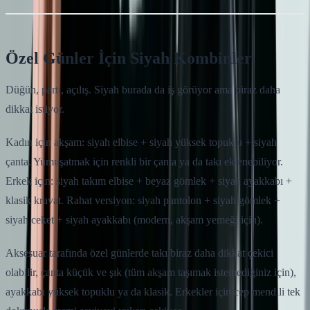
Özel Günler İçin Siyah Kombinler
Düğün, parti, açılış. Siyah burada da iş görüyor ama biraz daha
dikkat istiyor.
Kadın için akşam: siyah elbise + siyah yüksek topuklu + siyah
çanta. Yumuşatmak için renkli bir çanta ya da takı eklenebiliyor.
Erkek için: siyah takım elbise + beyaz gömlek + siyah ayakkabı +
klasik kravat. Rahat versiyon: siyah pantolon + siyah gömlek +
siyah ceket + siyah ayakkabı (modern, akşam yemeği için).
Aksesuar tarafında özel günlerde takı biraz daha dikkat çekici
olabilir, çanta küçük ve şık (tüm akşam taşımak istemediğiniz için),
ayakkabı yüksek topuklu ya da klasik. Erkekler için cep mendili tek