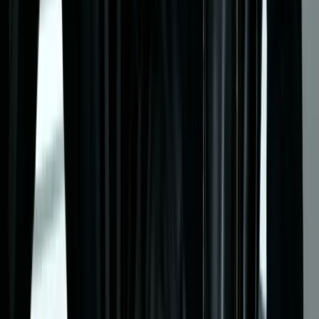
Sonraki Yazı
Tesettür Kombin Önerileri 2026: Modern Modest Fashion
Rehberi
Bu Sayfada
Siyah Kombin Fikirleri: Siyahın Gücüyle Şık Kombinler
Siyahın Moda Dünyasındaki Yeri
Monokrom Siyah Kombinler
Siyah + Nötr Renkler
Siyah + Vurgu Renkleri
İş Hayatı İçin Siyah Kombinler
Günlük Siyah Kombinler
Özel Günler İçin Siyah Kombinler
Mevsimsel Siyah Kombinler
Aksesuar Seçimi
Yaygın Hatalar
Teknoloji ile Siyah Kombin Yapmak
Sonuç