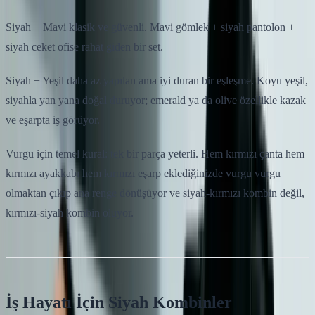
Siyah + Mavi klasik ve güvenli. Mavi gömlek + siyah pantolon +
siyah ceket ofise rahat giden bir set.
Siyah + Yeşil daha az yapılan ama iyi duran bir eşleşme. Koyu yeşil,
siyahla yan yana doğal duruyor; emerald ya da olive özellikle kazak
ve eşarpta iş görüyor.
Vurgu için temel kural: tek bir parça yeterli. Hem kırmızı çanta hem
kırmızı ayakkabı hem kırmızı eşarp eklediğinizde vurgu vurgu
olmaktan çıkıp ana renge dönüşüyor ve siyah-kırmızı kombin değil,
kırmızı-siyah kombin oluyor.
İş Hayatı İçin Siyah Kombinler