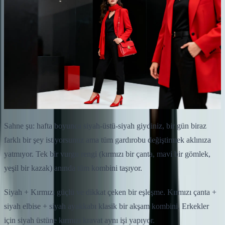
Sahne şu: hafta boyunca siyah-üstü-siyah giydiniz, bir gün biraz
farklı bir şey istiyorsunuz ama tüm gardırobu değiştirmek aklınıza
yatmıyor. Tek bir vurgu rengi (kırmızı bir çanta, mavi bir gömlek,
yeşil bir kazak) anında tüm kombini taşıyor.
Siyah + Kırmızı güçlü ve dikkat çeken bir eşleşme. Kırmızı çanta +
siyah elbise + siyah ayakkabı klasik bir akşam kombini. Erkekler
için siyah üstüne kırmızı kravat aynı işi yapıyor.