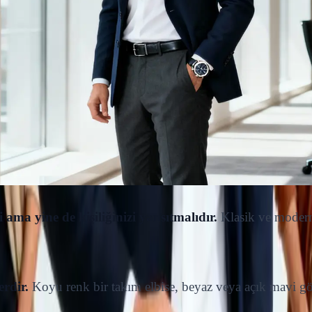
ama yine de kişiliğinizi yansıtmalıdır.
Klasik ve modern 
erdir.
Koyu renk bir takım elbise, beyaz veya açık mavi gö