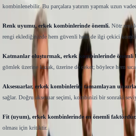
kombinlenebilir. Bu parçalara yatırım yapmak uzun vaded
Renk uyumu, erkek kombinlerinde önemli.
Nötr renkle
rengi eklediğinizde hem güvenli hem de ilgi çekici kombin
Katmanlar oluşturmak, erkek kombinlerinde önemli bi
gömlek üzerine kazak, üzerine de ceket; böylece hem sıcak
Aksesuarlar, erkek kombinlerini tamamlayan unsurla
sağlar. Doğru aksesuar seçimi, kombinizi bir sonraki seviy
Fit (uyum), erkek kombinlerinde en önemli faktördür
olması için kritiktir.