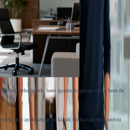
stilleri birleştirerek, hem işyerinde güven veren hem de
mlek, deri ayakkabılar ve klasik bir kravat; bu kombin