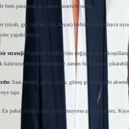
e hem para hem de zaman tasarrufu sağlar.
r (siyah, gri, lacivert, bej, beyaz) birbirleriyle kolayca uy
ler yapabilirsiniz.
r strateji.
Özellikle Türkiye'nin değişken hava koşulları
 kalırsınız hem de istediğiniz zaman bir katmanı çıkarabili
rdır.
Saat, kemer, çorap, çanta, güneş gözlüğü gibi aksesua
eye taşır.
.
En pahalı kıyafet bile, iyi uymuyorsa şık görünmez. Kıya