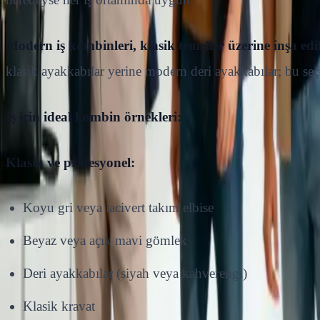
Modern iş kombinleri, klasik temeller üzerine inşa edil
klasik ayakkabılar yerine modern deri ayakkabılar; bu se
İş için ideal kombin örnekleri:
Klasik ve profesyonel:
Koyu gri veya lacivert takım elbise
Beyaz veya açık mavi gömlek
Deri ayakkabılar (siyah veya kahverengi)
Klasik kravat