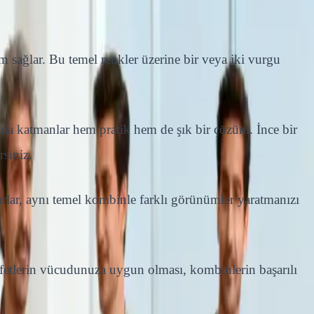
um sağlar. Bu temel renkler üzerine bir veya iki vurgu
nda katmanlar hem pratik hem de şık bir çözüm. İnce bir
rsiniz.
rlar, aynı temel kombinle farklı görünümler yaratmanızı
fetlerin vücudunuza uygun olması, kombinlerin başarılı