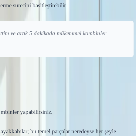
me sürecini basitleştirebilir.
ettim ve artık 5 dakikada mükemmel kombinler
binler yapabilirsiniz.
i ayakkabılar; bu temel parçalar neredeyse her şeyle