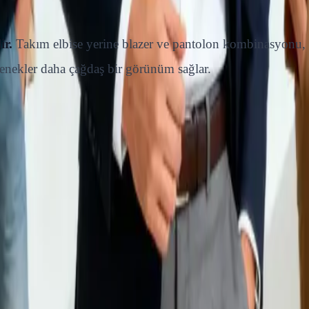
ir.
Takım elbise yerine blazer ve pantolon kombinasyonu, 
çenekler daha çağdaş bir görünüm sağlar.