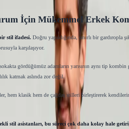
urum İçin Mükemmel Erkek Kom
 stil ifadesi.
Doğru yapıldığında, sınırlı bir gardıropla ş
usuyla karşılaşıyor.
sokakta gördüğümüz adamların yarısının aynı tip kombin gi
lılık katmak aslında zor değil.
r, hem klasik hem de çağdaş stilleri birleştirerek kendile
li stil asistanları, bu süreci çok daha kolay hale getiri