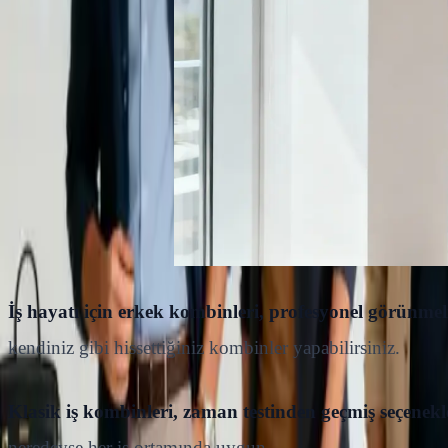
İş hayatı için erkek kombinleri, profesyonel görünmeli 
kendiniz gibi hissettiğiniz kombinler yapabilirsiniz.
Klasik iş kombinleri, zaman testinden geçmiş seçenekl
neredeyse her iş ortamında uygun.