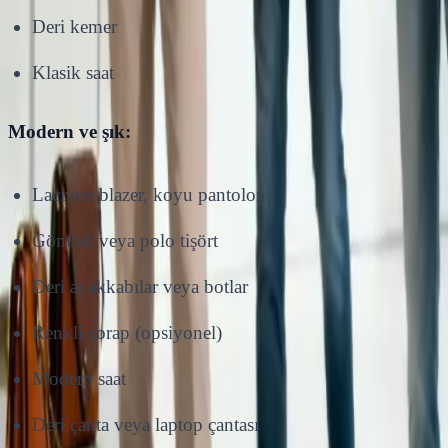
Deri kemer
Klasik saat
Modern ve şık:
Lacivert blazer, koyu pantolon
Gömlek veya polo tişört
Deri ayakkabılar veya botlar
Renkli çorap (opsiyonel)
Modern saat
Deri çanta veya laptop çantası