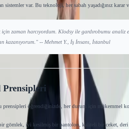
sistemler var. Bu teknoloji, her sabah yaşadığınız karar ver
 için zaman harcıyordum. Klodsy ile gardırobumu analiz 
kazanıyorum." -- Mehmet Y., İş İnsanı, İstanbul
Prensipleri
 prensipleri öğrendiğinizde, her durum için mükemmel kom
ir gömlek, iyi kesilmiş bir pantolon, kaliteli bir ceket, der