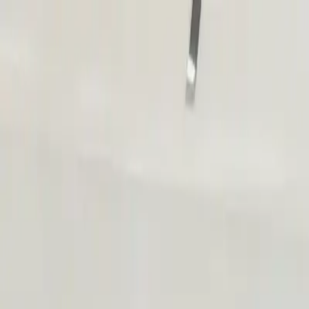
klodsy
Özellikler
Hemen Dene
Ana Sayfa
Blog
Erkek Kombin Rehberi: Her Durum İçin Mükemmel Kombin
erkek-kombin
erkek-stil
erkek-modasi
erkek-kombinleri
erkek-outfit
Erkek Kombin Rehberi: Her Durum İçi
November 30, 2025
Klodsy Ekibi
12
dakika okuma