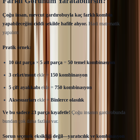
Farklı Görünüm Yaratabilirsin?
Çoğu insan, mevcut gardırobuyla kaç farklı kombin
yapabileceğini ciddi şekilde hafife alıyor.
Hadi matematik
yapalım:
Pratik örnek:
10 üst parça
×
5 alt parça
=
50 temel kombinasyon
3 ceket/mont
ekle =
150 kombinasyon
5 çift ayakkabı
ekle =
750 kombinasyon
Aksesuarları
ekle =
Binlerce olasılık
Ve bu sadece 23 parça kıyafetle!
Çoğu insanın gardırobunda
bundan çok daha fazlası var.
Sorun seçenek eksikliği değil—yaratıcılık ve kombinasyon