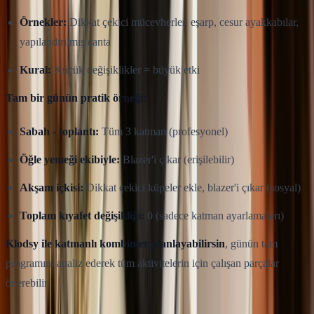
Örnekler:
Dikkat çekici mücevherler, eşarp, cesur ayakkabılar,
yapılandırılmış çanta
Kural:
Küçük değişiklikler = büyük etki
Tam bir günün pratik örneği:
Sabah - toplantı:
Tüm 3 katman (profesyonel)
Öğle yemeği ekibiyle:
Blazer'i çıkar (erişilebilir)
Akşam içkisi:
Dikkat çekici küpeler ekle, blazer'i çıkar (sosyal)
Toplam kıyafet değişikliği:
0 (sadece katman ayarlamaları)
Klodsy ile katmanlı kombinler planlayabilirsin
, günün tam
programını analiz ederek tüm aktivitelerin için çalışan parçalar
önerebilir.