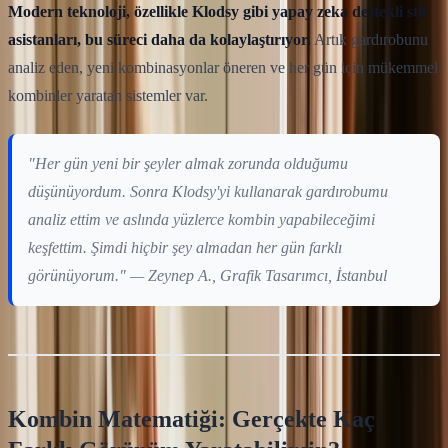
Modern teknoloji, özellikle Klodsy gibi yapay zeka destekli stil
asistanları, bu süreci daha da kolaylaştırıyor.
Artık gardırobunu
analiz eden, yeni kombinasyonlar öneren ve her gün için mükemmel
kombinler yaratan sistemler var.
"Her gün yeni bir şeyler almak zorunda olduğumu
düşünüyordum. Sonra Klodsy'yi kullanarak gardırobumu
analiz ettim ve aslında yüzlerce kombin yapabileceğimi
keşfettim. Şimdi hiçbir şey almadan her gün farklı
görünüyorum." — Zeynep A., Grafik Tasarımcı, İstanbul
Kombin Matematiği: Gerçekte Kaç