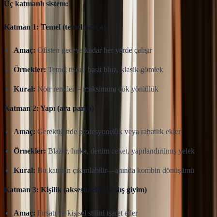
Üç katmanlı sistem:
Katman 1: Temel (temel parça)
Amaç:
Ofisten geceye kadar her yerde çalışır
Örnekler:
Temel tişört, basit bluz, klasik gömlek
Kural:
Nötr renkler = maksimum çok yönlülük
Katman 2: Yapı (ara parça)
Amaç:
Gerektiğinde profesyonellik veya rahatlık ekler
Örnekler:
Blazer, hırka, denim ceket, yapılandırılmış yelek
Kural:
Bu katman çıkarılabilir—anında kombin dönüşümü
Katman 3: Kişilik (aksesuarlar ve dış giyim)
Amaç:
Fırsatı ve kişisel stilini işaret eder