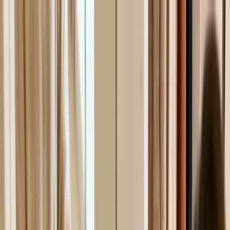
klodsy
Özellikler
Hemen Dene
Ana Sayfa
Blog
Dolabındaki Parçalarla Her Gün Yeni Kombin Nasıl?
kombin-fikirleri
gardırop-optimizasyonu
günlük-stil
sürdürülebilir-
moda
Dolabındaki Parçalarla Her Gün Yeni
Kombin Nasıl?
November 24, 2025