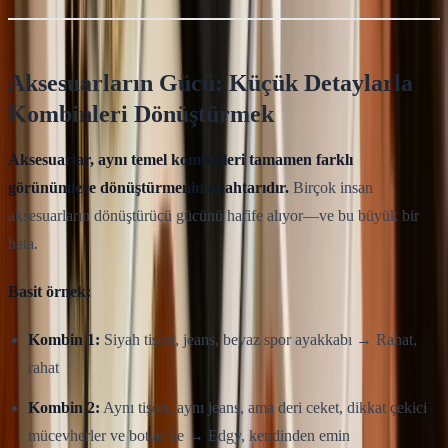
Aksesuarların Gücü: Küçük Detaylarla
Kombinleri Dönüştürmek
Aksesuarlar, aynı temel kombinleri tamamen farklı
görünümlere dönüştürmenin anahtarıdır.
Birçok insan
aksesuarların dönüştürücü gücünü hafife alıyor—ve bu büyük bir
hata.
Basit örnek:
Kombin 1:
Siyah tişört, jeans, beyaz spor ayakkabı → Rahat,
rahat
Kombin 2:
Aynı tişört, aynı jeans, ama deri ceket, dikkat çekici
mücevherler ve botlar ile → Edgy, kendinden emin