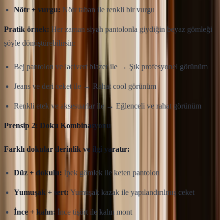
Nötr + vurgu:
Nötr taban ile renkli bir vurgu
Pratik örnek:
Her zaman siyah pantolonla giydiğin beyaz gömleği
şöyle dönüştürebilirsin:
Bej pantolon ve lacivert blazer ile → Şık profesyonel görünüm
Jeans ve deri ceket ile → Rahat cool görünüm
Renkli etek ve aksesuarlar ile → Eğlenceli ve rahat görünüm
Prensip 2: Doku Kombinasyonu
Farklı dokular derinlik ve ilgi yaratır:
Düz + dokulu:
İpek gömlek ile keten pantolon
Yumuşak + sert:
Yumuşak kazak ile yapılandırılmış ceket
İnce + kalın:
İnce tişört ile kalın mont