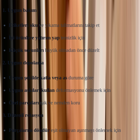
1. Uygun bakım
Etiketleri oku
ve yıkama talimatlarını takip et
İyi ürünlere yatırım yap
temizlik için
Küçük sorunları
büyük olmadan önce düzelt
2. Uygun depolama
Uygun şekilde katla veya as
duruma göre
Uygun askıları kullan
deformasyonu önlemek için
Özel parçaları
ışık ve nemden koru
3. Düzenli rotasyon
Parçalarını döndür
eşit olmayan aşınmayı önlemek için