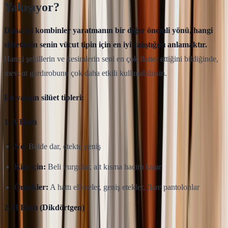
Yakışıyor?
Daha iyi kombinler yaratmanın bir diğer önemli yönü, hangi
silüetlerin senin vücut tipin için en iyi çalıştığını anlamaktır.
Hangi şekillerin ve kesimlerin seni en çok flatter ettiğini bildiğinde,
mevcut gardırobunu çok daha etkili kullanabilirsin.
En yaygın silüet tipleri:
1. A Hattı
Ne:
Belde dar, etekte geniş
Kim için:
Beli vurgular, alt kısma hacim katar
Örnekler:
A hattı elbiseler, geniş etekler, flare pantolonlar
2. H Hattı (Dikdörtgen)