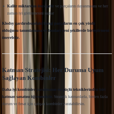
Kalite miktardan önce gelir
ve parçaların dayanmasını ve her
zaman iyi görünmesini sağlar
Klodsy gardırobundaki hangi parçaların en çok yönlü
olduğunu tanımlamana ve bunları yeni şekillerde birleştirmeni
önerebilir.
Katman Stratejisi: Her Duruma Uyum
Sağlayan Kombinler
Daha iyi kombinler yaratmanın en güçlü tekniklerinden biri
katman sanatını öğrenmektir.
Stratejik katmanlarla, birden fazla
durum ve fırsat için çalışan kombinler yaratabilirsin.