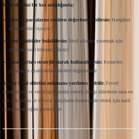
İdeal silüetini bir kez anladığında:
Mevcut parçalarını yeniden değerlendirebilirsin:
Hangileri
ideal silüetine uyuyor?
Yeni kombinler bulabilirsin:
İdeal silüetini yaratmak için
parçaları nasıl birleştirebilirsin?
Aksesuarları stratejik olarak kullanabilirsin:
Kemerler,
çantalar ve ayakkabılar silüetleri değiştirebilir
Klodsy ideal silüetini anlamana yardımcı olabilir.
Favori
kombinlerini ve vücut tipini analiz ederek, hangi silüetlerin sana en
çok yakıştığını ve mevcut parçalarını bunları elde etmek için nasıl
birleştirebileceğini gösterebilir.