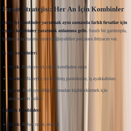
Fırsat Stratejisi: Her An İçin Kombinler
Daha iyi kombinler yaratmak aynı zamanda farklı fırsatlar için
uygun kombinler yaratmak anlamına gelir.
Sınırlı bir gardıropla,
birden fazla duruma uyum sağlayabilen parçalara ihtiyacın var.
İş için kombinler:
Odak:
Profesyonel, cilalı, kendinden emin
Strateji:
Blazerler, iyi kesilmiş pantolonlar, iş ayakkabıları
İpucu:
Profesyonelliği bozmadan kişilik eklemek için
aksesuarları kullan
Günlük kombinler:
Odak:
Rahat, rahat, otantik