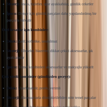
Strateji:
Jeans, tişörtler, spor ayakkabılar, günlük ceketler
İpucu:
Denge için günlük parçaları daha yapılandırılmış bir
parçayla birleştir
Özel fırsatlar için kombinler:
Odak:
Zarif, sofistike, unutulmaz
Strateji:
Elbiseler, blazerler, dikkat çekici aksesuarlar, şık
ayakkabılar
İpucu:
Temel kombinleri aksesuarlar ve makyajla yükselt
Çok yönlü kombinler (gündüzden geceye):
Odak:
Uyarlanabilir, pratik, verimli
Strateji:
Aksesuarlarla dönüştürülebilen nötr temel parçalar