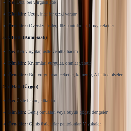
Ne:
Düz, bel vurgusu yok
Kim için:
Uzun, ince bir çizgi yaratır
Örnekler:
Oversize üstler, düz pantolonlar, boxy ceketler
3. X Hattı (Kum Saati)
Ne:
Beli vurgular, üstte ve altta hacim
Kim için:
Kıvrımları vurgular, oranlar yaratır
Örnekler:
Beli vurgulayan ceketler, kemerler, A hattı elbiseler
4. V Hattı (Üçgen)
Ne:
Üstte hacim, altta dar
Kim için:
Geniş omuzları veya büyük göğsü dengeler
Örnekler:
Geniş üstler, dar pantolonlar, V yakalar