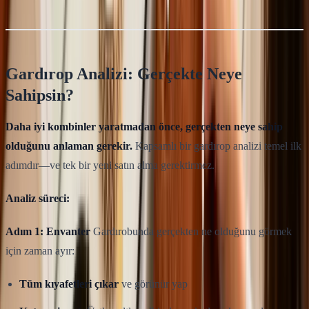
Gardırop Analizi: Gerçekte Neye
Sahipsin?
Daha iyi kombinler yaratmadan önce, gerçekten neye sahip
olduğunu anlaman gerekir.
Kapsamlı bir gardırop analizi temel ilk
adımdır—ve tek bir yeni satın alma gerektirmez.
Analiz süreci:
Adım 1: Envanter
Gardırobunda gerçekten ne olduğunu görmek
için zaman ayır:
Tüm kıyafetleri çıkar
ve görünür yap