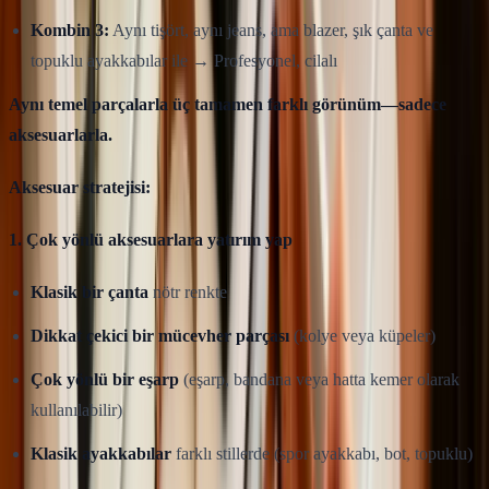
Kombin 3:
Aynı tişört, aynı jeans, ama blazer, şık çanta ve
topuklu ayakkabılar ile → Profesyonel, cilalı
Aynı temel parçalarla üç tamamen farklı görünüm—sadece
aksesuarlarla.
Aksesuar stratejisi:
1. Çok yönlü aksesuarlara yatırım yap
Klasik bir çanta
nötr renkte
Dikkat çekici bir mücevher parçası
(kolye veya küpeler)
Çok yönlü bir eşarp
(eşarp, bandana veya hatta kemer olarak
kullanılabilir)
Klasik ayakkabılar
farklı stillerde (spor ayakkabı, bot, topuklu)