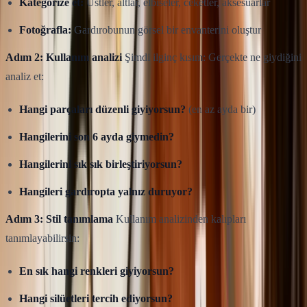
Kategorize et:
Üstler, altlar, elbiseler, ceketler, aksesuarlar
Fotoğrafla:
Gardırobunun görsel bir envanterini oluştur
Adım 2: Kullanım analizi
Şimdi ilginç kısım: Gerçekte ne giydiğini
analiz et:
Hangi parçaları düzenli giyiyorsun?
(en az ayda bir)
Hangilerini son 6 ayda giymedin?
Hangilerini sık sık birleştiriyorsun?
Hangileri gardıropta yalnız duruyor?
Adım 3: Stil tanımlama
Kullanım analizinden kalıpları
tanımlayabilirsin:
En sık hangi renkleri giyiyorsun?
Hangi silüetleri tercih ediyorsun?