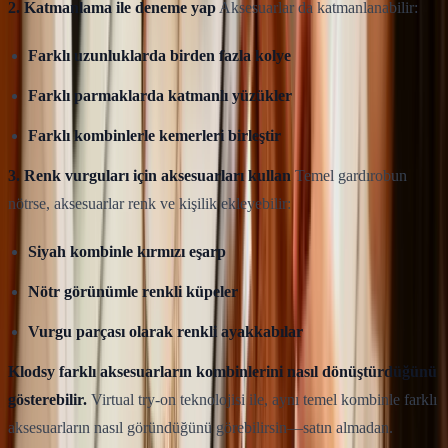
2. Katmanlama ile deneme yap
Aksesuarlar da katmanlanabilir:
Farklı uzunluklarda birden fazla kolye
Farklı parmaklarda katmanlı yüzükler
Farklı kombinlerle kemerleri birleştir
3. Renk vurguları için aksesuarları kullan
Temel gardırobun
nötrse, aksesuarlar renk ve kişilik ekleyebilir:
Siyah kombinle kırmızı eşarp
Nötr görünümle renkli küpeler
Vurgu parçası olarak renkli ayakkabılar
Klodsy farklı aksesuarların kombinlerini nasıl dönüştürdüğünü
gösterebilir.
Virtual try-on teknolojisi ile, aynı temel kombinle farklı
aksesuarların nasıl göründüğünü görebilirsin—satın almadan.