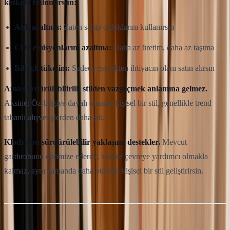
katkıda bulunursun:
Atık azaltma:
Zaten sahip olduklarını kullanırsın
CO2 emisyonlarını azaltma:
Daha az üretim, daha az taşıma
Bilinçli tüketim:
Sadece gerçekten ihtiyacın olanı satın alırsın
Ama sürdürülebilirlik stilden vazgeçmek anlamına gelmez.
Aksine: Öz-bilgiye dayalı otantik, kişisel bir stil, genellikle trend
tabanlı alışverişlerden daha şık.
Klodsy bu sürdürülebilir yaklaşımı destekler.
Mevcut
gardırobunu optimize ederek, sadece çevreye yardımcı olmakla
kalmaz, aynı zamanda daha otantik, kişisel bir stil geliştirirsin.