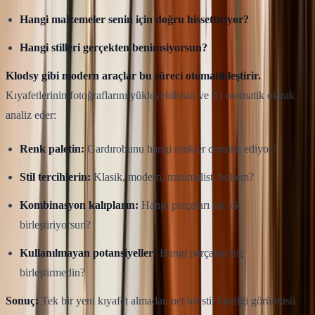
Hangi malzemeler senin için doğru hissettiriyor?
Hangi stilleri gerçekten benimsiyorsun?
Klodsy gibi modern araçlar bu süreci otomatikleştirir.
Kıyafetlerinin fotoğraflarını yükleyebilirsin ve AI otomatik olarak
analiz eder:
Renk paletin:
Gardırobunu hangi renkler domine ediyor?
Stil tercihlerin:
Klasik, modern, minimalist, bohem?
Kombinasyon kalıpların:
Hangi parçaları sık sık
birleştiriyorsun?
Kullanılmayan potansiyeller:
Hangi parçaları hiç
birleştirmedin?
Sonuç:
Tek bir yeni kıyafet almadan net bir stil kimliği görüntüsü