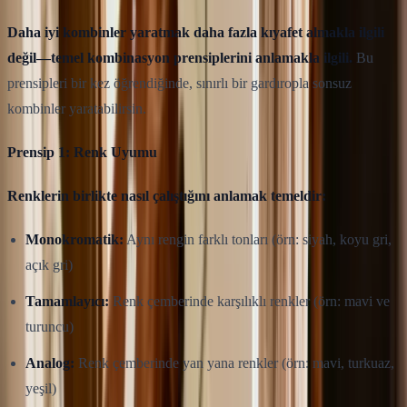
Daha iyi kombinler yaratmak daha fazla kıyafet almakla ilgili
değil—temel kombinasyon prensiplerini anlamakla ilgili.
Bu
prensipleri bir kez öğrendiğinde, sınırlı bir gardıropla sonsuz
kombinler yaratabilirsin.
Prensip 1: Renk Uyumu
Renklerin birlikte nasıl çalıştığını anlamak temeldir:
Monokromatik:
Aynı rengin farklı tonları (örn: siyah, koyu gri,
açık gri)
Tamamlayıcı:
Renk çemberinde karşılıklı renkler (örn: mavi ve
turuncu)
Analog:
Renk çemberinde yan yana renkler (örn: mavi, turkuaz,
yeşil)