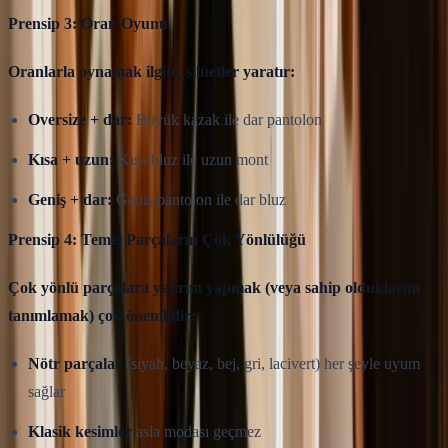
Prensip 3: Oran Oyunu
Oranlarla oynamak ilginç silüetler yaratır:
Oversize + dar:
Büyük kazak ile dar pantolon
Kısa + uzun:
Kısa bluz ile uzun mont
Geniş + dar:
Geniş pantolon ile dar bluz
Prensip 4: Temel Parçaların Çok Yönlülüğü
Çok yönlü parçalara yatırım yapmak (veya sahip olduklarını
tanımlamak) çok önemlidir:
Nötr parçalar
(siyah, beyaz, bej, gri, lacivert) her şeyle uyum
sağlar
Klasik kesimler
asla modası geçmez