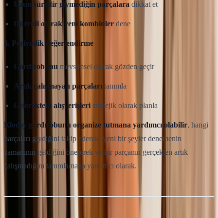
Uzun süredir giymediğin parçalara
dikkat et
Düzenli olarak yeni kombinler
dene
4. Periyodik değerlendirme
Gardırobunu
mevsimsel olarak gözden geçir
Artık çalışmayan parçaları
tanımla
Gelecekteki alışverişleri
stratejik olarak planla
Klodsy gardırobunu organize tutmana yardımcı olabilir
, hangi
parçaları giydiğini takip ederek, yeni bir şeyler denemenin
zamanının geldiğini önererek ve bir parçanın gerçekten artık
çalışmadığını tanımlamana yardımcı olarak.