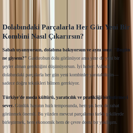
Klodsy Ekibi
13
dakika okuma
Dolabındaki Parçalarla Her Gün Yeni Bir
Kombini Nasıl Çıkarırsın?
Sabah uyanıyorsun, dolabına bakıyorsun ve aynı soru: "Bugün
ne giysem?"
Gardırobun dolu görünüyor ama yine de yeni bir
şeyler alman gerektiğini düşünüyorsun. İyi haber: Aslında
dolabındaki parçalarla her gün yeni kombinler yaratabilirsin—
sadece doğru teknikleri bilmen gerekiyor.
Türkiye'de moda kültürü, yaratıcılık ve pratikliği birleştirmeyi
sever.
Günlük hayatın hızlı temposunda, hem şık hem de rahat
görünmek önemli. Bu yüzden mevcut parçalarını farklı şekillerde
birleştirmek, hem ekonomik hem de çevre dostu bir yaklaşım.