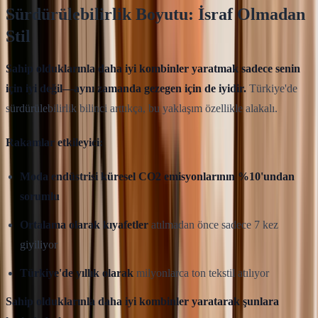
Sürdürülebilirlik Boyutu: İsraf Olmadan
Stil
Sahip olduklarınla daha iyi kombinler yaratmak sadece senin
için iyi değil—aynı zamanda gezegen için de iyidir.
Türkiye'de
sürdürülebilirlik bilinci arttıkça, bu yaklaşım özellikle alakalı.
Rakamlar etkileyici:
Moda endüstrisi küresel CO2 emisyonlarının %10'undan
sorumlu
Ortalama olarak kıyafetler
atılmadan önce sadece 7 kez
giyiliyor
Türkiye'de yıllık olarak
milyonlarca ton tekstil atılıyor
Sahip olduklarınla daha iyi kombinler yaratarak şunlara