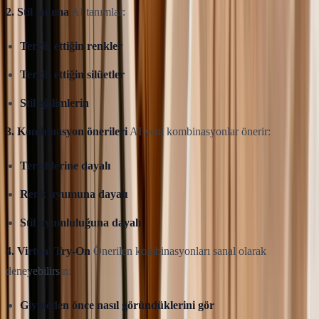
2. Stil tanıma
AI tanımlar:
Tercih ettiğin renkler
Tercih ettiğin silüetler
Stil eğilimlerin
3. Kombinasyon önerileri
AI yeni kombinasyonlar önerir:
Tercihlerine dayalı
Renk uyumuna dayalı
Stil uyumluluğuna dayalı
4. Virtual Try-On
Önerilen kombinasyonları sanal olarak
deneyebilirsin:
Giymeden önce nasıl göründüklerini gör