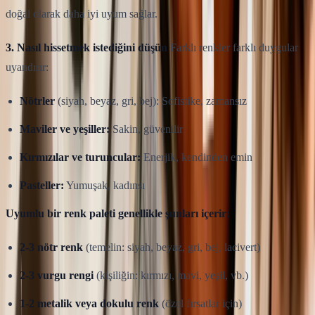
doğal olarak daha iyi uyum sağlar.
3. Nasıl hissetmek istediğini düşün
Farklı renkler farklı duygular
uyandırır:
Nötrler
(siyah, beyaz, gri, bej): Sofistike, zamansız
Maviler ve yeşiller:
Sakin, güvenilir
Kırmızılar ve turuncular:
Enerjik, kendinden emin
Pasteller:
Yumuşak, kadınsı
Uyumlu bir renk paleti genellikle şunları içerir:
2-3 nötr renk
(temelin: siyah, beyaz, gri, bej, lacivert)
2-3 vurgu rengi
(kişiliğin: kırmızı, mavi, yeşil, vb.)
1-2 metalik veya dokulu renk
(özel fırsatlar için)