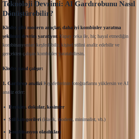
Teknoloji Devrimi: AI Gardırobunu Nasıl
Dönüştürebilir?
Klodsy gibi modern araçlar, daha iyi kombinler yaratma
şeklimizi devrim yaratıyor.
Yapay zeka ile, hiç hayal etmediğin
kombinasyonları keşfedebilir, kişisel stilini analiz edebilir ve
gerçekten çalışan kombinler yaratabilirsin.
Klodsy nasıl çalışır:
1. Gardırop analizi
Kıyafetlerinin fotoğraflarını yüklersin ve AI
analiz eder:
Renkler, dokular, kesimler
Stil kategorileri
(klasik, modern, minimalist, vb.)
Kombinasyon olasılıkları