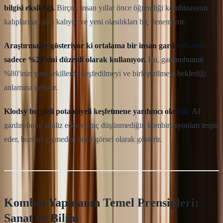
bilgisi eksikliği.
Birçok insan yıllar önce öğrendiği kombinasyon
kalıplarına takılı kalıyor ve yeni olasılıkları hiç denemiyor.
Araştırmalar gösteriyor ki ortalama bir insan gardırobunun
sadece %20'sini düzenli olarak kullanıyor.
Bu, gardırobunun
%80'inin yeni şekillerde keşfedilmeyi ve birleştirilmeyi beklediği
anlamına geliyor.
Klodsy bu gizli potansiyeli keşfetmene yardımcı olabilir.
AI
gardırobunu analiz eder ve hiç düşünmediğin kombinasyonları tespit
eder, bunları giymeden önce görsel olarak gösterir.
Kombin Yapmanın Temel Prensipleri:
Sanat ve Bilim