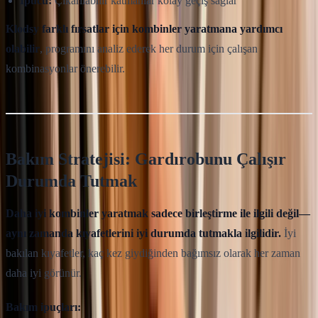
İpucu:
Çıkarılabilir katmanlar kolay geçiş sağlar
Klodsy farklı fırsatlar için kombinler yaratmana yardımcı
olabilir
, programını analiz ederek her durum için çalışan
kombinasyonlar önerebilir.
Bakım Stratejisi: Gardırobunu Çalışır
Durumda Tutmak
Daha iyi kombinler yaratmak sadece birleştirme ile ilgili değil—
aynı zamanda kıyafetlerini iyi durumda tutmakla ilgilidir.
İyi
bakılan kıyafetler, kaç kez giydiğinden bağımsız olarak her zaman
daha iyi görünür.
Bakım ipuçları: