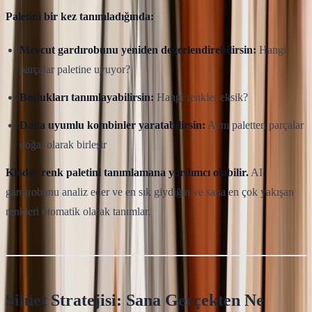
Paletini bir kez tanımladığında:
Mevcut gardırobunu yeniden değerlendirebilirsin:
Hangi
parçalar paletine uyuyor?
Boşlukları tanımlayabilirsin:
Hangi renkler eksik?
Daha uyumlu kombinler yaratabilirsin:
Aynı paletten parçalar
doğal olarak birleşir
Klodsy renk paletini tanımlamana yardımcı olabilir.
AI
gardırobunu analiz eder ve en sık giydiğin ve sana en çok yakışan
renkleri otomatik olarak tanımlar.
Silüet Stratejisi: Sana Gerçekten Ne