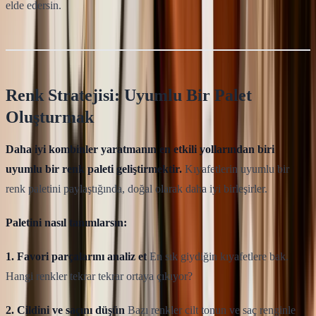
elde edersin.
Renk Stratejisi: Uyumlu Bir Palet
Oluşturmak
Daha iyi kombinler yaratmanın en etkili yollarından biri
uyumlu bir renk paleti geliştirmektir.
Kıyafetlerin uyumlu bir
renk paletini paylaştığında, doğal olarak daha iyi birleşirler.
Paletini nasıl tanımlarsın:
1. Favori parçalarını analiz et
En sık giydiğin kıyafetlere bak.
Hangi renkler tekrar tekrar ortaya çıkıyor?
2. Cildini ve saçını düşün
Bazı renkler cilt tonun ve saç renginle