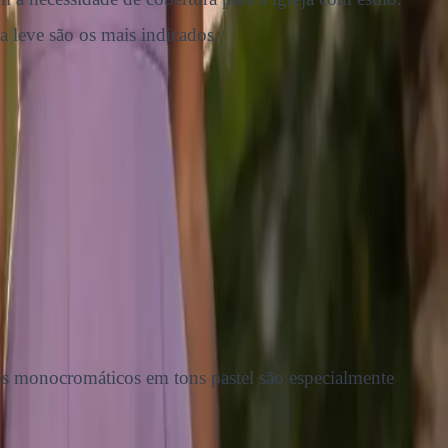
a leve são os mais indicados.
os monocromáticos em tons pastel são especialmente