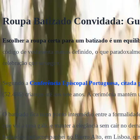
Roupa Batizado Convidada: Gu
Escolher a roupa certa para um batizado é um equilíbr
código de vestimenta menos definido, o que paradoxalment
celebração que se segue.
Segundo a
Conferência Episcopal Portuguesa, citada 
(52.486) crianças até aos sete anos. A cerimónia mantém u
O batizado fica num ponto intermédio entre a formalidade
que vai a uma gala, e manter a elegância sem cair no dema
batizados que acompanhei no Bairro Alto, em Lisboa, o m