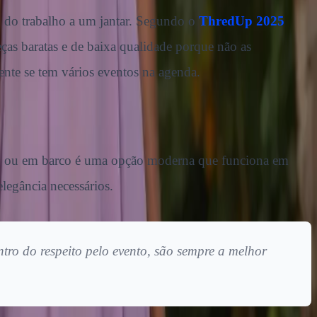
, do trabalho a um jantar. Segundo o
ThredUp 2025
as baratas e de baixa qualidade porque não as
ente se tem vários eventos na agenda.
do ou em barco é uma opção moderna que funciona em
legância necessários.
tro do respeito pelo evento, são sempre a melhor