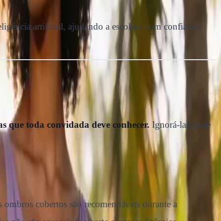
ligência artificial, ajudando a escolher com confiança.
tas que toda convidada deve conhecer.
Ignorá-las pode
Os ombros cobertos são recomendáveis durante a