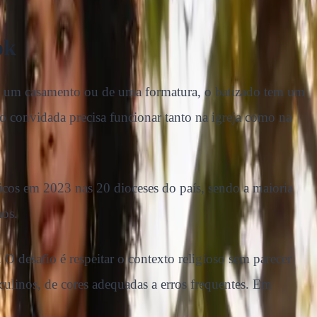
ok
e um casamento ou de uma formatura, o batizado tem um
o convidada precisa funcionar tanto na igreja como na
licos em 2023 nas 20 dioceses do país, sendo a maioria
nos.
 desafio é respeitar o contexto religioso sem parecer
sculinos, de cores adequadas a erros frequentes. Em