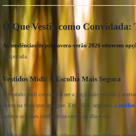
O Que Vestir como Convidada: 
As tendências de primavera-verão 2026 oferecem opçõ
temporada.
Vestidos Midi: A Escolha Mais Segura
O vestido midi continua a ser a peça mais versátil e acer
como na festa que se segue. Em 2026, segundo a
anális
tanto a ocasiões celebrativas como ao dia-a-dia.
Os detalhes que fazem a diferença este ano incluem manga