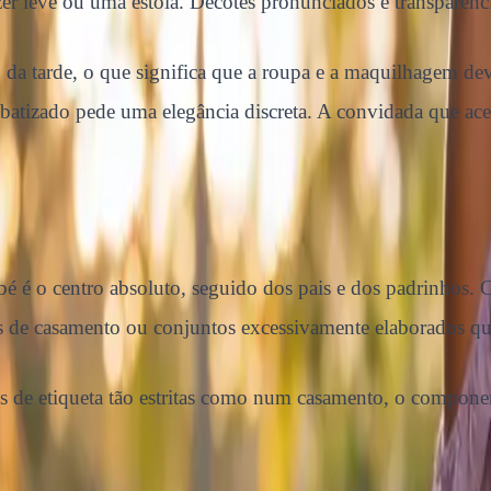
er leve ou uma estola. Decotes pronunciados e transparênci
o da tarde, o que significa que a roupa e a maquilhagem d
tizado pede uma elegância discreta. A convidada que acert
bé é o centro absoluto, seguido dos pais e dos padrinhos.
oks de casamento ou conjuntos excessivamente elaborados qu
s de etiqueta tão estritas como num casamento, o componen