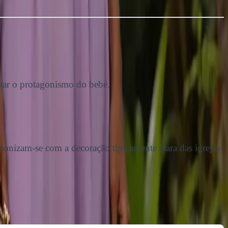
eitar o protagonismo do bebé.
armonizam-se com a decoração tipicamente clara das igrejas