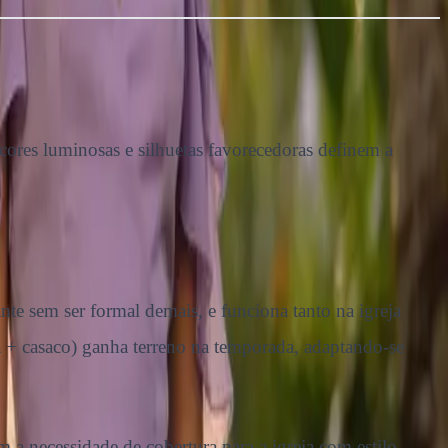
cores luminosas e silhuetas favorecedoras definem a
nte sem ser formal demais, e funciona tanto na igreja
aia + casaco) ganha terreno na temporada, adaptando-se
a necessidade de cobertura para a igreja com estilo.