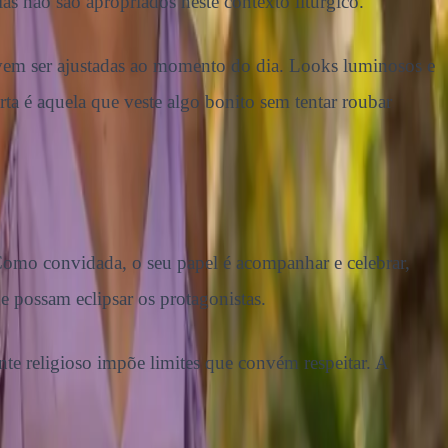
as não são apropriados neste contexto litúrgico.
evem ser ajustadas ao momento do dia. Looks luminosos e
a é aquela que veste algo bonito sem tentar roubar
 Como convidada, o seu papel é acompanhar e celebrar,
e possam eclipsar os protagonistas.
te religioso impõe limites que convém respeitar. A