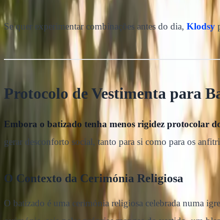
Se quer experimentar combinações antes do dia,
Klodsy
p
Protocolo de Vestimenta para B
Embora o batizado tenha menos rigidez protocolar do 
gerar desconforto social, tanto para si como para os anfitr
O Contexto da Cerimónia Religiosa
O batizado é uma cerimónia religiosa celebrada numa igr