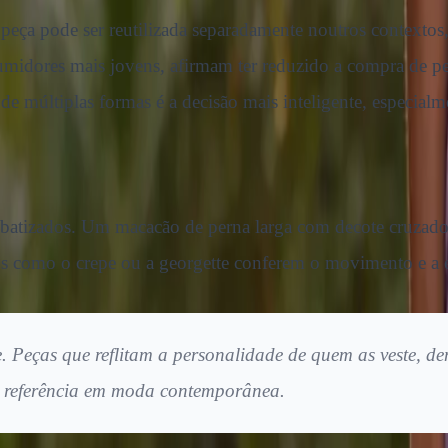
peça pode ser reutilizada separadamente noutros contextos
idores mais jovens, afirmam ter reduzido a compra de peç
 múltiplas formas é a decisão mais inteligente, especialm
 batizados. Um macacão de perna larga com decote cruza
os como o crepe ou a georgette conferem o movimento e a e
 Peças que reflitam a personalidade de quem as veste, den
e referência em moda contemporânea.