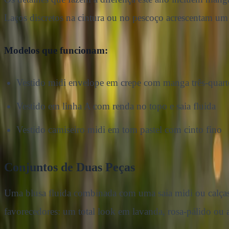
Laços discretos na cintura ou no pescoço acrescentam um 
Modelos que funcionam:
Vestido midi envelope em crepe com manga três-quart
Vestido em linha A com renda no topo e saia fluida
Vestido camiseiro midi em tom pastel com cinto fino
Conjuntos de Duas Peças
Uma blusa fluida combinada com uma saia midi ou calças 
favorecedores: um total look em lavanda, rosa-pálido ou a