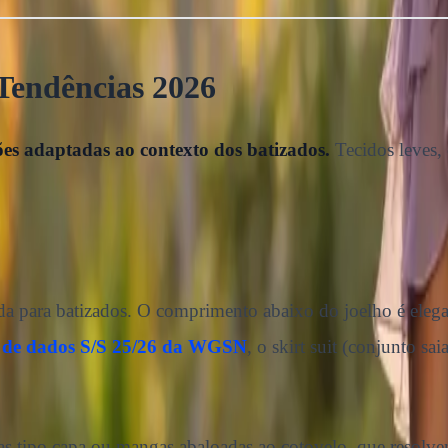
Tendências 2026
es adaptadas ao contexto dos batizados.
Tecidos leves, 
tada para batizados. O comprimento abaixo do joelho é elega
e de dados S/S 25/26 da WGSN
, o skirt suit (conjunto s
s tipo capa ou mangas abaloadas ao cotovelo, que resolvem 