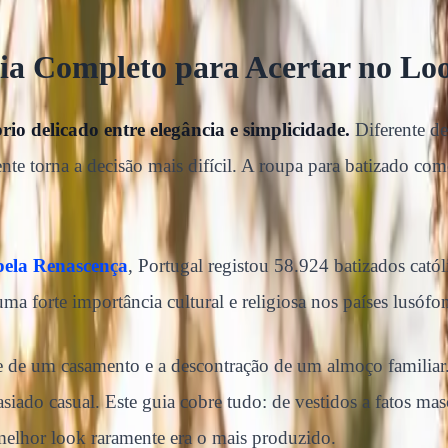
ia Completo para Acertar no Lo
io delicado entre elegância e simplicidade.
Diferente d
e torna a decisão mais difícil. A roupa para batizado com
pela Renascença
, Portugal registou 58.924 batizados cató
ma forte importância cultural e religiosa nos países lusófo
 de um casamento e a descontração de um almoço familiar. O
siado casual. Este guia cobre tudo: de vestidos a fatos ma
elhor look raramente era o mais produzido.