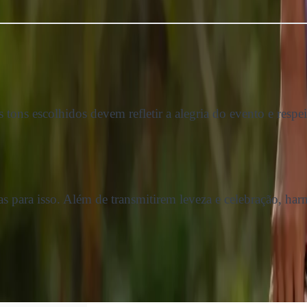
 tons escolhidos devem refletir a alegria do evento e resp
icas para isso. Além de transmitirem leveza e celebração, h