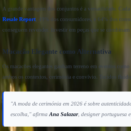
A grande vantagem dos conjuntos é a versatilidade. Cada 
Resale Report
, 49% dos consumidores, e 64% dos consum
conseguem revender. Investir em peças que se combinam de
Macacão Elegante como Alternativa
Os macacões elegantes ganham terreno em eventos como
ambos os contextos, cerimónia e convívio. Tecidos fluid
"A moda de cerimónia em 2026 é sobre autenticidade.
escolha," afirma
Ana Salazar
, designer portuguesa 