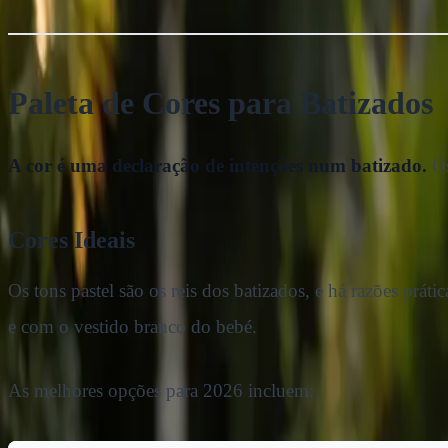
Paleta de Cores para Batizados
A cor é uma declaração de intenções num batizado.
Os
Cores Ideais
Os tons pastel são os reis dos batizados, e há razões prát
e com o vestido branco do bebé.
As melhores opções para 2026 incluem: