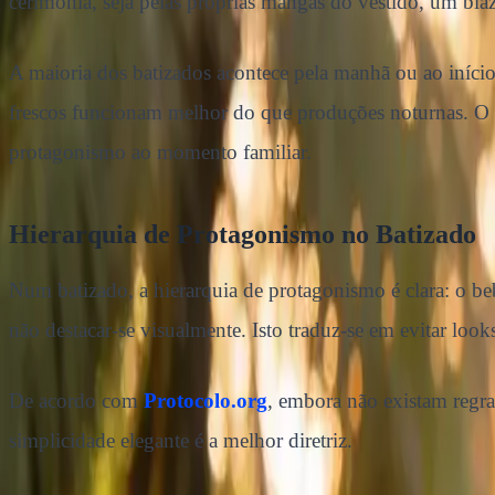
cerimónia, seja pelas próprias mangas do vestido, um blaz
A maioria dos batizados acontece pela manhã ou ao iníci
frescos funcionam melhor do que produções noturnas. O ba
protagonismo ao momento familiar.
Hierarquia de Protagonismo no Batizado
Num batizado, a hierarquia de protagonismo é clara: o be
não destacar-se visualmente. Isto traduz-se em evitar lo
De acordo com
Protocolo.org
, embora não existam regra
simplicidade elegante é a melhor diretriz.