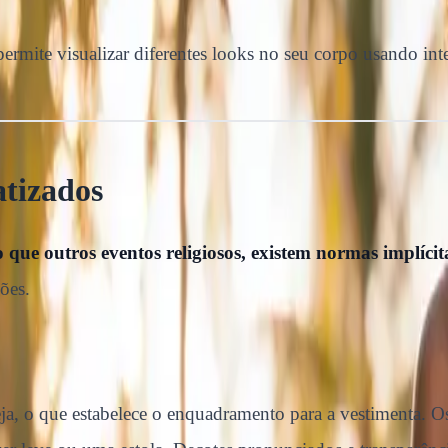
ermite visualizar diferentes looks no seu corpo usando inte
atizados
que outros eventos religiosos, existem normas implíci
iões.
eja, o que estabelece o enquadramento para a vestimenta. 