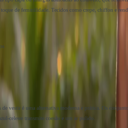
toque de feminilidade. Tecidos como crepe, chiffon e rend
os
de vestir é uma alternativa moderna e prática. Os conjunt
zul-celeste transmite coesão e um ar pulido.