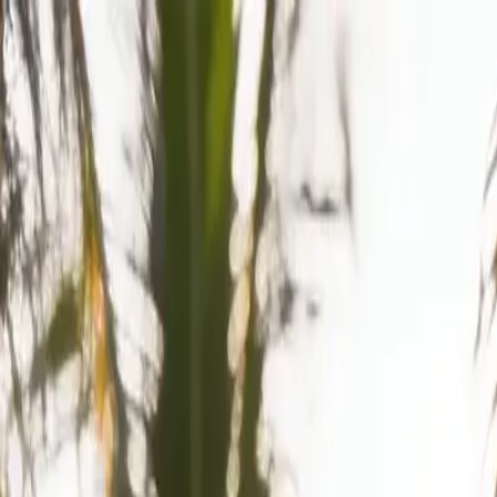
klodsy
Recursos
Experimentar
Início
Blog
Roupa Batizado Convidada: O Que Vestir em 2026
roupa-batizado
batizado-convidada
moda-festa
look-cerimónia
madrinha
Roupa Batizado Convidada: O Que Vestir
March 27, 2026
Equipa Klodsy
15
min de leitura