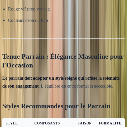
Rouge vif (trop voyant)
Couleurs néon ou fluo
Tenue Parrain : Élégance Masculine pour
l'Occasion
Le parrain doit adopter un style soigné qui reflète la solennité
de son engagement.
L'équilibre est entre formel et accessible.
Styles Recommandés pour le Parrain
STYLE
COMPOSANTS
SAISON
FORMALITÉ