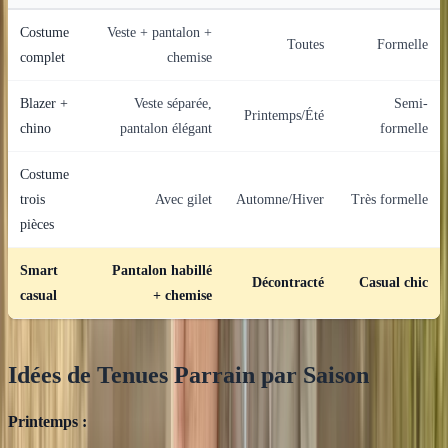
Costume
Veste + pantalon +
Toutes
Formelle
complet
chemise
Blazer +
Veste séparée,
Semi-
Printemps/Été
chino
pantalon élégant
formelle
Costume
trois
Avec gilet
Automne/Hiver
Très formelle
pièces
Smart
Pantalon habillé
Décontracté
Casual chic
casual
+ chemise
Idées de Tenues Parrain par Saison
Printemps :