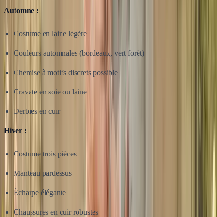
Automne :
Costume en laine légère
Couleurs automnales (bordeaux, vert forêt)
Chemise à motifs discrets possible
Cravate en soie ou laine
Derbies en cuir
Hiver :
Costume trois pièces
Manteau pardessus
Écharpe élégante
Chaussures en cuir robustes