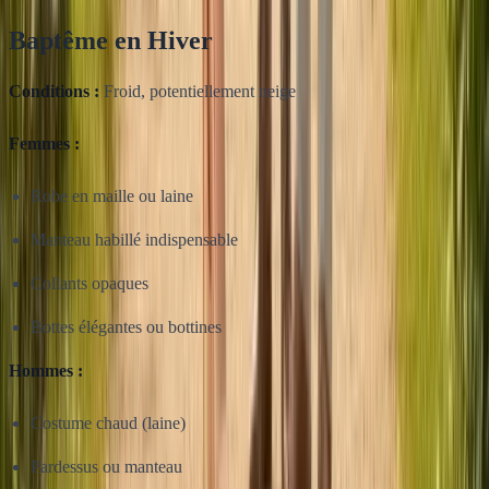
Baptême en Hiver
Conditions :
Froid, potentiellement neige
Femmes :
Robe en maille ou laine
Manteau habillé indispensable
Collants opaques
Bottes élégantes ou bottines
Hommes :
Costume chaud (laine)
Pardessus ou manteau