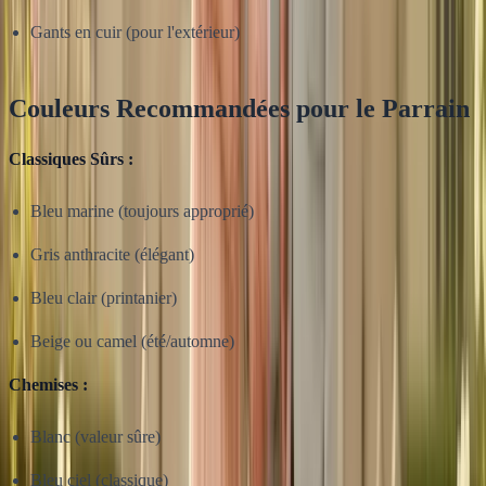
Gants en cuir (pour l'extérieur)
Couleurs Recommandées pour le Parrain
Classiques Sûrs :
Bleu marine (toujours approprié)
Gris anthracite (élégant)
Bleu clair (printanier)
Beige ou camel (été/automne)
Chemises :
Blanc (valeur sûre)
Bleu ciel (classique)