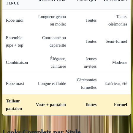
TENUE
Longueur genou
Toutes
Robe midi
Toutes
ou mollet
cérémonies
Ensemble
Coordonné ou
Toutes
Semi-formel
jupe + top
dépareillé
Élégante,
Jeunes
Combinaison
Moderne
ceinturée
invitées
Cérémonies
Robe maxi
Longue et fluide
Extérieur, été
formelles
Tailleur
Veste + pantalon
Toutes
Formel
pantalon
Looks Complets par Style