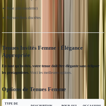
Rose pâle (moderne)
Rayures fines discrètes
Tenues Invités Femme : Élégance
Appropriée
En tant qu'invitée, votre tenue doit être élégante sans éclipser
les protagonistes.
Voici les meilleures options.
Options de Tenues Femme
TYPE DE
DESCRIPTION
POUR QUI
OCCASIONS