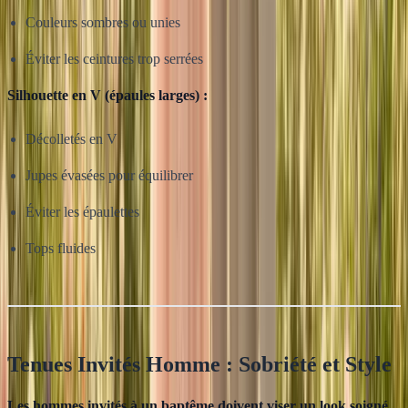
Couleurs sombres ou unies
Éviter les ceintures trop serrées
Silhouette en V (épaules larges) :
Décolletés en V
Jupes évasées pour équilibrer
Éviter les épaulettes
Tops fluides
Tenues Invités Homme : Sobriété et Style
Les hommes invités à un baptême doivent viser un look soigné