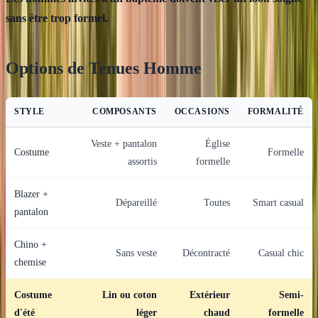
sans être trop formel.
Options de Tenues Homme
STYLE
COMPOSANTS
OCCASIONS
FORMALITÉ
Veste + pantalon
Église
Costume
Formelle
assortis
formelle
Blazer +
Dépareillé
Toutes
Smart casual
pantalon
Chino +
Sans veste
Décontracté
Casual chic
chemise
Costume
Lin ou coton
Extérieur
Semi-
d'été
léger
chaud
formelle