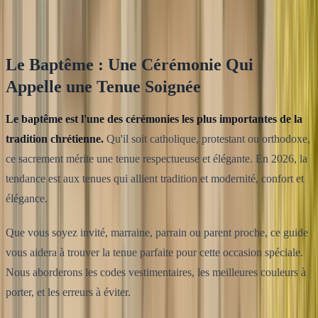
Équipe Klodsy
13
min de lecture
Le Baptême : Une Cérémonie Qui
Appelle une Tenue Soignée
Le baptême est l'une des cérémonies les plus importantes de la
tradition chrétienne.
Qu'il soit catholique, protestant ou orthodoxe,
ce sacrement mérite une tenue respectueuse et élégante. En 2026, la
tendance est aux tenues qui allient tradition et modernité, confort et
élégance.
Que vous soyez invité, marraine, parrain ou parent proche, ce guide
vous aidera à trouver la tenue parfaite pour cette occasion spéciale.
Nous aborderons les codes vestimentaires, les meilleures couleurs à
porter, et les erreurs à éviter.