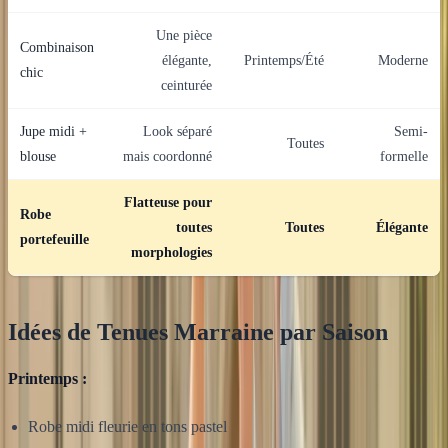
Une pièce
Combinaison
élégante,
Printemps/Été
Moderne
chic
ceinturée
Jupe midi +
Look séparé
Semi-
Toutes
blouse
mais coordonné
formelle
Flatteuse pour
Robe
toutes
Toutes
Élégante
portefeuille
morphologies
Idées de Tenues Marraine par Saison
Printemps :
Robe midi fleurie en tons pastel