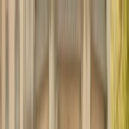
klodsy
Fonctionnalités
Essayer
Accueil
Blog
Tenue Baptême 2026 : Guide Invités & Marraine
baptême
tenue-cérémonie
mode-femme
mode-
homme
marraine
parrain
style-religieux
Tenue Baptême 2026 : Guide Invités &
Marraine
January 30, 2026