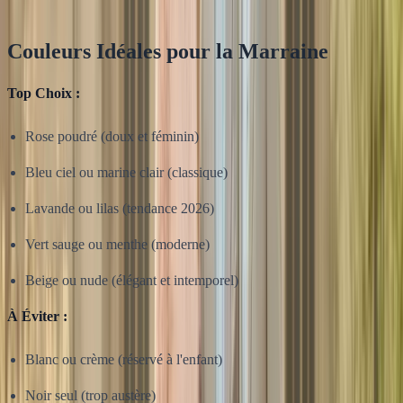
Couleurs Idéales pour la Marraine
Top Choix :
Rose poudré (doux et féminin)
Bleu ciel ou marine clair (classique)
Lavande ou lilas (tendance 2026)
Vert sauge ou menthe (moderne)
Beige ou nude (élégant et intemporel)
À Éviter :
Blanc ou crème (réservé à l'enfant)
Noir seul (trop austère)