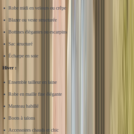
Robe midi en velours ou crêpe
Blazer ou veste structurée
Bottines élégantes ou escarpins
Sac structuré
Écharpe en soie
Hiver :
Ensemble tailleur en laine
Robe en maille fine élégante
Manteau habillé
Boots à talons
Accessoires chauds et chic