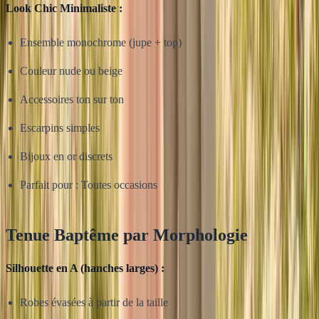
Look Chic Minimaliste :
Ensemble monochrome (jupe + top)
Couleur nude ou beige
Accessoires ton sur ton
Escarpins simples
Bijoux en or discrets
Parfait pour : Toutes occasions
Tenue Baptême par Morphologie
Silhouette en A (hanches larges) :
Robes évasées à partir de la taille