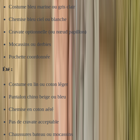
Costume bleu marine ou gris clair
Chemise bleu ciel ou blanche
Cravate optionnelle (ou nœud papillon)
Mocassins ou derbies
Pochette coordonnée
Été :
Costume en lin ou coton léger
Pantalon chino beige ou bleu
Chemise en coton aéré
Pas de cravate acceptable
Chaussures bateau ou mocassins