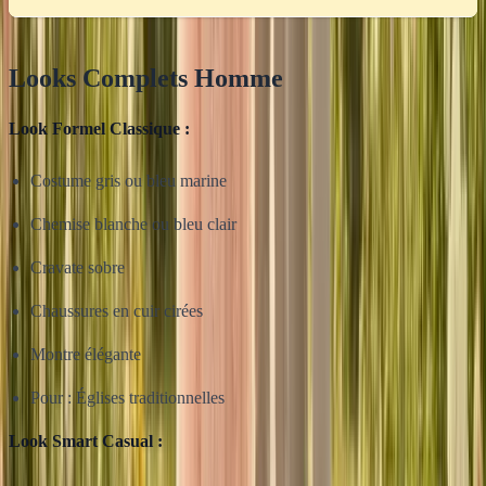
Looks Complets Homme
Look Formel Classique :
Costume gris ou bleu marine
Chemise blanche ou bleu clair
Cravate sobre
Chaussures en cuir cirées
Montre élégante
Pour : Églises traditionnelles
Look Smart Casual :