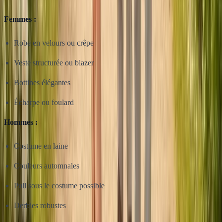
Femmes :
Robe en velours ou crêpe
Veste structurée ou blazer
Bottines élégantes
Écharpe ou foulard
Hommes :
Costume en laine
Couleurs automnales
Pull sous le costume possible
Derbies robustes