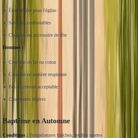
Étole légère pour l'église
Sandales confortables
Chapeau ou accessoire de tête
Hommes :
Costume en lin ou coton
Chemise en matière respirante
Pas de cravate acceptable
Chaussures légères
Baptême en Automne
Conditions :
Températures fraîches, feuilles mortes