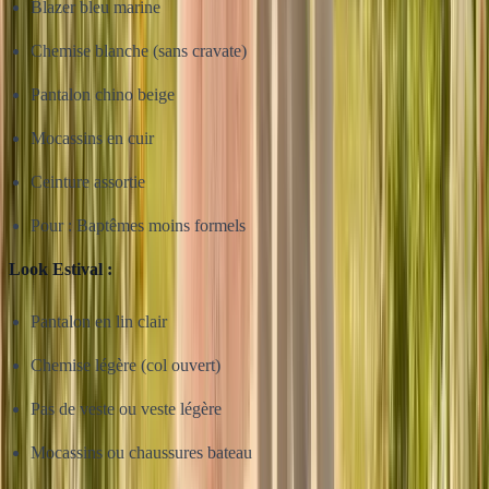
Blazer bleu marine
Chemise blanche (sans cravate)
Pantalon chino beige
Mocassins en cuir
Ceinture assortie
Pour : Baptêmes moins formels
Look Estival :
Pantalon en lin clair
Chemise légère (col ouvert)
Pas de veste ou veste légère
Mocassins ou chaussures bateau