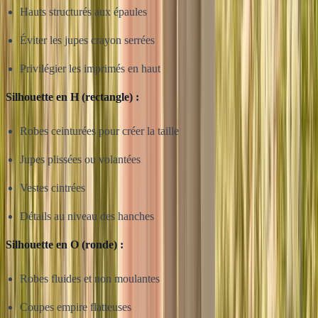
Hauts structurés aux épaules
Éviter les jupes crayon serrées
Privilégier les imprimés en haut
Silhouette en H (rectangle) :
Robes ceinturées pour créer la taille
Jupes plissées ou volantées
Vestes cintrées
Détails au niveau des hanches
Silhouette en O (ronde) :
Robes fluides et non moulantes
Coupes empire flatteuses