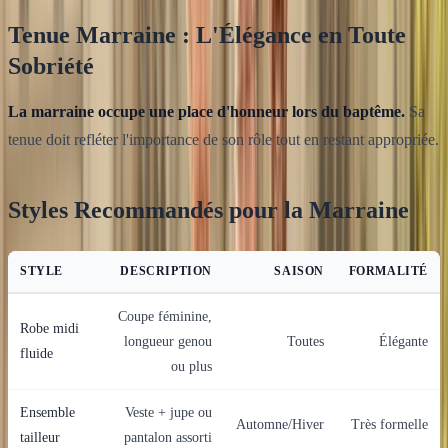
Tenue Marraine : L'Élégance en Toute
Sobriété
La marraine occupe une place d'honneur lors du baptême.
Sa
tenue doit refléter l'importance de son rôle tout en restant appropriée.
Styles Recommandés pour la Marraine
STYLE
DESCRIPTION
SAISON
FORMALITÉ
Coupe féminine,
Robe midi
longueur genou
Toutes
Élégante
fluide
ou plus
Ensemble
Veste + jupe ou
Automne/Hiver
Très formelle
tailleur
pantalon assorti