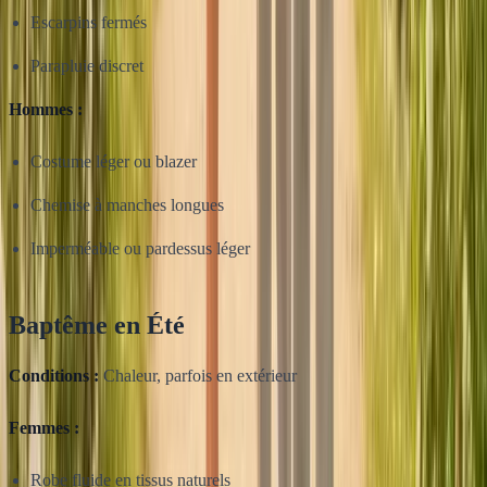
Escarpins fermés
Parapluie discret
Hommes :
Costume léger ou blazer
Chemise à manches longues
Imperméable ou pardessus léger
Baptême en Été
Conditions :
Chaleur, parfois en extérieur
Femmes :
Robe fluide en tissus naturels