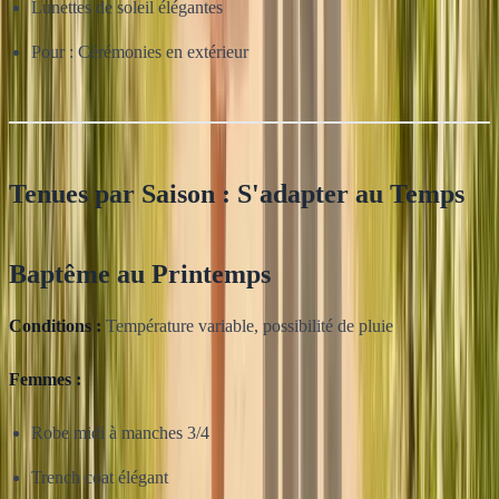
Lunettes de soleil élégantes
Pour : Cérémonies en extérieur
Tenues par Saison : S'adapter au Temps
Baptême au Printemps
Conditions :
Température variable, possibilité de pluie
Femmes :
Robe midi à manches 3/4
Trench coat élégant