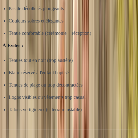
Pas de décolletés plongeants
Couleurs sobres et élégantes
Tenue confortable (cérémonie + réception)
À Éviter :
Tenues tout en noir (trop austère)
Blanc réservé à l'enfant baptisé
Tenues de plage ou trop décontractées
Logos visibles ou vêtements trop casual
Talons vertigineux (si terrain instable)