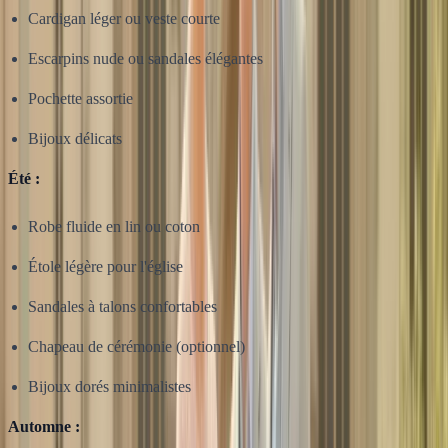
Cardigan léger ou veste courte
Escarpins nude ou sandales élégantes
Pochette assortie
Bijoux délicats
Été :
Robe fluide en lin ou coton
Étole légère pour l'église
Sandales à talons confortables
Chapeau de cérémonie (optionnel)
Bijoux dorés minimalistes
Automne :