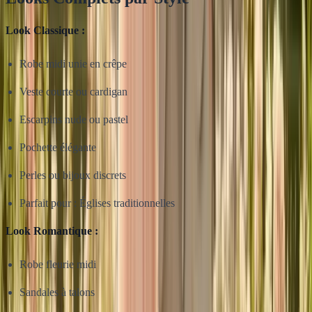
Look Classique :
Robe midi unie en crêpe
Veste courte ou cardigan
Escarpins nude ou pastel
Pochette élégante
Perles ou bijoux discrets
Parfait pour : Églises traditionnelles
Look Romantique :
Robe fleurie midi
Sandales à talons