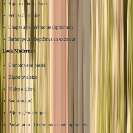
Bijoux délicats dorés
Petit sac à chaîne
Chapeau de cérémonie (optionnel)
Parfait pour : Baptêmes en extérieur
Look Moderne :
Combinaison pastel
Blazer oversize
Mules à talons
Sac structuré
Bijoux géométriques
Parfait pour : Cérémonies contemporaines