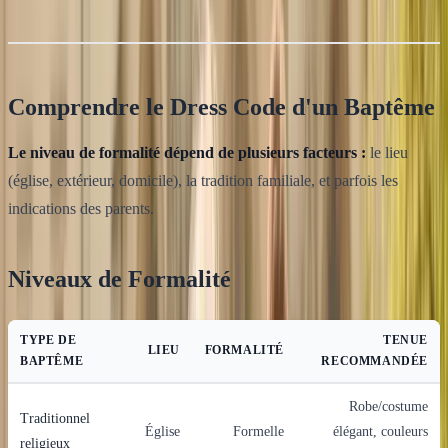
Comprendre le Dress Code d'un Baptême
Le niveau de formalité dépend de plusieurs facteurs :
le lieu
(église, extérieur, domicile), la tradition familiale, et parfois les
indications des parents.
Niveaux de Formalité
TYPE DE
TENUE
LIEU
FORMALITÉ
BAPTÊME
RECOMMANDÉE
Robe/costume
Traditionnel
Église
Formelle
élégant, couleurs
religieux