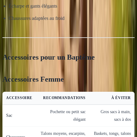
Écharpe et gants élégants
Chaussures adaptées au froid
Accessoires pour un Baptême
Accessoires Femme
ACCESSOIRE
RECOMMANDATIONS
À ÉVITER
Pochette ou petit sac
Gros sacs à main,
Sac
élégant
sacs à dos
Talons moyens, escarpins,
Baskets, tongs, talons