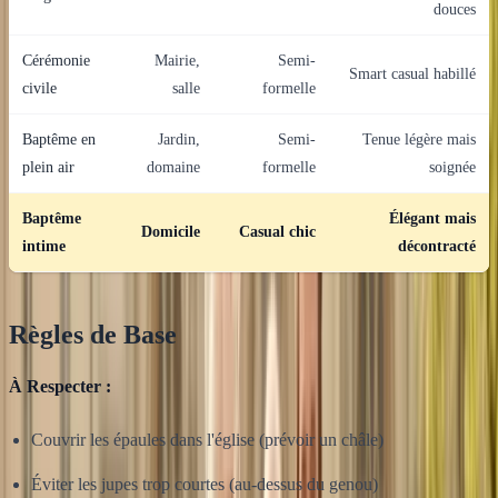
douces
Cérémonie
Mairie,
Semi-
Smart casual habillé
civile
salle
formelle
Baptême en
Jardin,
Semi-
Tenue légère mais
plein air
domaine
formelle
soignée
Baptême
Élégant mais
Domicile
Casual chic
intime
décontracté
Règles de Base
À Respecter :
Couvrir les épaules dans l'église (prévoir un châle)
Éviter les jupes trop courtes (au-dessus du genou)