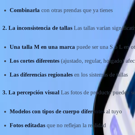
Combinarla
con otras prendas que ya tienes
2. La inconsistencia de tallas
Las tallas varían significa
Una talla M en una marca
puede ser una S o L en ot
Los cortes diferentes
(ajustado, regular, holgado) afect
Las diferencias regionales
en los sistemas de tallas
3. La percepción visual
Las fotos de producto pueden se
Modelos con tipos de cuerpo diferentes
al tuyo
Fotos editadas
que no reflejan la realidad