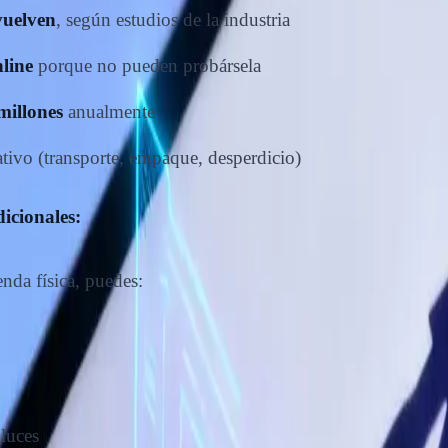
vuelven
, según estudios de la industria
line
porque no pueden probársela
millones
anualmente
ativo (transporte, empaque, desperdicio)
icionales:
da física, puedes:
 luces