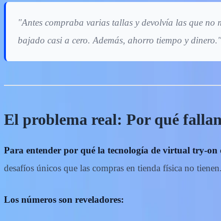
"Antes compraba varias tallas y devolvía las que n
bajado casi a cero. Además, ahorro tiempo y dinero
El problema real: Por qué falla
Para entender por qué la tecnología de virtual try-on
desafíos únicos que las compras en tienda física no tienen
Los números son reveladores: