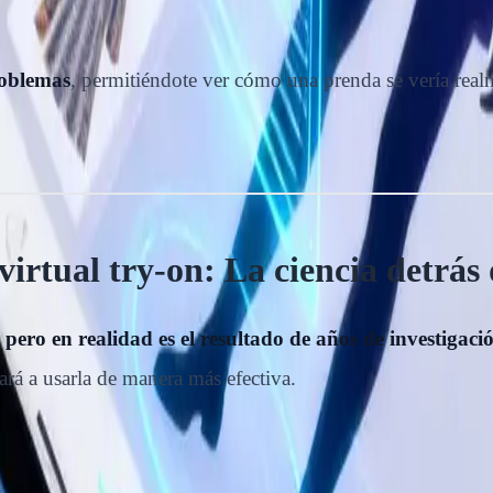
roblemas
, permitiéndote ver cómo una prenda se vería realm
irtual try-on: La ciencia detrás
pero en realidad es el resultado de años de investigació
á a usarla de manera más efectiva.