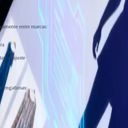
tivamente entre marcas:
ra
an el ajuste
r engañosas: