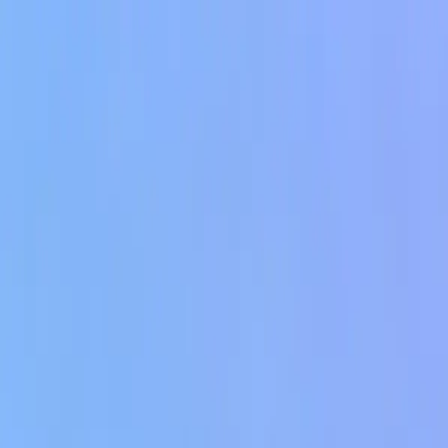
klodsy
Funciones
Probar ahora
Inicio
Blog
Cómo saber si una prenda te queda bien antes de comprar
compras-online
virtual-try-on
ia-moda
probador-virtual
Cómo saber si una prenda te queda bien a
November 24, 2025
Equipo Klodsy
12
min de lectura