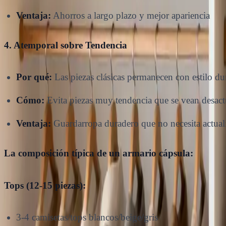
Ventaja:
Ahorros a largo plazo y mejor apariencia
4. Atemporal sobre Tendencia
Por qué:
Las piezas clásicas permanecen con estilo du
Cómo:
Evita piezas muy tendencia que se vean desact
Ventaja:
Guardarropa duradero que no necesita actual
La composición típica de un armario cápsula:
Tops (12-15 piezas):
3-4 camisetas/tops blancos/beige/gris