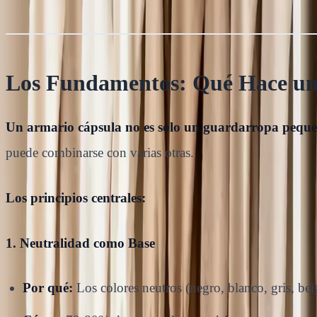
Los Fundamentos: Qué Hace un
Un armario cápsula no es solo un guardarropa peque
puede combinarse con varias otras.
Los principios centrales:
1. Neutralidad como Base
Por qué:
Los colores neutros (negro, blanco, gris, be