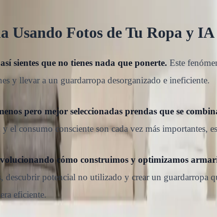
a Usando Fotos de Tu Ropa y IA
sí sientes que no tienes nada que ponerte.
Este fenóme
es y llevar a un guardarropa desorganizado e ineficiente.
 menos pero mejor seleccionadas prendas que se combinan
y el consumo consciente son cada vez más importantes, es
evolucionando cómo construimos y optimizamos armari
tiles, descubrir potencial no utilizado y crear un guardarro
ra eficiente.