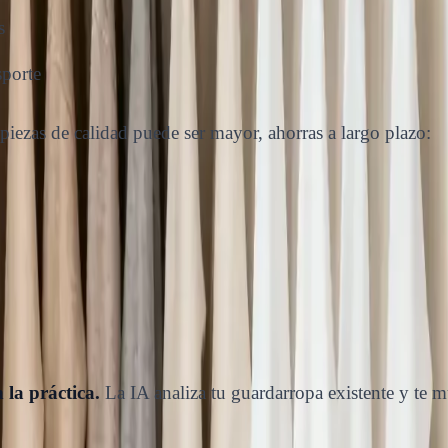
s
porte
piezas de calidad puede ser mayor, ahorras a largo plazo:
 la práctica.
La IA analiza tu guardarropa existente y te