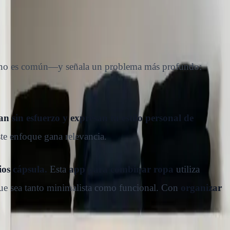
no es común—y señala un problema más profundo:
 sin esfuerzo y expresan tu estilo personal de
te enfoque gana relevancia.
os cápsula.
Esta
app para combinar ropa
utiliza
pa que sea tanto minimalista como funcional. Con
organizar