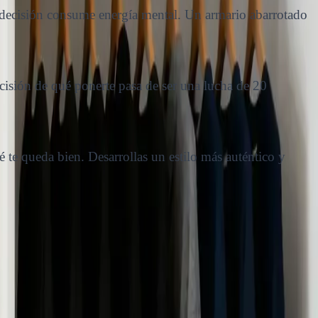
a decisión consume energía mental. Un armario abarrotado
isión de qué ponerte pasa de ser una lucha de 20
 te queda bien. Desarrollas un estilo más auténtico y