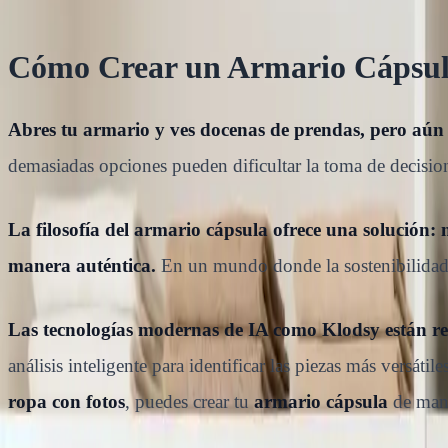
Cómo Crear un Armario Cápsul
Abres tu armario y ves docenas de prendas, pero aún a
demasiadas opciones pueden dificultar la toma de decision
La filosofía del armario cápsula ofrece una solución:
manera auténtica.
En un mundo donde la sostenibilidad 
Las tecnologías modernas de IA como Klodsy están r
análisis inteligente para identificar las piezas más versá
ropa con fotos
, puedes crear tu
armario cápsula
de mane