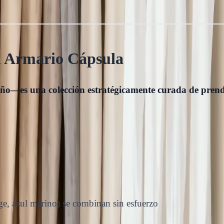
 Armario Cápsula
ño—es una colección estratégicamente curada de prend
ige, azul marino) se combinan sin esfuerzo