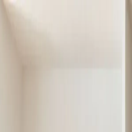
klodsy
Funciones
Probar ahora
Inicio
Blog
Cómo Crear un Armario Cápsula Usando Fotos de Tu Ropa y 
armario-capsula
capsule-wardrobe
organizar-ropa
ia-moda
guardarropa-
Cómo Crear un Armario Cápsula Usando F
December 12, 2025
Equipo Klodsy
14
min de lectura