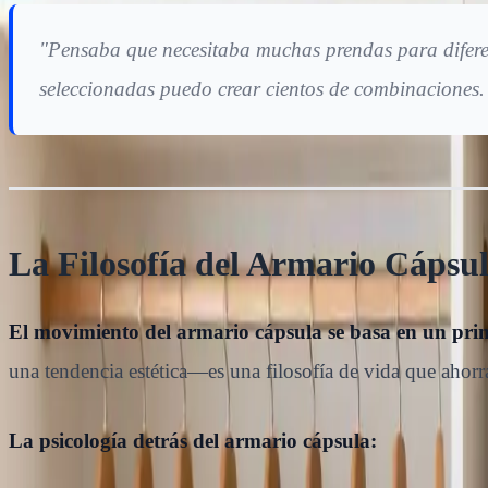
"Pensaba que necesitaba muchas prendas para difere
seleccionadas puedo crear cientos de combinaciones.
La Filosofía del Armario Cápsu
El movimiento del armario cápsula se basa en un princ
una tendencia estética—es una filosofía de vida que ahorr
La psicología detrás del armario cápsula: