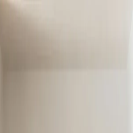
IA
minimalista
otos de Tu Ropa y IA