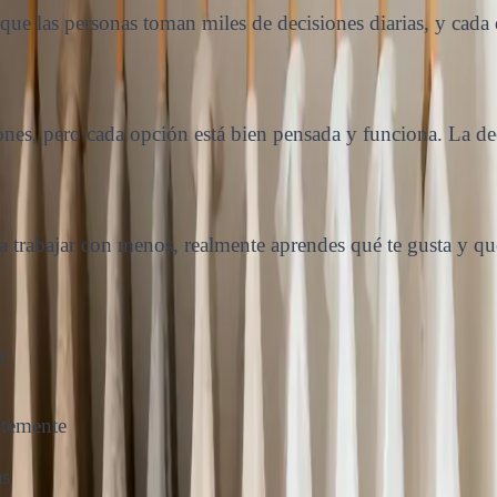
que las personas toman miles de decisiones diarias, y cad
es, pero cada opción está bien pensada y funciona. La dec
 trabajar con menos, realmente aprendes qué te gusta y qué
a:
temente
ás