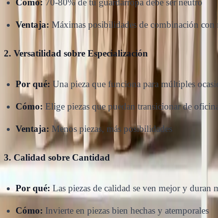
Cómo:
70-80% de tu guardarropa debe ser neutro
Ventaja:
Máximas posibilidades de combinación con 
2. Versatilidad sobre Especialización
Por qué:
Una pieza que funciona para múltiples ocasio
Cómo:
Elige piezas que puedan transicionar de oficin
Ventaja:
Menos piezas, más posibilidades
3. Calidad sobre Cantidad
Por qué:
Las piezas de calidad se ven mejor y duran 
Cómo:
Invierte en piezas bien hechas y atemporales