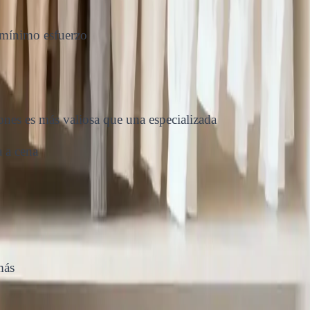
mínimo esfuerzo
nes es más valiosa que una especializada
a a cena
más