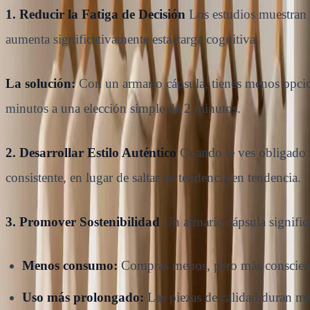
1. Reducir la Fatiga de Decisión
Los estudios muestran 
aumenta significativamente esta carga cognitiva.
La solución:
Con un armario cápsula, tienes menos opcion
minutos a una elección simple de 2 minutos.
2. Desarrollar Estilo Auténtico
Cuando te ves obligado a
consistente, en lugar de saltar de tendencia en tendencia.
3. Promover Sostenibilidad
Un armario cápsula signific
Menos consumo:
Compras menos, pero más conscien
Uso más prolongado:
Las piezas de calidad duran m