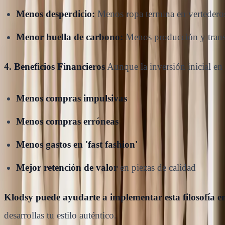
Menos desperdicio:
Menos ropa termina en vertedero
Menor huella de carbono:
Menos producción y trans
4. Beneficios Financieros
Aunque la inversión inicial en 
Menos compras impulsivas
Menos compras erróneas
Menos gastos en 'fast fashion'
Mejor retención de valor
en piezas de calidad
Klodsy puede ayudarte a implementar esta filosofía en
desarrollas tu estilo auténtico.