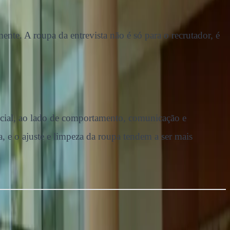
nte. A roupa da entrevista não é só para o recrutador, é
inicial, ao lado de comportamento, comunicação e
, e o ajuste e limpeza da roupa tendem a ser mais