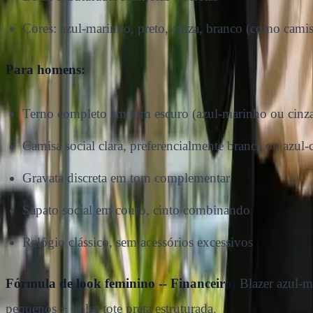
Cores: azul-marinho, preto, cinza, branco (como camis
Para homens:
Terno completo em tom escuro (azul-marinho ou cin
Camisa social clara, preferencialmente branca ou azul-
Gravata discreta em tom complementar
Sapato social em couro, cinto combinando
Relógio clássico, sem acessórios excessivos
Fórmula de look feminino -- Financeiro:
Blazer azul-ma
pequenos + bolsa tote preta estruturada.