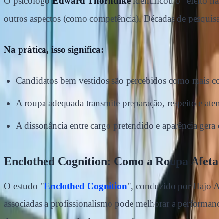
O psicólogo
Edward Thorndike
identificou o "efeito 
outros aspectos (como competência). Décadas de pesquisa
Na prática, isso significa:
Candidatos bem vestidos são percebidos como mais com
A roupa adequada transmite preparação, respeito e ate
A dissonância entre cargo pretendido e aparência gera
Enclothed Cognition: Como a Roupa Afet
O estudo "
Enclothed Cognition
", conduzido por Hajo 
associadas a profissionalismo pode melhorar a performanc