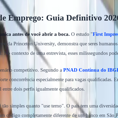
 de Emprego: Guia Definitivo 202
nica antes de você abrir a boca.
O estudo "
First Impr
orov da Princeton University, demonstra que seres humano
al. No contexto de uma entrevista, esses milissegundos pod
cenário competitivo. Segundo a
PNAD Contínua do IBGE
orte concorrência especialmente para vagas qualificadas. 
 entre dois perfis igualmente qualificados.
 tão simples quanto "use terno". O país tem uma diversidad
em um código completamente diferente de um banco em São 