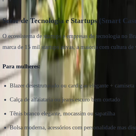
Setor de Tecnologia e Startups (Smart Cas
O ecossistema de startups e empresas de tecnologia no Br
marca de 15 mil startups ativas, a maioria com cultura de
Para mulheres:
Blazer desestruturado ou cardigan elegante + camiseta
Calça de alfaiataria ou jeans escuro bem cortado
Tênis branco elegante, mocassim ou sapatilha
Bolsa moderna, acessórios com personalidade mas disc