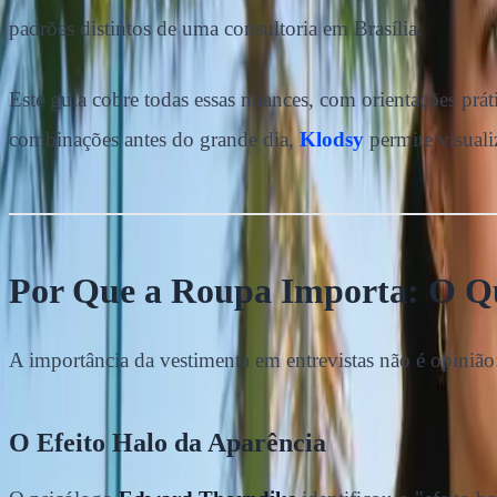
padrões distintos de uma consultoria em Brasília.
Este guia cobre todas essas nuances, com orientações prát
combinações antes do grande dia,
Klodsy
permite visualiz
Por Que a Roupa Importa: O Qu
A importância da vestimenta em entrevistas não é opinião
O Efeito Halo da Aparência