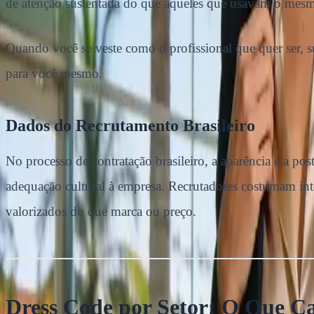
de atenção sustentada do que aqueles que usavam o mesmo
Quando você se veste como o profissional que quer ser, su
para você mesmo.
Dados do Recrutamento Brasileiro
No processo de contratação brasileiro, a aparência e a p
adequação cultural à empresa. Recrutadores costumam inte
valorizados do que marca ou preço.
Dress Code por Setor: O Que Ca