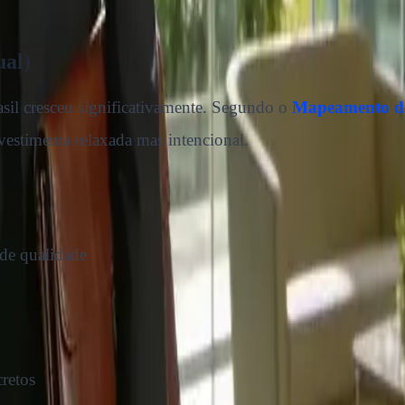
ual)
asil cresceu significativamente. Segundo o
Mapeamento de
 vestimenta relaxada mas intencional.
 de qualidade
retos