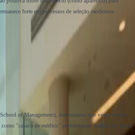
ão positiva sobre um aspecto (como aparência) para
permanece forte em processos de seleção modernos.
School of Management), demonstrou que vestir roupas
itos como "casaco de médico" performaram melhor em testes