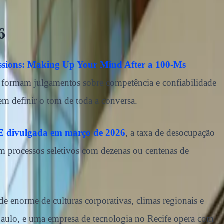
6
essions: Making Up Your Mind After a 100-Ms
s formam julgamentos sobre competência e confiabilidade
em definir o tom de toda a conversa.
 divulgada em março de 2026
, a taxa de desocupação
Em processos seletivos com dezenas ou centenas de
e enorme de culturas corporativas, climas regionais e
Paulo, e uma empresa de tecnologia no Recife opera com