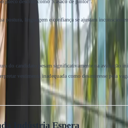
 jaleco descrito como "casaco de pintor".
a postura, linguagem e confiança se ajustam inconscienteme
ostura do candidato pesam significativamente na avaliação 
rpretar vestimenta inadequada como desinteresse pela vaga
da Indústria Espera