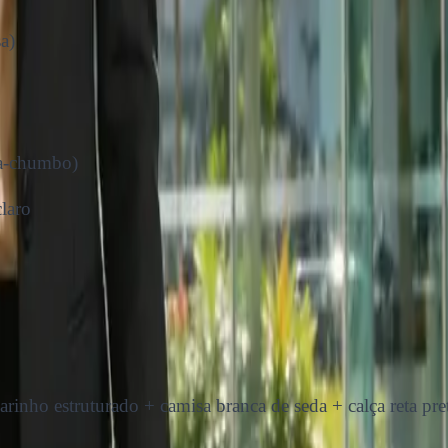
a)
za-chumbo)
claro
rinho estruturado + camisa branca de seda + calça reta pre