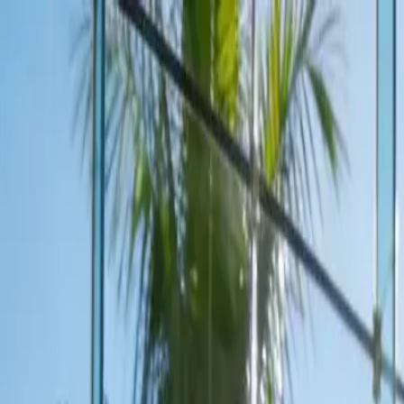
klodsy
Recursos
Experimentar
Início
Blog
Como se Vestir para Entrevista de Emprego em 2026
entrevista-emprego
roupa-entrevista
moda-profissional
dress-code-traba
Como se Vestir para Entrevista de Empre
February 16, 2026
Equipa Klodsy
13
min de leitura