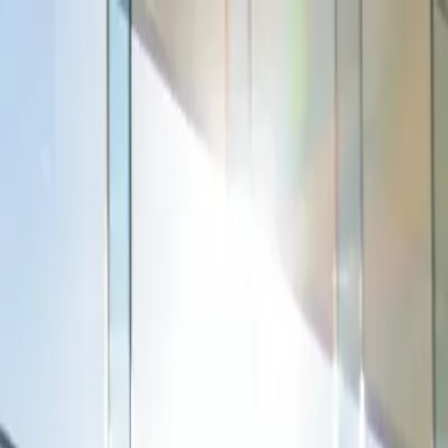
lho
carreira
go em 2026