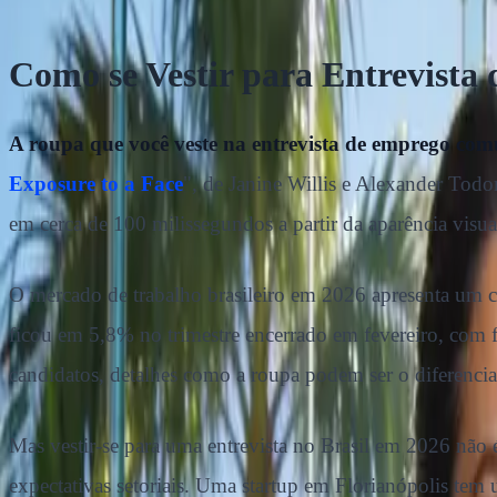
Como se Vestir para Entrevista
A roupa que você veste na entrevista de emprego comu
Exposure to a Face
", de Janine Willis e Alexander Tod
em cerca de 100 milissegundos a partir da aparência visu
O mercado de trabalho brasileiro em 2026 apresenta um 
ficou em 5,8% no trimestre encerrado em fevereiro, com f
candidatos, detalhes como a roupa podem ser o diferencial
Mas vestir-se para uma entrevista no Brasil em 2026 não é
expectativas setoriais. Uma startup em Florianópolis t