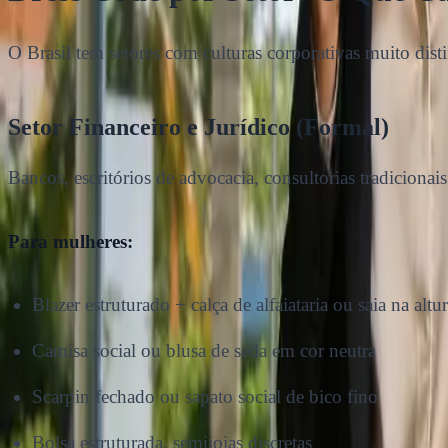
O Brasil tem setores com culturas corporativas muito distin
Setor Financeiro e Jurídico (Formal)
Bancos, escritórios de advocacia, consultorias tradicion
Para mulheres:
Blazer estruturado + calça de alfaiataria ou saia na altu
Camisa social ou blusa de seda em cor neutra
Scarpin fechado ou sapato social de bico fino
Bolsa estruturada, semijoias discretas