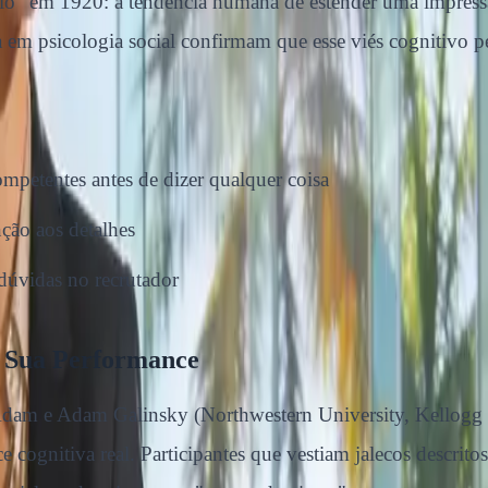
halo" em 1920: a tendência humana de estender uma impress
 em psicologia social confirmam que esse viés cognitivo 
petentes antes de dizer qualquer coisa
nção aos detalhes
 dúvidas no recrutador
a Sua Performance
Adam e Adam Galinsky (Northwestern University, Kellogg 
e cognitiva real. Participantes que vestiam jalecos descr