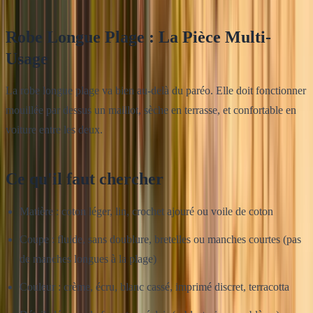
Robe Longue Plage : La Pièce Multi-
Usage
La robe longue plage va bien au-delà du paréo. Elle doit fonctionner
mouillée par dessus un maillot, sèche en terrasse, et confortable en
voiture entre les deux.
Ce qu'il faut chercher
Matière : coton léger, lin, crochet ajouré ou voile de coton
Coupe : fluide, sans doublure, bretelles ou manches courtes (pas
de manches longues à la plage)
Couleur : crème, écru, blanc cassé, imprimé discret, terracotta