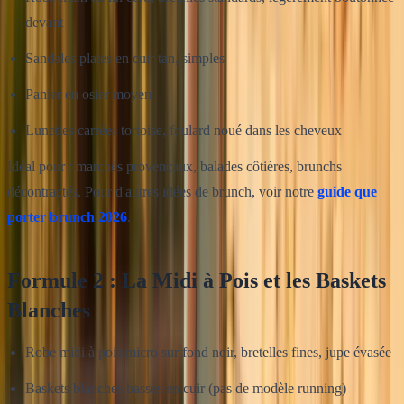
devant
Sandales plates en cuir tan, simples
Panier en osier moyen
Lunettes carrées tortoise, foulard noué dans les cheveux
Idéal pour : marchés provençaux, balades côtières, brunchs
décontractés. Pour d'autres idées de brunch, voir notre
guide que
porter brunch 2026
.
Formule 2 : La Midi à Pois et les Baskets
Blanches
Robe midi à pois micro sur fond noir, bretelles fines, jupe évasée
Baskets blanches basses en cuir (pas de modèle running)