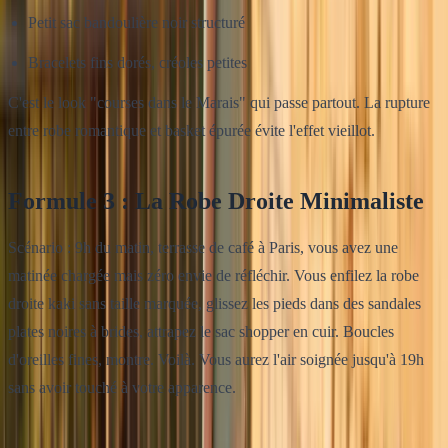
Petit sac bandoulière noir structuré
Bracelets fins dorés, créoles petites
C'est le look "courses dans le Marais" qui passe partout. La rupture
entre robe romantique et basket épurée évite l'effet vieillot.
Formule 3 : La Robe Droite Minimaliste
Scénario : 9h du matin, terrasse de café à Paris, vous avez une
matinée chargée mais zéro envie de réfléchir. Vous enfilez la robe
droite kaki sans taille marquée, glissez les pieds dans des sandales
plates noires à brides, attrapez le sac shopper en cuir. Boucles
d'oreilles fines, montre. Voilà. Vous aurez l'air soignée jusqu'à 19h
sans avoir touché à votre apparence.