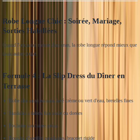
Robe Longue Chic : Soirée, Mariage,
Sorties Habillées
Quand l'occasion monte d'un cran, la robe longue répond mieux que
toute autre coupe.
Formule 4 : La Slip Dress du Dîner en
Terrasse
Robe slip maxi en satin lavé crème ou vert d'eau, bretelles fines
Sandales à talons fins nude ou dorées
Pochette structurée petite
Boucles d'oreilles pendantes, bracelet rigide