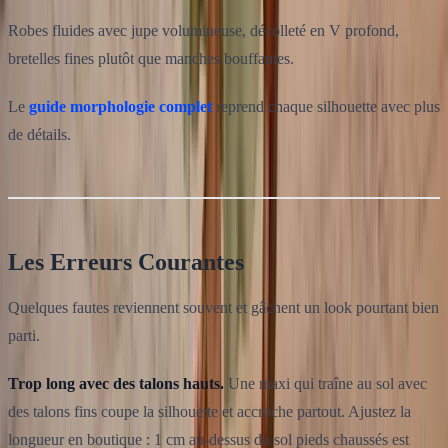
Robes fluides avec jupe volumineuse, décolleté en V profond,
bretelles fines plutôt que manches bouffantes.
Le
guide morphologie complet
reprend chaque silhouette avec plus
de détails.
Les Erreurs Courantes
Quelques fautes reviennent souvent et gâchent un look pourtant bien
parti.
Trop long avec des talons hauts.
Une maxi qui traîne au sol avec
des talons fins coupe la silhouette et accroche partout. Ajustez la
longueur en boutique : 1 cm au-dessus du sol pieds chaussés est