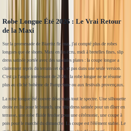
16
min de lecture
Robe Longue Été 2026 : Le Vrai Retour
de la Maxi
Sur la promenade de Biarritz fin mai, j'ai compté plus de robes
longues que de shorts. Maxi en lin écru, midi à bretelles fines, slip
dress satinée portée avec des sandales plates : la coupe longue a
clairement repris du terrain cet été, et pas dans une seule version.
C'est ça l'angle intéressant de 2026 : la robe longue ne se résume
plus au cliché bohème de Pampelune ou aux festivals provençaux.
La robe longue été couvre désormais tout le spectre. Une silhouette
droite en lin pour le brunch, une slip dress satinée pour un dîner en
terrasse, une robe fluide fendue pour une cérémonie, une coupe à
pois pour le marché du dimanche. La coupe est l'élément stable. Le