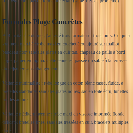
Détail clé : pas de fermeture éclair (sable + zip = problème)
Formules Plage Concrètes
À Biarritz l'été dernier, j'ai testé trois formats sur trois jours. Ce qui a
vraiment marché : robe maxi en crochet écru ajouré sur maillot
bandeau noir, sandales plates en cuir tan, chapeau de paille à bord
large, panier en raphia. Cette tenue est passée du sable à la terrasse
du déjeuner sans changement.
Variante minimaliste : robe longue en coton blanc cassé, fluide, à
bretelles standards, sandales plates noires, sac en toile écru, lunettes
rondes ambre.
Variante méditerranéenne : robe maxi en viscose imprimée florale
délicate, bretelles fines, sandales tressées en cuir, bracelets multiples
dorés.