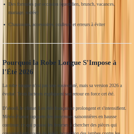
Des formules par occasion (quotidien, brunch, vacances,
mariage, soirée)
Chaussures, accessoires, couleurs et erreurs à éviter
Pourquoi la Robe Longue S'Impose à
l'Été 2026
La robe longue n'est pas une nouveauté, mais sa version 2026 a
évolué. Trois facteurs expliquent son retour en force cet été.
D'abord, le climat. Les étés français se prolongent et s'intensifient.
Météo-France rapporte des moyennes saisonnières en hausse
continue, ce qui pousse les femmes à chercher des pièces qui
couvrent (anti-coups de soleil, protection des jambes contre les