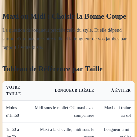
Maxi ou Midi : Choisir la Bonne Coupe
La question de longueur précède celle du style. Et elle dépend
surtout d'un facteur : votre taille et la longueur de vos jambes par
rapport à votre buste.
Tableau de Référence par Taille
VOTRE
LONGUEUR IDÉALE
À ÉVITER
TAILLE
Moins
Midi sous le mollet OU maxi avec
Maxi qui traîne
d'1m60
compensées
au sol
1m60 à
Maxi à la cheville, midi sous le
Longueur à mi-