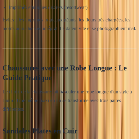
Imprimés ethniques discrets (resortwear)
Évitez : les imprimés tropicaux géants, les fleurs très chargées, les
motifs animaliers en intégral. Ils datent vite et se photographient mal.
Chaussures avec une Robe Longue : Le
Guide Pratique
Le choix de la chaussure fait basculer une robe longue d'un style à
l'autre. Une même maxi en lin se transforme avec trois paires
différentes.
Sandales Plates en Cuir