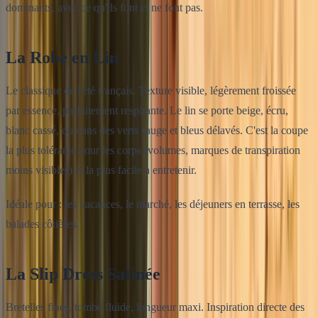
dominants, avec ce qu'ils font et ne font pas.
La Robe en Lin
Le classique de l'été français. Texture visible, légèrement froissée
par essence, parfaitement respirante. Le lin se porte beige, écru,
blanc cassé, ou dans des verts sauge et bleus délavés. C'est la coupe
la plus tolérante pour les corps (volumes, marques de transpiration
moins visibles) et la plus facile à entretenir.
Idéale pour : les vacances, le marché, les déjeuners en terrasse, les
balades côtières.
La Slip Dress Satinée
Bretelles fines, tombé fluide, longueur maxi. Inspiration directe des