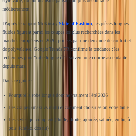
style varie, du minimalisme parisien au plus décontracté
méditerranéen.
D'après le rapport McKinsey
State of Fashion
, les pièces longues
fluides figurent parmi les coupes les plus recherchées dans les
marchés européens en 2026, portées par une demande de confort et
de polyvalence. Google Trends FR confirme la tendance : les
recherches pour "robe longue été" suivent une courbe ascendante
depuis mars.
Dans ce guide :
Pourquoi la robe longue domine vraiment l'été 2026
Les coupes (maxi vs midi) et comment choisir selon votre taille
Les styles qui comptent (fluide, droite, ajourée, satinée, en lin, à
pois, fendue, dos nu)