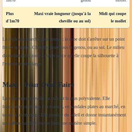
1m70
genou
mollet
Plus
Maxi vraie longueur (jusqu'à la
Midi qui coupe
d'1m70
cheville ou au sol)
le mollet
La règle qui marche pour toutes : la robe doit s'arrêter sur un point
fin de la jambe. Cheville, juste sous le genou, ou au sol. Le milieu
du mollet est la zone à éviter parce qu'elle coupe la silhouette à
l'endroit le plus large.
Maxi : Pour Quoi Faire
La robe maxi (cheville ou sol) est la plus polyvalente. Elle
fonctionne pieds nus à la maison, en sandales plates au marché, en
talons à un mariage. Elle protège du soleil et donne instantanément
une allure habillée, même dans une matière simple.