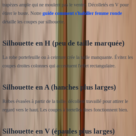
trapèzes ample qui ne moulent pas le ventre. Décolletés en V pour
étirer le buste. Notre
guide comment s'habiller femme ronde
détaille les coupes par silhouette.
Silhouette en H (peu de taille marquée)
La robe portefeuille ou à ceinture crée la taille manquante. Évitez les
coupes droites colonnes qui accentuent l'effet rectangulaire.
Silhouette en A (hanches plus larges)
Robes évasées à partir de la taille, décolleté travaillé pour attirer le
regard vers le haut. Les coupes à bretelles fines fonctionnent bien.
Silhouette en V (épaules plus larges)