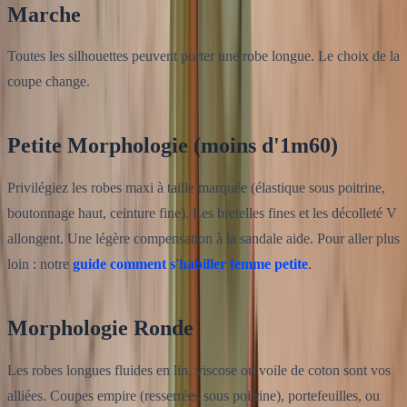
Marche
Toutes les silhouettes peuvent porter une robe longue. Le choix de la
coupe change.
Petite Morphologie (moins d'1m60)
Privilégiez les robes maxi à taille marquée (élastique sous poitrine,
boutonnage haut, ceinture fine). Les bretelles fines et les décolleté V
allongent. Une légère compensation à la sandale aide. Pour aller plus
loin : notre
guide comment s'habiller femme petite
.
Morphologie Ronde
Les robes longues fluides en lin, viscose ou voile de coton sont vos
alliées. Coupes empire (resserrées sous poitrine), portefeuilles, ou