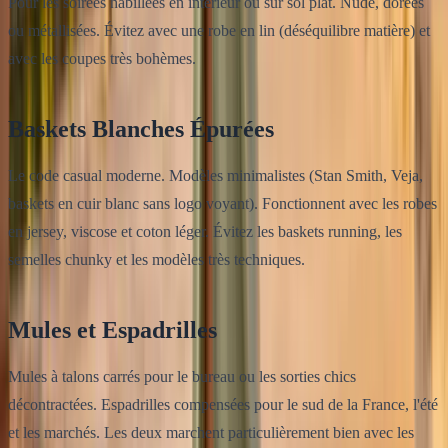
Pour les soirées habillées en intérieur ou sur sol plat. Nude, dorées
ou métallisées. Évitez avec une robe en lin (déséquilibre matière) et
avec les coupes très bohèmes.
Baskets Blanches Épurées
Le code casual moderne. Modèles minimalistes (Stan Smith, Veja,
baskets en cuir blanc sans logo voyant). Fonctionnent avec les robes
en jersey, viscose et coton léger. Évitez les baskets running, les
semelles chunky et les modèles très techniques.
Mules et Espadrilles
Mules à talons carrés pour le bureau ou les sorties chics
décontractées. Espadrilles compensées pour le sud de la France, l'été
et les marchés. Les deux marchent particulièrement bien avec les