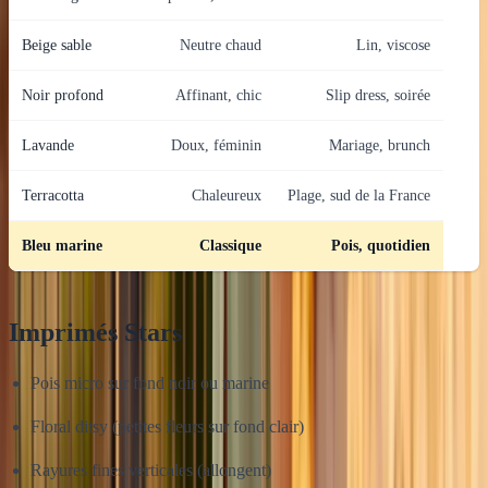
Beige sable
Neutre chaud
Lin, viscose
Noir profond
Affinant, chic
Slip dress, soirée
Lavande
Doux, féminin
Mariage, brunch
Terracotta
Chaleureux
Plage, sud de la France
Bleu marine
Classique
Pois, quotidien
Imprimés Stars
Pois micro sur fond noir ou marine
Floral ditsy (petites fleurs sur fond clair)
Rayures fines verticales (allongent)