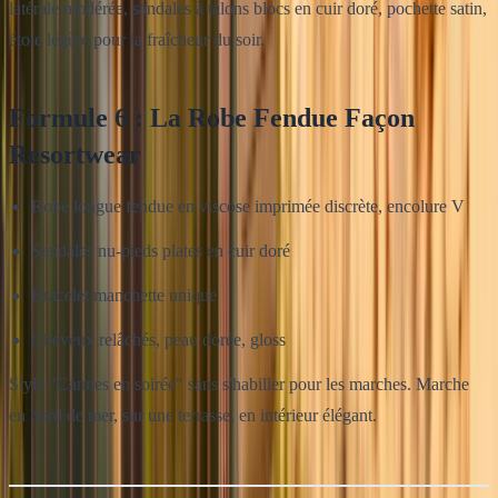
latérale modérée, sandales à talons blocs en cuir doré, pochette satin,
étole légère pour la fraîcheur du soir.
Formule 6 : La Robe Fendue Façon
Resortwear
Robe longue fendue en viscose imprimée discrète, encolure V
Sandales nu-pieds plates en cuir doré
Bracelet manchette unique
Cheveux relâchés, peau dorée, gloss
Style "Cannes en soirée" sans s'habiller pour les marches. Marche
en bord de mer, sur une terrasse, en intérieur élégant.