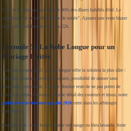
C'est la formule qui marche sur 90% des dîners habillés d'été. Le
satin lavé mat évite l'effet "robe de soirée". Ajoutez une veste blazer
ivoire si la fraîcheur tombe vers 22h.
Formule 5 : La Robe Longue pour un
Mariage Invitée
Pour un mariage d'été, la robe longue offre la solution la plus sûre :
élégance assumée, protection solaire, possibilité de danser sans
remontage permanent. La règle absolue reste de ne pas porter de
blanc (ni crème, ni ivoire). Pour le détail des couleurs et tissus, notre
guide robe invitée mariage été 2026
entre dans les arbitrages
spécifiques.
Formule type : robe longue fluide vert sauge ou bleu lavande, fente