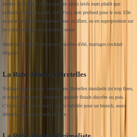
années 90, version 2026 dans des satins lavés mats plutôt que
brillants. Crème, lavande, vert d'eau, noir profond pour le soir. Elle
se porte en première intention pour un dîner, ou en superposition sur
un t-shirt blanc pour la version casual.
Idéale pour : dîners en terrasse, soirées d'été, mariages cocktail
élégants.
La Robe Fluide à Bretelles
Voilage léger, viscose, mousseline. Bretelles standards (ni trop fines,
ni manches courtes). Souvent imprimée florale discrète ou pois.
C'est la robe "tout terrain" : assez habillée pour un brunch, assez
détendue pour un samedi en ville.
La Robe Droite Minimaliste