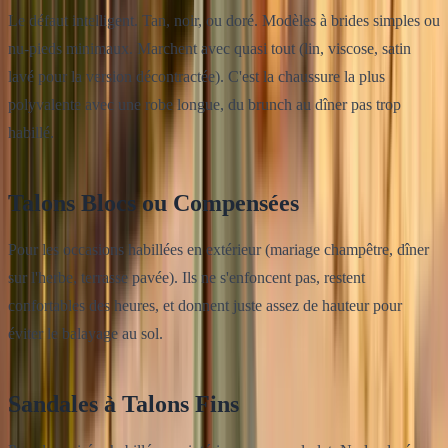
Le défaut intelligent. Tan, noir, ou doré. Modèles à brides simples ou
nu-pieds minimaux. Marchent avec quasi tout (lin, viscose, satin
lavé pour la version décontractée). C'est la chaussure la plus
polyvalente avec une robe longue, du brunch au dîner pas trop
habillé.
Talons Blocs ou Compensées
Pour les occasions habillées en extérieur (mariage champêtre, dîner
sur l'herbe, terrasse pavée). Ils ne s'enfoncent pas, restent
confortables des heures, et donnent juste assez de hauteur pour
éviter le balayage au sol.
Sandales à Talons Fins