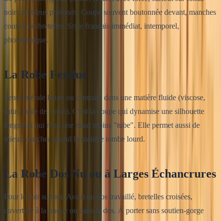
noirs ou bleus profonds. Coupe souvent boutonnée devant, manches
courtes ou bretelles. Style français immédiat, intemporel,
photogénique.
La Robe Fendue
Fente latérale haute ou centrale, dans une matière fluide (viscose,
satin, voile de coton). C'est la coupe qui dynamise une silhouette
longue et qui rend une maxi moins "tube". Elle permet aussi de
mieux marcher quand la matière tombe lourd.
La Robe Dos Nu ou à Larges Échancrures
Pour le soir surtout. Avant ou dos travaillé, bretelles croisées,
ouverture à la nuque ou dans le dos. À porter sans soutien-gorge