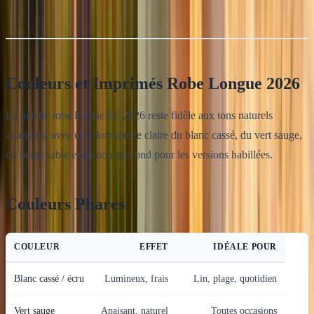
Couleurs et Imprimés Robe Longue 2026
La palette robe longue été 2026 reste fidèle aux tons naturels
apaisants, avec une dominance claire du blanc cassé, du vert sauge,
du beige sable et du noir profond pour les versions habillées.
Couleurs Phares
COULEUR
EFFET
IDÉALE POUR
Blanc cassé / écru
Lumineux, frais
Lin, plage, quotidien
Vert sauge
Apaisant, naturel
Toutes occasions