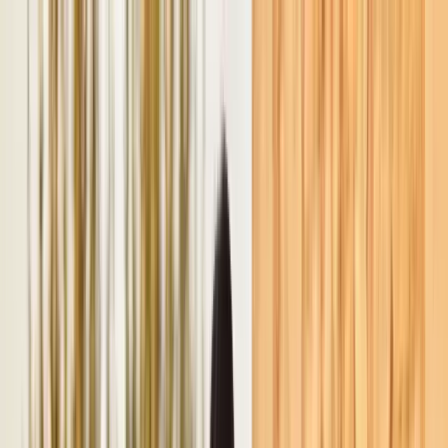
klodsy
Fonctionnalités
Essayer
Accueil
Blog
Robe Longue Été 2026 : Comment la Porter
robe-longue-ete
mode-femme-2026
robe-maxi
robe-midi
style-francais
Robe Longue Été 2026 : Comment la
Porter
June 3, 2026
Équipe Klodsy