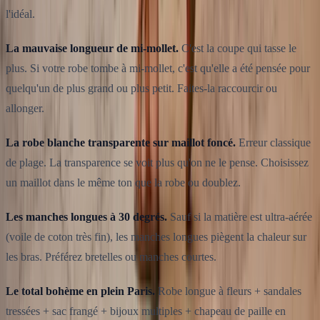
l'idéal.
La mauvaise longueur de mi-mollet.
C'est la coupe qui tasse le
plus. Si votre robe tombe à mi-mollet, c'est qu'elle a été pensée pour
quelqu'un de plus grand ou plus petit. Faites-la raccourcir ou
allonger.
La robe blanche transparente sur maillot foncé.
Erreur classique
de plage. La transparence se voit plus qu'on ne le pense. Choisissez
un maillot dans le même ton que la robe ou doublez.
Les manches longues à 30 degrés.
Sauf si la matière est ultra-aérée
(voile de coton très fin), les manches longues piègent la chaleur sur
les bras. Préférez bretelles ou manches courtes.
Le total bohème en plein Paris.
Robe longue à fleurs + sandales
tressées + sac frangé + bijoux multiples + chapeau de paille en