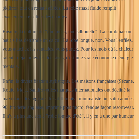
piqûres) tout en restant aérées. La robe maxi fluide remplit
exactement ce cahier des charges.
Ensuite, la culture du "une pièce, une silhouette". La combinaison
haut + bas demande un calcul. La robe longue, non. Vous l'enfilez,
vous attachez les sandales, vous partez. Pour les mois où la chaleur
ralentit déjà toutes les décisions, c'est une vraie économie d'énergie
mentale.
Enfin, la diversification stylistique. Les maisons françaises (Sézane,
Rouje, Maje, Sandro) et les marques internationales ont décliné la
maxi dans des registres très différents : minimaliste lin, satin années
90, broderie anglaise, imprimé pois micro, fendue façon resortwear.
Il n'y a plus une seule "robe longue d'été", il y en a une par humeur.