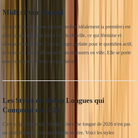
Midi : Pour Quand
La midi (sous le genou ou à mi-mollet, idéalement la première) est
plus dynamique. Elle laisse voir la cheville, ce qui féminise et
allonge visuellement. C'est la coupe parfaite pour le quotidien actif,
le bureau en mode décontracté, les déjeuners en ville. Elle se porte
aussi bien plate qu'avec un petit talon.
Les Styles de Robes Longues qui
Comptent en 2026
C'est ici que l'éventail s'élargit. Une robe longue de 2026 n'est pas
un seul vêtement, c'est une famille entière. Voici les styles