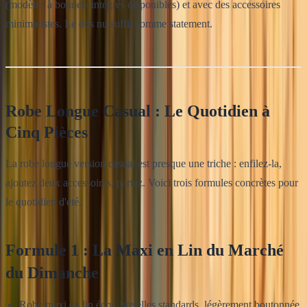
(modèles à bonnets intégrés disponibles) et avec des accessoires
minimalistes. Le dos nu suffit comme statement.
Robe Longue Casual : Le Quotidien à
Cinq Pièces
La robe longue version casual est presque une triche : enfilez-la,
ajoutez deux accessoires, partez. Voici trois formules concrètes pour
le quotidien d'été.
Formule 1 : La Maxi en Lin du Marché
du Dimanche
Robe maxi en lin écru, bretelles standards, légèrement boutonnée