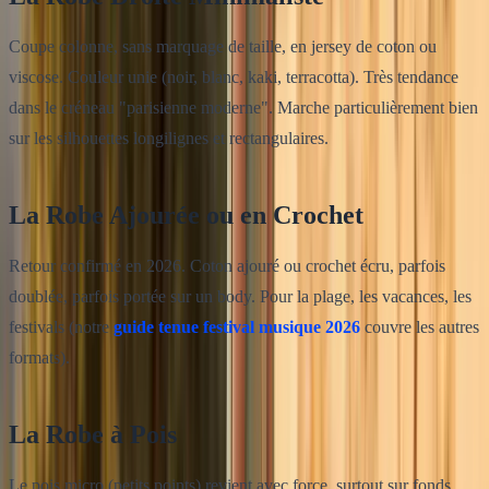
Coupe colonne, sans marquage de taille, en jersey de coton ou
viscose. Couleur unie (noir, blanc, kaki, terracotta). Très tendance
dans le créneau "parisienne moderne". Marche particulièrement bien
sur les silhouettes longilignes et rectangulaires.
La Robe Ajourée ou en Crochet
Retour confirmé en 2026. Coton ajouré ou crochet écru, parfois
doublée, parfois portée sur un body. Pour la plage, les vacances, les
festivals (notre
guide tenue festival musique 2026
couvre les autres
formats).
La Robe à Pois
Le pois micro (petits points) revient avec force, surtout sur fonds