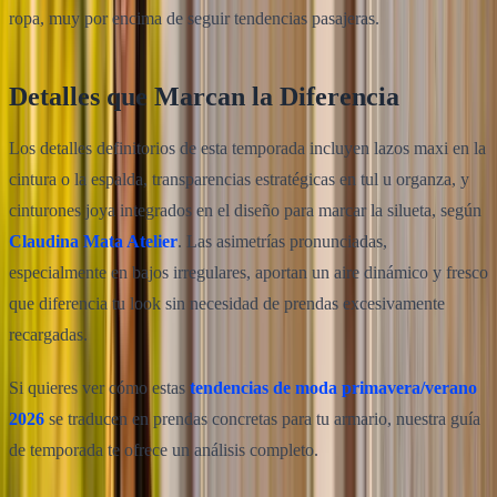
ropa, muy por encima de seguir tendencias pasajeras.
Detalles que Marcan la Diferencia
Los detalles definitorios de esta temporada incluyen lazos maxi en la
cintura o la espalda, transparencias estratégicas en tul u organza, y
cinturones joya integrados en el diseño para marcar la silueta, según
Claudina Mata Atelier
. Las asimetrías pronunciadas,
especialmente en bajos irregulares, aportan un aire dinámico y fresco
que diferencia tu look sin necesidad de prendas excesivamente
recargadas.
Si quieres ver cómo estas
tendencias de moda primavera/verano
2026
se traducen en prendas concretas para tu armario, nuestra guía
de temporada te ofrece un análisis completo.