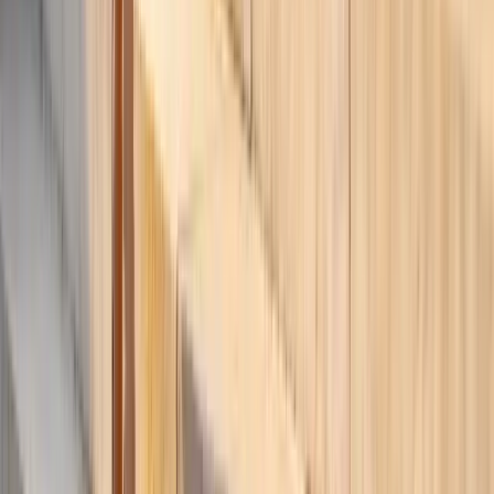
Moda con IA
Comienza tu
viaje de estilo
con
asistente de moda IA