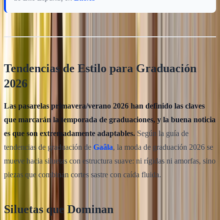
Tendencias de Estilo para Graduación
2026
Las pasarelas primavera/verano 2026 han definido las claves
que marcarán la temporada de graduaciones, y la buena noticia
es que son extremadamente adaptables.
Según la guía de
tendencias de graduación de
Gaâla
, la moda de graduación 2026 se
mueve hacia siluetas con estructura suave: ni rígidas ni amorfas, sino
piezas que combinan cortes sastre con caída fluida.
Siluetas que Dominan