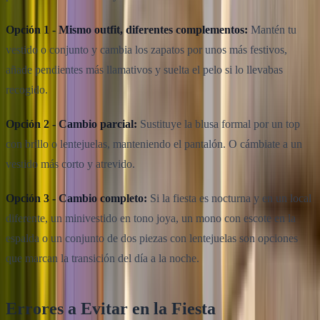
Opción 1 - Mismo outfit, diferentes complementos:
Mantén tu
vestido o conjunto y cambia los zapatos por unos más festivos,
añade pendientes más llamativos y suelta el pelo si lo llevabas
recogido.
Opción 2 - Cambio parcial:
Sustituye la blusa formal por un top
con brillo o lentejuelas, manteniendo el pantalón. O cámbiate a un
vestido más corto y atrevido.
Opción 3 - Cambio completo:
Si la fiesta es nocturna y en un local
diferente, un minivestido en tono joya, un mono con escote en la
espalda o un conjunto de dos piezas con lentejuelas son opciones
que marcan la transición del día a la noche.
Errores a Evitar en la Fiesta