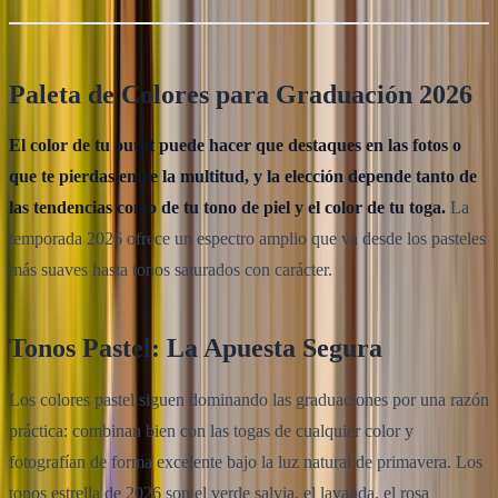
Paleta de Colores para Graduación 2026
El color de tu outfit puede hacer que destaques en las fotos o
que te pierdas entre la multitud, y la elección depende tanto de
las tendencias como de tu tono de piel y el color de tu toga.
La
temporada 2026 ofrece un espectro amplio que va desde los pasteles
más suaves hasta tonos saturados con carácter.
Tonos Pastel: La Apuesta Segura
Los colores pastel siguen dominando las graduaciones por una razón
práctica: combinan bien con las togas de cualquier color y
fotografían de forma excelente bajo la luz natural de primavera. Los
tonos estrella de 2026 son el verde salvia, el lavanda, el rosa