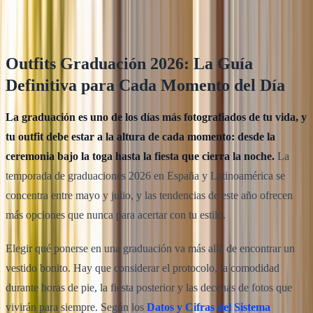
Equipo Klodsy
13
min de lectura
Outfits Graduación 2026: La Guía
Definitiva para Cada Momento del Día
La graduación es uno de los días más fotografiados de tu vida, y
tu outfit debe estar a la altura de cada momento: desde la
ceremonia bajo la toga hasta la fiesta que cierra la noche.
La
temporada de graduaciones 2026 en España y Latinoamérica se
concentra entre mayo y julio, y las tendencias de este año ofrecen
más opciones que nunca para acertar con tu estilo.
Elegir qué ponerse en una graduación va más allá de encontrar un
vestido bonito. Hay que considerar el protocolo, la comodidad
durante horas de pie, la fiesta posterior y las decenas de fotos que
vivirán para siempre. Según los
Datos y Cifras del Sistema