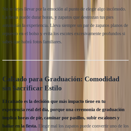
No te dejes llevar por la emoción al punto de elegir algo incómodo.
La fiesta puede durar horas, y zapatos que destrozan tus pies
arruinarán la experiencia. Lleva siempre un par de zapatos planos de
repuesto en el bolso y evita los escotes excesivamente profundos si
sabes que habrá fotos familiares.
Calzado para Graduación: Comodidad
sin Sacrificar Estilo
El calzado es la decisión que más impacto tiene en tu
experiencia real del día, porque una ceremonia de graduación
implica horas de pie, caminar por pasillos, subir escalones y
bailar en la fiesta.
Elegir mal los zapatos puede convertir uno de los