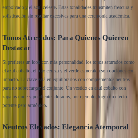
empolvado y el azul celeste. Estas tonalidades transmiten frescura y
sofisticación sin resultar excesivas para una ceremonia académica.
Tonos Atrevidos: Para Quienes Quieren
Destacar
Si prefieres un look con más personalidad, los tonos saturados como
el azul cobalto, el rojo cereza y el verde esmeralda son opciones con
impacto. La clave está en equilibrarlos con complementos neutros
para no sobrecargar el conjunto. Un vestido en azul cobalto con
zapatos nude y pendientes dorados, por ejemplo, logra un efecto
potente pero armónico.
Neutros Elevados: Elegancia Atemporal