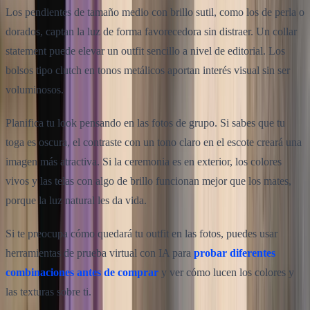
Los pendientes de tamaño medio con brillo sutil, como los de perla o
dorados, captan la luz de forma favorecedora sin distraer. Un collar
statement puede elevar un outfit sencillo a nivel de editorial. Los
bolsos tipo clutch en tonos metálicos aportan interés visual sin ser
voluminosos.
Planifica tu look pensando en las fotos de grupo. Si sabes que tu
toga es oscura, el contraste con un tono claro en el escote creará una
imagen más atractiva. Si la ceremonia es en exterior, los colores
vivos y las telas con algo de brillo funcionan mejor que los mates,
porque la luz natural les da vida.
Si te preocupa cómo quedará tu outfit en las fotos, puedes usar
herramientas de prueba virtual con IA para
probar diferentes
combinaciones antes de comprar
y ver cómo lucen los colores y
las texturas sobre ti.