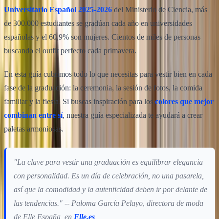
Universitario Español 2025-2026
del Ministerio de Ciencia, más
de 300.000 estudiantes se gradúan cada año en universidades
españolas y el 60,9% son mujeres. Cientos de miles de personas
buscando el outfit perfecto cada primavera.
En esta guía cubrimos todo lo que necesitas para vestir bien en cada
fase de la graduación: la ceremonia, la sesión de fotos, la comida
familiar y la fiesta. Si buscas inspiración para los
colores que mejor
combinan entre sí
, nuestra guía especializada te ayudará a crear
paletas armoniosas.
"La clave para vestir una graduación es equilibrar elegancia
con personalidad. Es un día de celebración, no una pasarela,
así que la comodidad y la autenticidad deben ir por delante de
las tendencias." -- Paloma García Pelayo, directora de moda
de Elle España, en
Elle.es