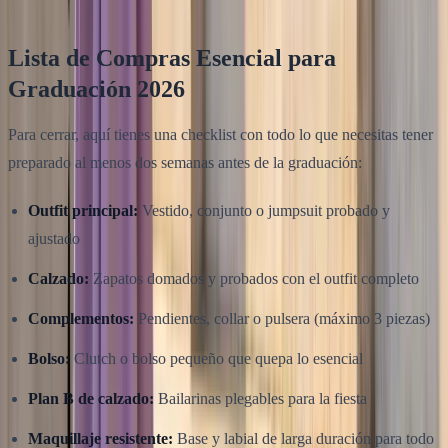
Lista de Compras Esencial para
Graduación 2026
Para cerrar, aquí tienes una checklist con todo lo que necesitas tener
preparado al menos dos semanas antes de la graduación:
Outfit principal:
Vestido, conjunto o jumpsuit probado y
ajustado
Calzado:
Zapatos domados y probados con el outfit completo
Complementos:
Pendientes, collar o pulsera (máximo 3 piezas)
Bolso:
Clutch o bolso pequeño que quepa lo esencial
Plan B de calzado:
Bailarinas plegables para la fiesta
Maquillaje resistente:
Base y labial de larga duración para todo