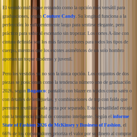
El vestido midi sigue reinando como la opción más versátil para
graduaciones, según
Couture Candy
. Su longitud funciona a la
perfección: lo suficientemente largo para sentirse elegante, pero
práctico para subir al escenario sin tropezar. Los cortes A-line con
cintura definida son los más favorecedores para todos los tipos de
cuerpo, mientras que los escotes asimétricos de un solo hombro
aportan un toque moderno y juvenil.
Pero los vestidos ya no son la única opción. Los conjuntos de dos
piezas se posicionan como la tendencia número uno de graduación
2026, según
Buganco
: pantalón con blazer en tejidos como satén o
con detalles de lentejuelas, y combinaciones de top con falda que
permiten reutilizar cada pieza por separado. Esta versatilidad encaja
con la tendencia global de consumo inteligente. Según el
informe
State of Fashion 2026 de McKinsey y Business of Fashion
, el
66% de los consumidores prioriza el valor por su dinero al comprar