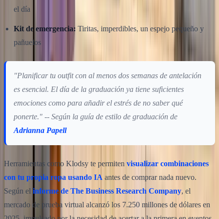
el día
Kit de emergencia:
Tiritas, imperdibles, un espejo pequeño y
pañuelos
"Planificar tu outfit con al menos dos semanas de antelación
es esencial. El día de la graduación ya tiene suficientes
emociones como para añadir el estrés de no saber qué
ponerte." -- Según la guía de estilo de graduación de
Adrianna Papell
Herramientas como Klodsy te permiten
visualizar combinaciones
con tu propia ropa usando IA
antes de comprar nada nuevo.
Según el
informe de The Business Research Company
, el
mercado de prueba virtual alcanzó los 7.250 millones de dólares en
2025, impulsado por la necesidad de acertar a la primera en eventos