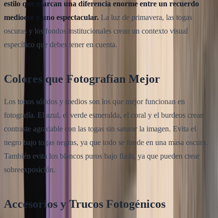
estilo que marcan una diferencia enorme entre un recuerdo
mediocre y uno espectacular.
La luz de primavera, las togas
oscuras y los fondos institucionales crean un contexto visual
específico que debes tener en cuenta.
Colores que Fotografían Mejor
Los tonos sólidos y medios son los que mejor funcionan en
fotografía. El azul, el verde esmeralda, el coral y el burdeos crean
contraste agradable con las togas sin saturar la imagen. Evita el
negro bajo togas negras, ya que todo se funde en una masa oscura.
También evita los blancos puros bajo flash, ya que pueden crear
sobreexposición.
Accesorios y Trucos Fotogénicos