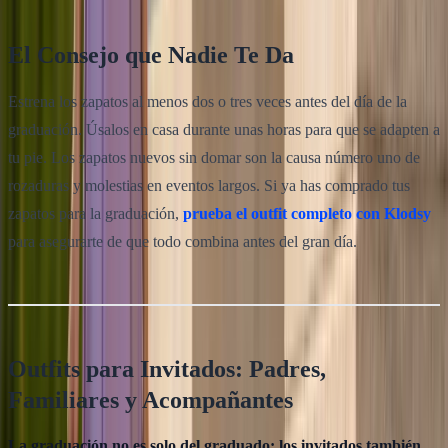
El Consejo que Nadie Te Da
Estrena los zapatos al menos dos o tres veces antes del día de la
graduación. Úsalos en casa durante unas horas para que se adapten a
tu pie. Los zapatos nuevos sin domar son la causa número uno de
rozaduras y molestias en eventos largos. Si ya has comprado tus
zapatos para la graduación,
prueba el outfit completo con Klodsy
para asegurarte de que todo combina antes del gran día.
Outfits para Invitados: Padres,
Familiares y Acompañantes
La graduación no es solo del graduado: los invitados también