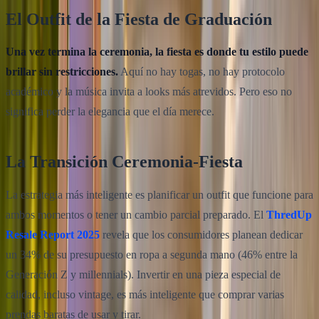
El Outfit de la Fiesta de Graduación
Una vez termina la ceremonia, la fiesta es donde tu estilo puede
brillar sin restricciones.
Aquí no hay togas, no hay protocolo
académico y la música invita a looks más atrevidos. Pero eso no
significa perder la elegancia que el día merece.
La Transición Ceremonia-Fiesta
La estrategia más inteligente es planificar un outfit que funcione para
ambos momentos o tener un cambio parcial preparado. El
ThredUp
Resale Report 2025
revela que los consumidores planean dedicar
un 34% de su presupuesto en ropa a segunda mano (46% entre la
Generación Z y millennials). Invertir en una pieza especial de
calidad, incluso vintage, es más inteligente que comprar varias
prendas baratas de usar y tirar.