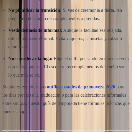
No planificar la transición:
Si vas de ceremonia a fiesta, ten
preparado el cambio de complementos o prendas.
Vestir demasiado informal:
Aunque la facultad sea relajada,
este es un evento formal. Evita vaqueros, camisetas y calzado
deportivo.
No considerar la toga:
Elige el outfit pensando en cómo se verá
con la toga puesta. El escote y los complementos del cuello son
lo que más se ve.
Si quieres explorar más
outfits casuales de primavera 2026
para
los días previos a la graduación o para las celebraciones informales
entre amigos, nuestra guía de temporada tiene fórmulas prácticas que
puedes adaptar.