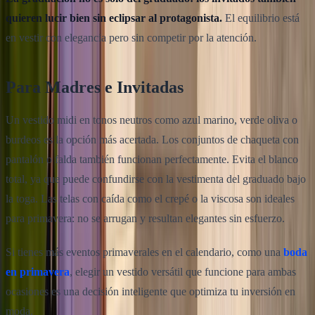
quieren lucir bien sin eclipsar al protagonista.
El equilibrio está
en vestir con elegancia pero sin competir por la atención.
Para Madres e Invitadas
Un vestido midi en tonos neutros como azul marino, verde oliva o
burdeos es la opción más acertada. Los conjuntos de chaqueta con
pantalón o falda también funcionan perfectamente. Evita el blanco
total, ya que puede confundirse con la vestimenta del graduado bajo
la toga. Las telas con caída como el crepé o la viscosa son ideales
para primavera: no se arrugan y resultan elegantes sin esfuerzo.
Si tienes más eventos primaverales en el calendario, como una
boda
en primavera
, elegir un vestido versátil que funcione para ambas
ocasiones es una decisión inteligente que optimiza tu inversión en
moda.