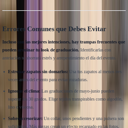
Errores Comunes que Debes Evitar
Incluso con las mejores intenciones, hay trampas frecuentes que
pueden arruinar tu look de graduación.
Identificarlas con
antelación te ahorrará estrés y arrepentimiento el día del evento.
Estrenar zapatos sin domarlos:
Usa tus zapatos al menos tres
veces antes del evento para evitar rozaduras.
Ignorar el clima:
Las graduaciones de mayo-junio pueden
superar los 30 grados. Elige tejidos transpirables como algodón,
lino o viscosa.
Sobreaccesorizar:
Un collar, unos pendientes y una pulsera son
suficientes. Más piezas crean un efecto recargado en las fotos.