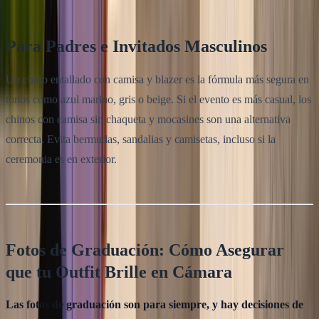
Para Padres e Invitados Masculinos
Un chino entallado con camisa y blazer es la fórmula más segura en
tonos como azul marino, gris o beige. Si el evento es más casual, los
chinos con camisa sin chaqueta y mocasines son una alternativa
correcta. Evita bermudas, sandalias y camisetas, incluso si la
ceremonia es en exterior.
Fotos de Graduación: Cómo Asegurar
que tu Outfit Brille en Cámara
Las fotos de graduación son para siempre, y hay decisiones de