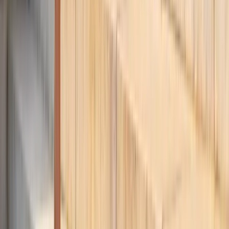
como azul cobalto y rojo cereza. Los neutros como beige y champán
siguen siendo apuestas seguras que combinan bien con cualquier
birrete y toga.
¿Puedo llevar pantalón a una graduación?
¿Qué calzado es mejor para una ceremonia de
graduación larga?
¿Cómo vestirse si soy invitada a una graduación?
¿Qué outfit queda mejor debajo de la toga de
graduación?
Publicación anterior