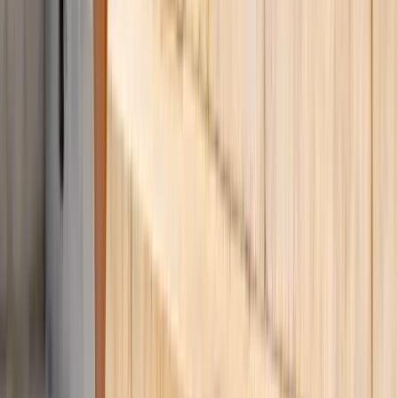
Cómo Vestirse para un Bautizo: Ideas y Protocolo 2026
Descubre cómo vestirse para un bautizo como invitada o madrina.
Protocolo español, colores adecuados, tendencias 2026 y fórmulas
de outfit para acertar.
Qué Ponerse en una Boda como Invitada: Primavera 2026
Descubre qué ponerse en una boda como invitada en primavera
2026. Tendencias, colores, protocolo español y fórmulas de outfit
para acertar en cada ceremonia.
Preguntas Frecuentes
Todo lo que necesitas saber sobre este tema
¿Qué colores son tendencia para graduación 2026?
Los colores estrella de graduación 2026 son los pasteles como
lavanda, rosa empolvado y verde salvia, junto con tonos atrevidos