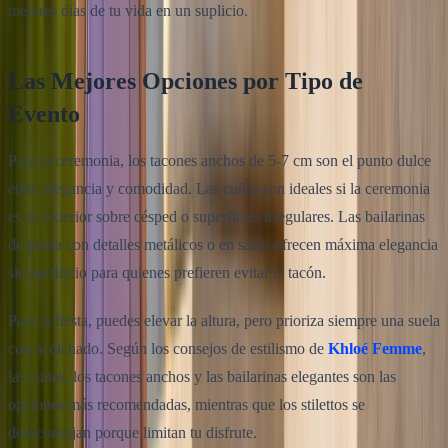
mejores días de tu vida en un suplicio.
Las Mejores Opciones por Tipo de
Evento
Para la ceremonia, los tacones anchos de 5-7 cm son el punto dulce
entre elegancia y comodidad. Las cuñas son ideales si la ceremonia
es en exterior sobre césped o superficies irregulares. Las bailarinas
de punta con detalles metálicos o en satén ofrecen máxima elegancia
sin sacrificio para quienes prefieren evitar el tacón.
Para la fiesta, puedes elevar la altura, pero prioriza siempre una suela
con acolchado. Según los consejos de estilismo de
Khloé Femme
,
las cuñas, los tacones anchos y las bailarinas elegantes son las
opciones más recomendadas, mientras que los stilettos se
desaconsejan porque limitan tu disfrute.