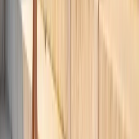
Ropa Deportiva en el Día a Día: Guía Athleisure 2026
Siguiente publicación
Qué Ponerse en la Feria de Abril 2026: Guía Completa
En esta página
Outfits Graduación 2026: La Guía Definitiva para Cada
Momento del Día
Tendencias de Estilo para Graduación 2026
Paleta de Colores para Graduación 2026
Qué Ponerse Debajo de la Toga: El Outfit de Ceremonia
El Outfit de la Fiesta de Graduación
Calzado para Graduación: Comodidad sin Sacrificar Estilo
Outfits para Invitados: Padres, Familiares y Acompañantes
Fotos de Graduación: Cómo Asegurar que tu Outfit Brille en
Cámara
Errores Comunes que Debes Evitar
Lista de Compras Esencial para Graduación 2026