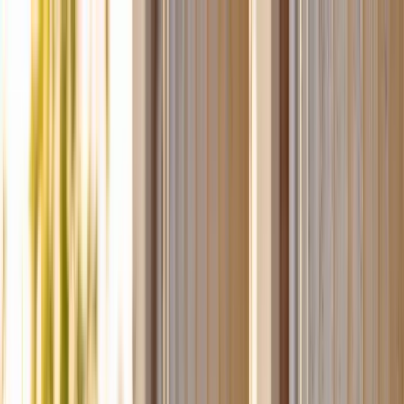
klodsy
Funciones
Probar ahora
Inicio
Blog
Outfits Graduación 2026: Qué Ponerse y Cómo Acertar
graduación-2026
outfits-graduación
vestidos-graduación
moda-
primavera
estilo-eventos
Outfits Graduación 2026: Qué Ponerse y
Cómo Acertar
March 2, 2026