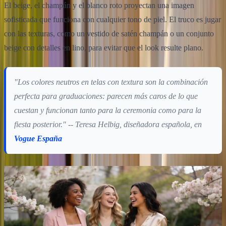
El beige, el champán y el blanco roto proyectan una imagen
sofisticada que funciona con cualquier tono de piel. El truco es jugar
con las texturas, como un vestido de satén champán o un conjunto
beige con detalles en lino, para evitar que el look resulte plano.
"Los colores neutros en telas con textura son la combinación
perfecta para graduaciones: parecen más caros de lo que
cuestan y funcionan tanto para la ceremonia como para la
fiesta posterior." -- Teresa Helbig, diseñadora española, en
Vogue España