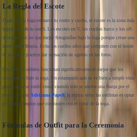
La Regla del Escote
Dado que la toga enmarca tu rostro y cuello, el escote es la zona más
importante de tu outfit. Los escotes en V, los cuellos barco y los off-
shoulder son los que mejor fotografían bajo la toga porque crean una
línea visual limpia. Evita los cuellos altos que compiten con el borde
de la toga y pueden dar sensación de agobio en las fotos.
Los colores sólidos funcionan significativamente mejor que los
estampados bajo la toga. Un estampado que se ve bien a simple vista
puede generar ruido visual cuando solo se asoma una franja por el
escote. Según
Adrianna Papell
, la norma entre las estilistas es optar
por tonos limpios que contrasten con el color de la toga.
Fórmulas de Outfit para la Ceremonia