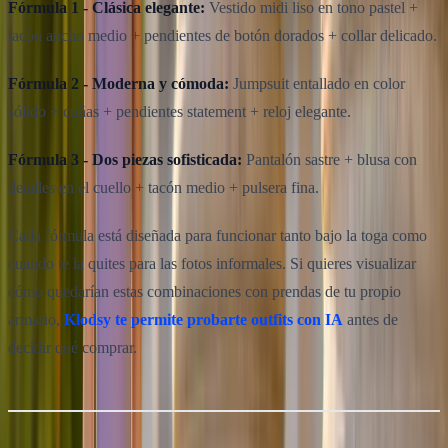
Fórmula 1 - Clásica elegante:
Vestido midi liso en tono pastel +
tacón ancho medio + pendientes de botón dorados + collar delicado.
Fórmula 2 - Moderna y cómoda:
Jumpsuit entallado en color
sólido + cuñas + pendientes statement + reloj elegante.
Fórmula 3 - Dos piezas sofisticada:
Pantalón sastre + blusa con
detalles en el cuello + tacón medio + pulsera fina.
Cada fórmula está diseñada para funcionar tanto bajo la toga como
cuando te la quites para las fotos informales. Si quieres visualizar
cómo quedarían estas combinaciones con prendas de tu propio
armario,
Klodsy te permite probarte outfits con IA
antes de
decidir qué comprar.