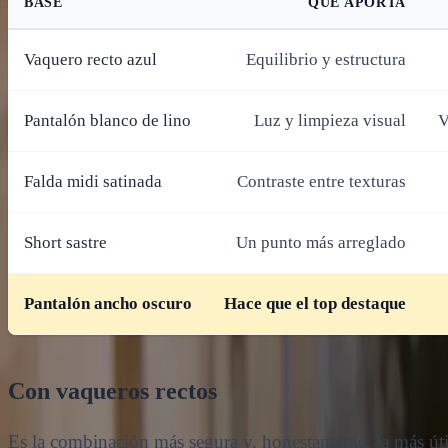
BASE
QUÉ APORTA
Vaquero recto azul
Equilibrio y estructura
Pantalón blanco de lino
Luz y limpieza visual
V
Falda midi satinada
Contraste entre texturas
Short sastre
Un punto más arreglado
Pantalón ancho oscuro
Hace que el top destaque
Con vaqueros rectos
Es la combinación más segura y, honestamente, la más úti