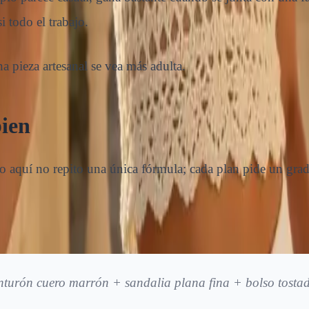
i todo el trabajo.
a pieza artesanal se vea más adulta.
bien
 aquí no repito una única fórmula; cada plan pide un grado
inturón cuero marrón + sandalia plana fina + bolso tosta