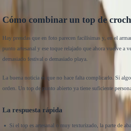
Cómo combinar un top de croche
Hay prendas que en foto parecen facilísimas y, en el armari
punto artesanal y ese toque relajado que ahora vuelve a 
demasiado festival o demasiado playa.
La buena noticia es que no hace falta complicarlo. Si alg
orden. Un top de punto abierto ya tiene suficiente person
La respuesta rápida
Si el top es artesanal o muy texturizado, la parte de a