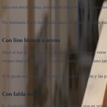
falta una tercera pieza, una sobrecamisa de lino o una amer
No intentaría hacer demasiado aquí. El poder del look está
Con lino blanco o arena
Aquí el top cambia de tono. Pasa de verse urbano a verse 
verano bien pensado que funciona desde un desayuno tardí
Si te gusta esa línea, encaja muy bien con la paleta y las
Con falda midi
Es la opción que más sorprende. El crochet, que en princ