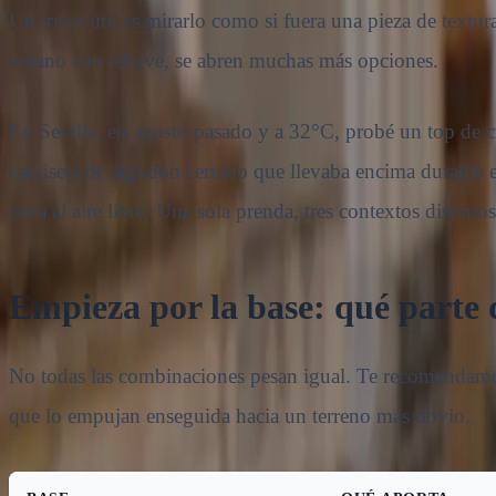
Un truco útil es mirarlo como si fuera una pieza de textur
verano con relieve, se abren muchas más opciones.
En Sevilla, en agosto pasado y a 32°C, probé un top de 
camiseta de algodón cerrado que llevaba encima durante el
cena al aire libre. Una sola prenda, tres contextos distintos
Empieza por la base: qué parte 
No todas las combinaciones pesan igual. Te recomendamos 
que lo empujan enseguida hacia un terreno más obvio.