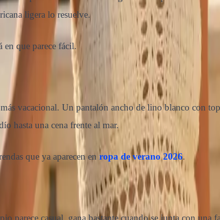
icana ligera lo resuelve.
 en que parece fácil.
más vacacional. Un pantalón ancho de lino blanco con top d
o hasta una cena frente al mar.
 prendas que ya aparecen en
ropa de verano 2026
.
ipio parece casual, gana bastante cuando se junta con una f