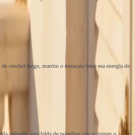
e crochet beige, marrón o terracota tiene esa energía de
alda satinada, una falda de popelina con volumen o