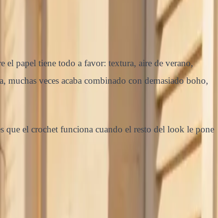
 el papel tiene todo a favor: textura, aire de verano,
ctica, muchas veces acaba combinado con demasiado boho,
s que el crochet funciona cuando el resto del look le pone