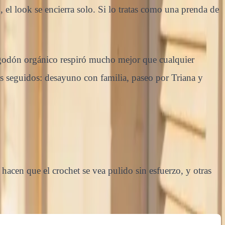
, el look se encierra solo. Si lo tratas como una prenda de
lgodón orgánico respiró mucho mejor que cualquier
es seguidos: desayuno con familia, paseo por Triana y
acen que el crochet se vea pulido sin esfuerzo, y otras