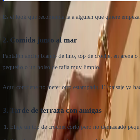
Es el look que recomendaría a alguien que quiere empezar p
2. Comida junto al mar
Pantalón ancho blanco de lino, top de crochet en arena o 
pequeño o un bolso de rafia muy limpio.
Aquí conviene no meter otro estampado. El paisaje ya hac
3. Tarde de terraza con amigas
Elige un top de crochet corto pero no demasiado pequ