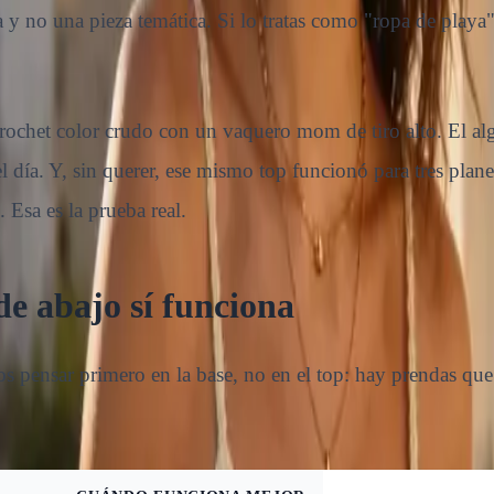
a y no una pieza temática. Si lo tratas como "ropa de playa"
crochet color crudo con un vaquero mom de tiro alto. El a
 día. Y, sin querer, ese mismo top funcionó para tres plan
. Esa es la prueba real.
de abajo sí funciona
pensar primero en la base, no en el top: hay prendas que h