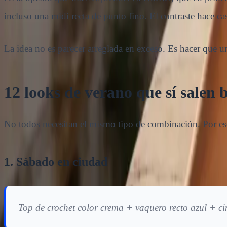
incluso una midi recta de punto fino. El contraste hace cas
La idea no es parecer arreglada en exceso. Es hacer que un
12 looks de verano que sí salen 
No todos necesitan el mismo tipo de combinación. Por eso
1. Sábado en ciudad
Top de crochet color crema + vaquero recto azul + c