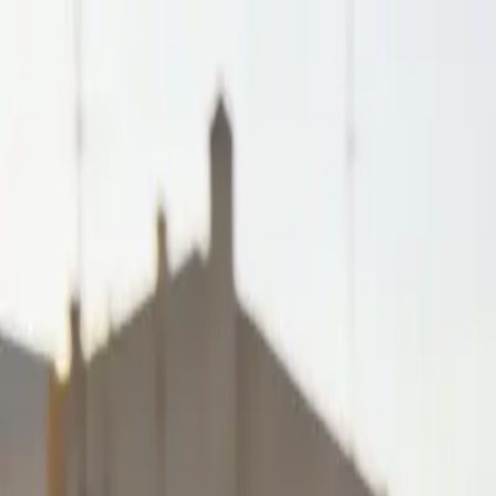
klodsy
Funciones
Probar ahora
Inicio
Blog
Cómo Combinar un Top de Crochet: 12 Looks de Verano
top-crochet
looks-verano
outfits-mujer
moda-verano
estilo-casual
Cómo Combinar un Top de Crochet: 12 Lo
May 18, 2026
Equipo Klodsy
10
min de lectura