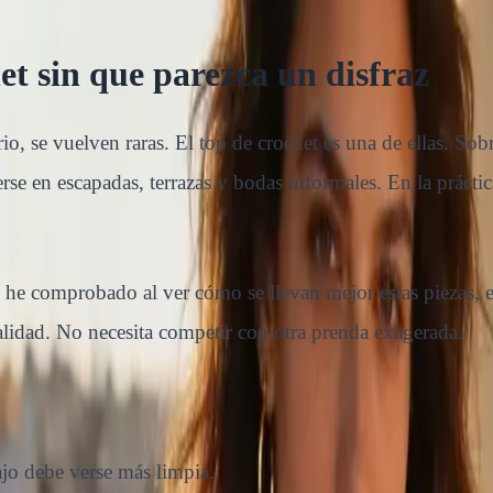
t sin que parezca un disfraz
o, se vuelven raras. El top de crochet es una de ellas. Sobre
verse en escapadas, terrazas y bodas informales. En la prá
o he comprobado al ver cómo se llevan mejor estas piezas, e
alidad. No necesita competir con otra prenda exagerada.
bajo debe verse más limpia.