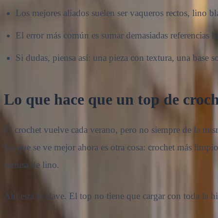
Los mejores aliados suelen ser vaqueros rectos, lino bla
El error más común es sumar demasiadas referencias bo
Si dudas, piensa así: una pieza con textura, una base s
Lo que hace que un top de croch
El crochet vuelve cada verano, pero no siempre de la mi
Lo que se ve mejor ahora es otra cosa: crochet más limpio
camisa de lino.
Ahí está la clave. El top no tiene que cargar con toda la hi