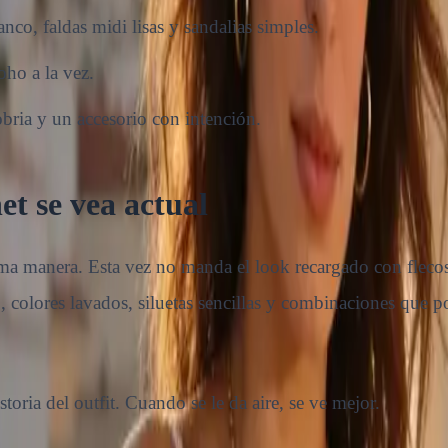
nco, faldas midi lisas y sandalias simples.
ho a la vez.
obria y un accesorio con intención.
et se vea actual
sma manera. Esta vez no manda el look recargado con flec
, colores lavados, siluetas sencillas y combinaciones que 
storia del outfit. Cuando se le da aire, se ve mejor.