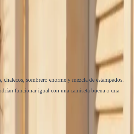
os, chalecos, sombrero enorme y mezcla de estampados.
podrían funcionar igual con una camiseta buena o una